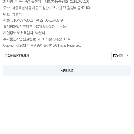
회사명
한솜방송미술센터
사업자 등록번호
211-10-05166
주소
서울특별시 동대문구 왕산로43가길 27 (청량리동 42-10)
대표
박현석
전화
010-4097-3002
팩스
02-514-8979
통신판매업신고번호
2026-서울동대문-0654
개인정보 보호책임자
박현석
부가통신사업신고번호
2026-서울동대문-0654
Copyright © 2001 한솜방송미술센터. All Rights Reserved.
고객센터 연결하기
PC버전 보기
상단으로