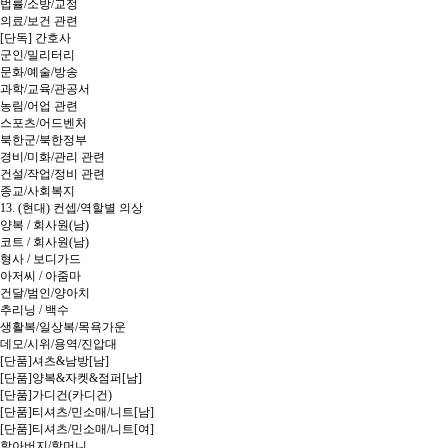
법률/소방/교정
의료/보건 관련
[단독] 간호사
군인/밀리터리
문화/예술/방송
과학/교육/관공서
농림/어업 관련
스포츠/어드벤처
북한군/북한정부
경비/미화/관리 관련
건설/작업/정비 관련
종교/사회복지
13. (현대) 컨셉/역할별 의상
양복 / 회사원(남)
코트 / 회사원(남)
형사 / 보디가드
아저씨 / 아줌마
건달/범인/양아치
추리닝 / 백수
생활복/일상복/목욕가운
데모/시위/용역/진압대
[단품]셔츠&남방[남]
[단품]양복&자켓&점퍼[남]
[단품]가디건(카디건)
[단품]티셔츠/민소매/니트[남]
[단품]티셔츠/민소매/니트[여]
할아버지/할머니