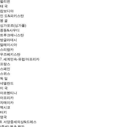
필리핀
태 국
캄보디아
인 도&파키스탄
몽 골
싱가포르(싱가폴)
중동&사우디
트루크메니스탄
방글라데시
말레이시아
스리랑카
우즈베키스탄
7. 세계민속-유럽/아프리카
프랑스
스페인
스위스
독 일
네델란드
미 국
아르헨티나
아프리카
자메이카
멕시코
터키
영국
8. 서양중세의상&드레스
(중세) 왕 & 왕자