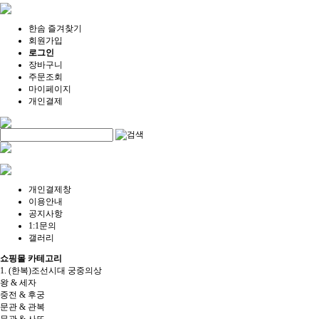
한솜 즐겨찾기
회원가입
로그인
장바구니
주문조회
마이페이지
개인결제
개인결제창
이용안내
공지사항
1:1문의
갤러리
쇼핑몰 카테고리
1. (한복)조선시대 궁중의상
왕 & 세자
중전 & 후궁
문관 & 관복