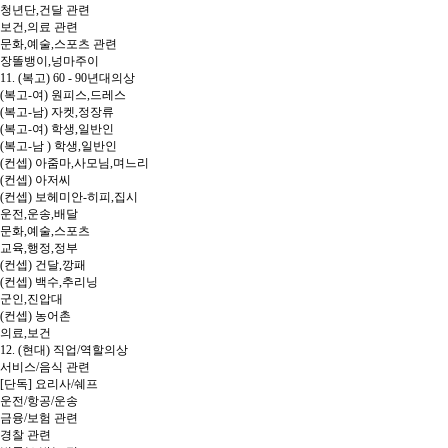
청년단,건달 관련
보건,의료 관련
문화,예술,스포츠 관련
장똘뱅이,넝마주이
11. (복고) 60 - 90년대의상
(복고-여) 원피스,드레스
(복고-남) 자켓,정장류
(복고-여) 학생,일반인
(복고-남 ) 학생,일반인
(컨셉) 아줌마,사모님,며느리
(컨셉) 아저씨
(컨셉) 보헤미안-히피,집시
운전,운송,배달
문화,예술,스포츠
교육,행정,정부
(컨셉) 건달,깡패
(컨셉) 백수,추리닝
군인,진압대
(컨셉) 농어촌
의료,보건
12. (현대) 직업/역할의상
서비스/음식 관련
[단독] 요리사/쉐프
운전/항공/운송
금융/보험 관련
경찰 관련