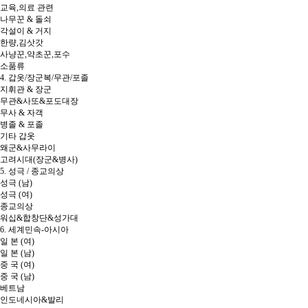
교육,의료 관련
나무꾼 & 돌쇠
각설이 & 거지
한량,김삿갓
사냥꾼,약초꾼,포수
소품류
4. 갑옷/장군복/무관/포졸
지휘관 & 장군
무관&사또&포도대장
무사 & 자객
병졸 & 포졸
기타 갑옷
왜군&사무라이
고려시대(장군&병사)
5. 성극 / 종교의상
성극 (남)
성극 (여)
종교의상
워십&합창단&성가대
6. 세계민속-아시아
일 본 (여)
일 본 (남)
중 국 (여)
중 국 (남)
베트남
인도네시아&발리