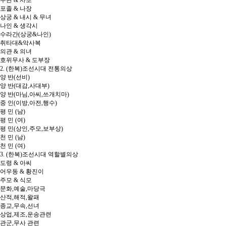
무관 & 사또
포졸 & 나장
상궁 & 내시 & 무녀
나인 & 생각시
수라간(상궁&나인)
취타대&악사복
의관 & 의녀
호위무사 & 도부장
2. (한복)조선시대 전통의상
양 반(선비)
양 반(대감,사대부)
양 반(마님,아씨,쓰개치마)
중 인(이방,아전,행수)
평 민 (남)
평 민 (여)
평 민(상인,주모,보부상)
천 민 (남)
천 민 (여)
3. (한복)조선시대 역할별의상
도령 & 아씨
어우동 & 황진이
주모 & 식모
문화,예술,마당극
산적,해적,왈패
종교,무속,선녀
상업,제조,운송관련
관군,무사 관련