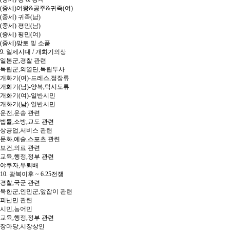
(중세)여왕&공주&귀족(여)
(중세) 귀족(남)
(중세) 평민(남)
(중세) 평민(여)
(중세)망토 및 소품
9. 일제시대 / 개화기의상
일본군,경찰 관련
독립군,의열단,독립투사
개화기(여)-드레스,정장류
개화기(남)-양복,턱시도류
개화기(여)-일반시민
개화기(남)-일반시민
운전,운송 관련
법률,소방,교도 관련
상공업,서비스 관련
문화,예술,스포츠 관련
보건,의료 관련
교육,행정,정부 관련
야쿠자,무뢰배
10. 광복이후 ~ 6.25전쟁
경찰,국군 관련
북한군,인민군,앞잡이 관련
피난민 관련
시민,농어민
교육,행정,정부 관련
장마당,시장상인