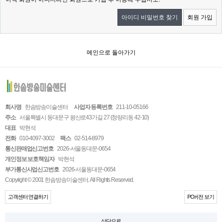
아이디 비밀번호 찾기
회원 가입
메인으로 돌아가기
회사명
한솜방송미술센터
사업자 등록번호
211-10-05166
주소
서울특별시 동대문구 왕산로43가길 27 (청량리동 42-10)
대표
박현석
전화
010-4097-3002
팩스
02-514-8979
통신판매업신고번호
2026-서울동대문-0654
개인정보 보호책임자
박현석
부가통신사업신고번호
2026-서울동대문-0654
Copyright © 2001 한솜방송미술센터. All Rights Reserved.
고객센터 연결하기
PC버전 보기
상단으로