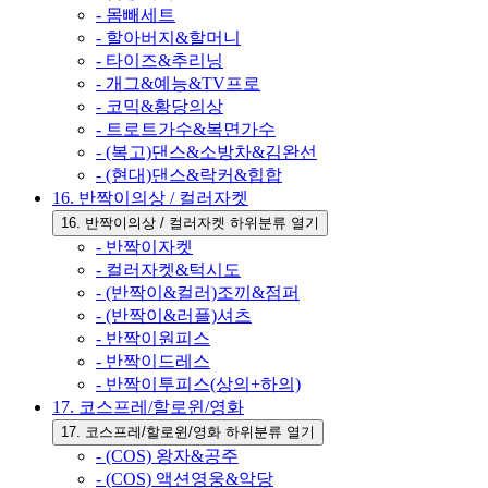
- 몸빼세트
- 할아버지&할머니
- 타이즈&추리닝
- 개그&예능&TV프로
- 코믹&황당의상
- 트로트가수&복면가수
- (복고)댄스&소방차&김완선
- (현대)댄스&락커&힙합
16. 반짝이의상 / 컬러자켓
16. 반짝이의상 / 컬러자켓 하위분류 열기
- 반짝이자켓
- 컬러자켓&턱시도
- (반짝이&컬러)조끼&점퍼
- (반짝이&러플)셔츠
- 반짝이원피스
- 반짝이드레스
- 반짝이투피스(상의+하의)
17. 코스프레/할로윈/영화
17. 코스프레/할로윈/영화 하위분류 열기
- (COS) 왕자&공주
- (COS) 액션영웅&악당