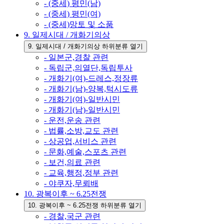
- (중세) 평민(남)
- (중세) 평민(여)
- (중세)망토 및 소품
9. 일제시대 / 개화기의상
9. 일제시대 / 개화기의상 하위분류 열기
- 일본군,경찰 관련
- 독립군,의열단,독립투사
- 개화기(여)-드레스,정장류
- 개화기(남)-양복,턱시도류
- 개화기(여)-일반시민
- 개화기(남)-일반시민
- 운전,운송 관련
- 법률,소방,교도 관련
- 상공업,서비스 관련
- 문화,예술,스포츠 관련
- 보건,의료 관련
- 교육,행정,정부 관련
- 야쿠자,무뢰배
10. 광복이후 ~ 6.25전쟁
10. 광복이후 ~ 6.25전쟁 하위분류 열기
- 경찰,국군 관련