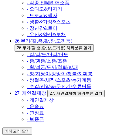
- 각종 인테리어소품
- 오디오&타자기
- 트로피&액자
- 생활&가정&스포츠
- 장난감&토이
- 우산&양산&부채
26.무기(칼,총,활,창,도끼등)
26.무기(칼,총,활,창,도끼등) 하위분류 열기
- 칼/검/도/단검/단도
- 총/권총/소총/조총
- 활/석궁/도끼/철퇴/방패
- 창/지팡이/방망이/횃불/지휘봉
- 쌍절곤/채찍/스포츠/농기계등
- 수갑/진압봉/무전기/수류탄등
27. 개인결제창
27. 개인결제창 하위분류 열기
- 개인결제창
- 운송료
- 연장료
- 보증금
카테고리
닫기