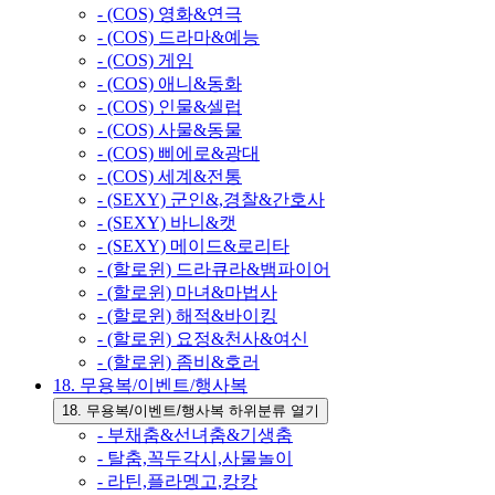
- (COS) 영화&연극
- (COS) 드라마&예능
- (COS) 게임
- (COS) 애니&동화
- (COS) 인물&셀럽
- (COS) 사물&동물
- (COS) 삐에로&광대
- (COS) 세계&전통
- (SEXY) 군인&,경찰&간호사
- (SEXY) 바니&캣
- (SEXY) 메이드&로리타
- (할로윈) 드라큐라&뱀파이어
- (할로윈) 마녀&마법사
- (할로윈) 해적&바이킹
- (할로윈) 요정&천사&여신
- (할로윈) 좀비&호러
18. 무용복/이벤트/행사복
18. 무용복/이벤트/행사복 하위분류 열기
- 부채춤&선녀춤&기생춤
- 탈춤,꼭두각시,사물놀이
- 라틴,플라멩고,캉캉