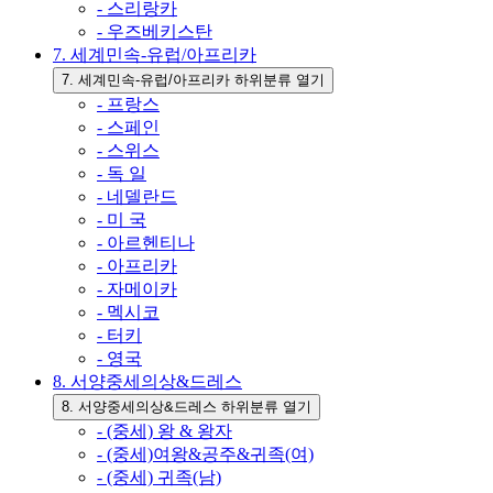
- 스리랑카
- 우즈베키스탄
7. 세계민속-유럽/아프리카
7. 세계민속-유럽/아프리카 하위분류 열기
- 프랑스
- 스페인
- 스위스
- 독 일
- 네델란드
- 미 국
- 아르헨티나
- 아프리카
- 자메이카
- 멕시코
- 터키
- 영국
8. 서양중세의상&드레스
8. 서양중세의상&드레스 하위분류 열기
- (중세) 왕 & 왕자
- (중세)여왕&공주&귀족(여)
- (중세) 귀족(남)