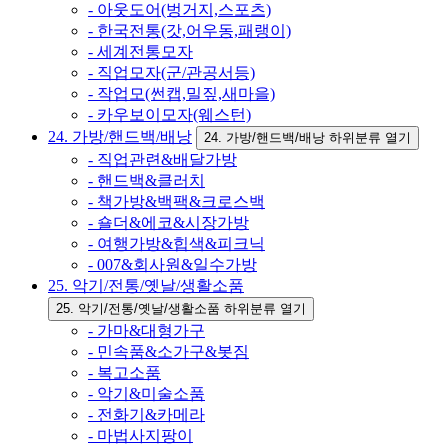
- 아웃도어(벙거지,스포츠)
- 한국전통(갓,어우동,패랭이)
- 세계전통모자
- 직업모자(군/관공서등)
- 작업모(썬캡,밀짚,새마을)
- 카우보이모자(웨스턴)
24. 가방/핸드백/배낭
24. 가방/핸드백/배낭 하위분류 열기
- 직업관련&배달가방
- 핸드백&클러치
- 책가방&백팩&크로스백
- 숄더&에코&시장가방
- 여행가방&힙색&피크닉
- 007&회사원&일수가방
25. 악기/전통/옛날/생활소품
25. 악기/전통/옛날/생활소품 하위분류 열기
- 가마&대형가구
- 민속품&소가구&봇짐
- 복고소품
- 악기&미술소품
- 전화기&카메라
- 마법사지팡이