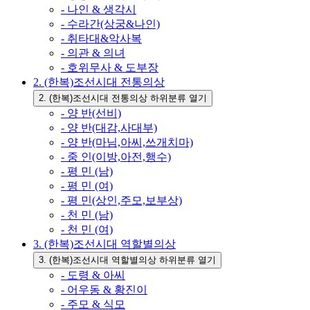
- 나인 & 생각시
- 수라간(상궁&나인)
- 취타대&악사복
- 의관 & 의녀
- 호위무사 & 도부장
2. (한복)조선시대 전통의상
2. (한복)조선시대 전통의상 하위분류 열기
- 양 반(선비)
- 양 반(대감,사대부)
- 양 반(마님,아씨,쓰개치마)
- 중 인(이방,아전,행수)
- 평 민 (남)
- 평 민 (여)
- 평 민(상인,주모,보부상)
- 천 민 (남)
- 천 민 (여)
3. (한복)조선시대 역할별의상
3. (한복)조선시대 역할별의상 하위분류 열기
- 도령 & 아씨
- 어우동 & 황진이
- 주모 & 식모