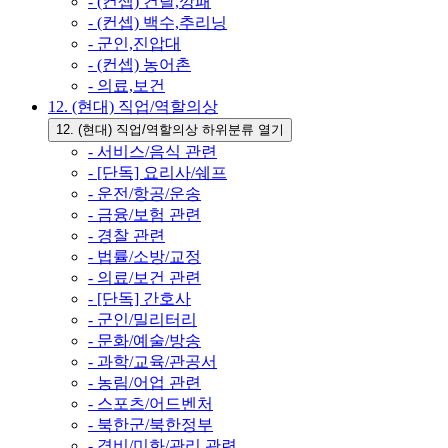
- (컨셉) 건달,깡패
- (컨셉) 백수,추리닝
- 군인,진압대
- (컨셉) 농어촌
- 의료,보건
12. (현대) 직업/역할의상
12. (현대) 직업/역할의상 하위분류 열기
- 서비스/음식 관련
- [단독] 요리사/쉐프
- 운전/항공/운송
- 금융/보험 관련
- 경찰 관련
- 법률/소방/교정
- 의료/보건 관련
- [단독] 간호사
- 군인/밀리터리
- 문화/예술/방송
- 과학/교육/관공서
- 농림/어업 관련
- 스포츠/어드벤처
- 북한군/북한정부
- 경비/미화/관리 관련