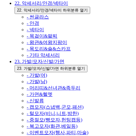
22. 악세서리/안경/넥타이
22. 악세서리/안경/넥타이 하위분류 열기
- 썬글라스
- 안경
- 넥타이
- 목걸이&팔찌
- 왕관&여왕지팡이
- 목도리&숄&스카프
- 기타 악세서리
23. 가발/모자/신발/가면
23. 가발/모자/신발/가면 하위분류 열기
- 가발(여)
- 가발(남)
- 머리띠&선녀관&족두리
- 가면&헬멧
- 신발류
- 캡모자(스냅백,군모,패션)
- 털모자(비니,니트,방한)
- 중절모(빵모자,헌팅캡등)
- 복고모자(화관,베일등)
- 이벤트모자(행사,파티,마술)