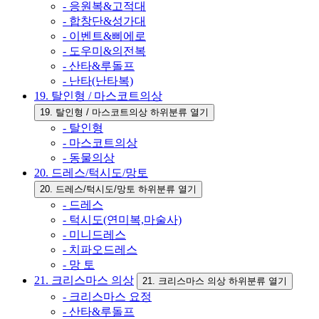
- 응원복&고적대
- 합창단&성가대
- 이벤트&삐에로
- 도우미&의전복
- 산타&루돌프
- 난타(난타복)
19. 탈인형 / 마스코트의상
19. 탈인형 / 마스코트의상 하위분류 열기
- 탈인형
- 마스코트의상
- 동물의상
20. 드레스/턱시도/망토
20. 드레스/턱시도/망토 하위분류 열기
- 드레스
- 턱시도(연미복,마술사)
- 미니드레스
- 치파오드레스
- 망 토
21. 크리스마스 의상
21. 크리스마스 의상 하위분류 열기
- 크리스마스 요정
- 산타&루돌프