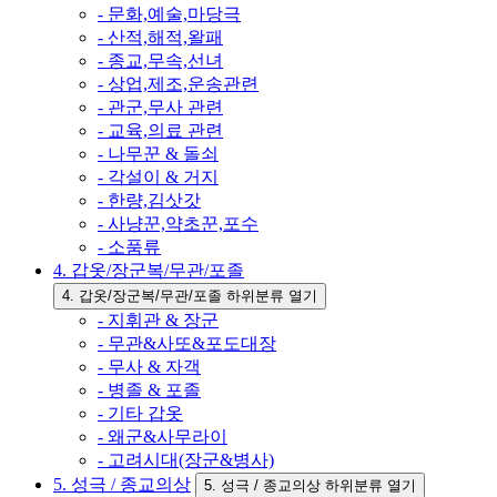
- 문화,예술,마당극
- 산적,해적,왈패
- 종교,무속,선녀
- 상업,제조,운송관련
- 관군,무사 관련
- 교육,의료 관련
- 나무꾼 & 돌쇠
- 각설이 & 거지
- 한량,김삿갓
- 사냥꾼,약초꾼,포수
- 소품류
4. 갑옷/장군복/무관/포졸
4. 갑옷/장군복/무관/포졸 하위분류 열기
- 지휘관 & 장군
- 무관&사또&포도대장
- 무사 & 자객
- 병졸 & 포졸
- 기타 갑옷
- 왜군&사무라이
- 고려시대(장군&병사)
5. 성극 / 종교의상
5. 성극 / 종교의상 하위분류 열기