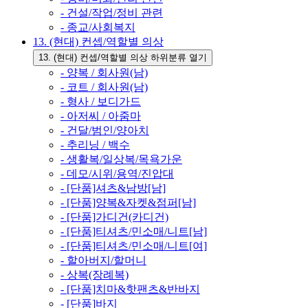
- 건설/작업/정비 관련
- 종교/사회복지
13. (현대) 컨셉/역할별 의상
13. (현대) 컨셉/역할별 의상 하위분류 열기
- 양복 / 회사원(남)
- 코트 / 회사원(남)
- 형사 / 보디가드
- 아저씨 / 아줌마
- 건달/범인/양아치
- 추리닝 / 백수
- 생활복/일상복/목욕가운
- 데모/시위/용역/진압대
- [단품]셔츠&남방[남]
- [단품]양복&자켓&점퍼[남]
- [단품]가디건(카디건)
- [단품]티셔츠/민소매/니트[남]
- [단품]티셔츠/민소매/니트[여]
- 할아버지/할머니
- 상복(장례복)
- [단품]치마&핫팬츠&반바지
- [단품]바지