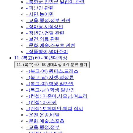
- 북한군,인민군,앞잡이 관련
- 피난민 관련
- 시민,농어민
- 교육,행정,정부 관련
- 장마당,시장상인
- 청년단,건달 관련
- 보건,의료 관련
- 문화,예술,스포츠 관련
- 장똘뱅이,넝마주이
11. (복고) 60 - 90년대의상
11. (복고) 60 - 90년대의상 하위분류 열기
- (복고-여) 원피스,드레스
- (복고-남) 자켓,정장류
- (복고-여) 학생,일반인
- (복고-남 ) 학생,일반인
- (컨셉) 아줌마,사모님,며느리
- (컨셉) 아저씨
- (컨셉) 보헤미안-히피,집시
- 운전,운송,배달
- 문화,예술,스포츠
- 교육,행정,정부