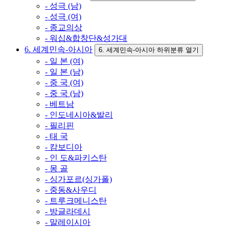
- 성극 (남)
- 성극 (여)
- 종교의상
- 워십&합창단&성가대
6. 세계민속-아시아
6. 세계민속-아시아 하위분류 열기
- 일 본 (여)
- 일 본 (남)
- 중 국 (여)
- 중 국 (남)
- 베트남
- 인도네시아&발리
- 필리핀
- 태 국
- 캄보디아
- 인 도&파키스탄
- 몽 골
- 싱가포르(싱가폴)
- 중동&사우디
- 트루크메니스탄
- 방글라데시
- 말레이시아