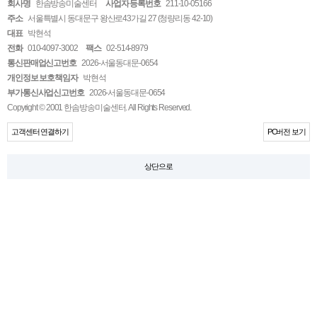
회사명
한솜방송미술센터
사업자 등록번호
211-10-05166
주소
서울특별시 동대문구 왕산로43가길 27 (청량리동 42-10)
대표
박현석
전화
010-4097-3002
팩스
02-514-8979
통신판매업신고번호
2026-서울동대문-0654
개인정보 보호책임자
박현석
부가통신사업신고번호
2026-서울동대문-0654
Copyright © 2001 한솜방송미술센터. All Rights Reserved.
고객센터 연결하기
PC버전 보기
상단으로