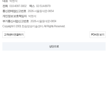
대표
박현석
전화
010-4097-3002
팩스
02-514-8979
통신판매업신고번호
2026-서울동대문-0654
개인정보 보호책임자
박현석
부가통신사업신고번호
2026-서울동대문-0654
Copyright © 2001 한솜방송미술센터. All Rights Reserved.
고객센터 연결하기
PC버전 보기
상단으로