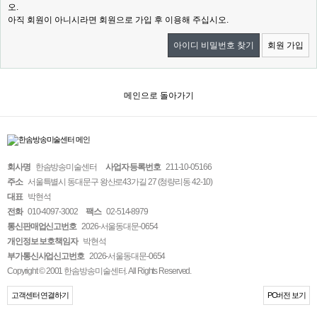
오.
아직 회원이 아니시라면 회원으로 가입 후 이용해 주십시오.
아이디 비밀번호 찾기
회원 가입
메인으로 돌아가기
회사명
한솜방송미술센터
사업자 등록번호
211-10-05166
주소
서울특별시 동대문구 왕산로43가길 27 (청량리동 42-10)
대표
박현석
전화
010-4097-3002
팩스
02-514-8979
통신판매업신고번호
2026-서울동대문-0654
개인정보 보호책임자
박현석
부가통신사업신고번호
2026-서울동대문-0654
Copyright © 2001 한솜방송미술센터. All Rights Reserved.
고객센터 연결하기
PC버전 보기