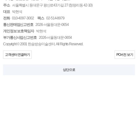
주소
서울특별시 동대문구 왕산로43가길 27 (청량리동 42-10)
대표
박현석
전화
010-4097-3002
팩스
02-514-8979
통신판매업신고번호
2026-서울동대문-0654
개인정보 보호책임자
박현석
부가통신사업신고번호
2026-서울동대문-0654
Copyright © 2001 한솜방송미술센터. All Rights Reserved.
고객센터 연결하기
PC버전 보기
상단으로