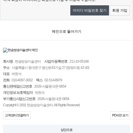
아이디 비밀번호 찾기
회원 가입
메인으로 돌아가기
회사명
한솜방송미술센터
사업자 등록번호
211-10-05166
주소
서울특별시 동대문구 왕산로43가길 27 (청량리동 42-10)
대표
박현석
전화
010-4097-3002
팩스
02-514-8979
통신판매업신고번호
2026-서울동대문-0654
개인정보 보호책임자
박현석
부가통신사업신고번호
2026-서울동대문-0654
Copyright © 2001 한솜방송미술센터. All Rights Reserved.
고객센터 연결하기
PC버전 보기
상단으로