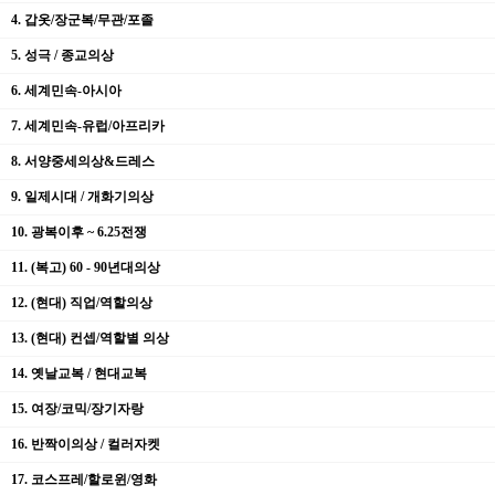
4. 갑옷/장군복/무관/포졸
5. 성극 / 종교의상
6. 세계민속-아시아
7. 세계민속-유럽/아프리카
8. 서양중세의상&드레스
9. 일제시대 / 개화기의상
10. 광복이후 ~ 6.25전쟁
11. (복고) 60 - 90년대의상
12. (현대) 직업/역할의상
13. (현대) 컨셉/역할별 의상
14. 옛날교복 / 현대교복
15. 여장/코믹/장기자랑
16. 반짝이의상 / 컬러자켓
17. 코스프레/할로윈/영화