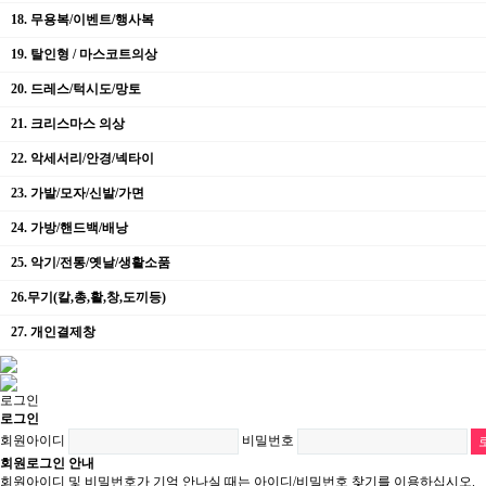
18. 무용복/이벤트/행사복
19. 탈인형 / 마스코트의상
20. 드레스/턱시도/망토
21. 크리스마스 의상
22. 악세서리/안경/넥타이
23. 가발/모자/신발/가면
24. 가방/핸드백/배낭
25. 악기/전통/옛날/생활소품
26.무기(칼,총,활,창,도끼등)
27. 개인결제창
로그인
로그인
회원아이디
비밀번호
회원로그인 안내
회원아이디 및 비밀번호가 기억 안나실 때는 아이디/비밀번호 찾기를 이용하십시오.