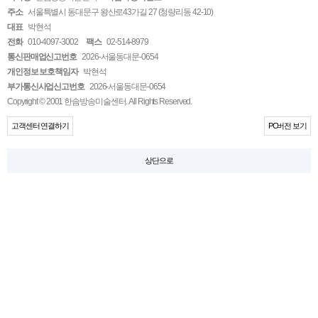
주소
서울특별시 동대문구 왕산로43가길 27 (청량리동 42-10)
대표
박현석
전화
010-4097-3002
팩스
02-514-8979
통신판매업신고번호
2026-서울동대문-0654
개인정보 보호책임자
박현석
부가통신사업신고번호
2026-서울동대문-0654
Copyright © 2001 한솜방송미술센터. All Rights Reserved.
고객센터 연결하기
PC버전 보기
상단으로