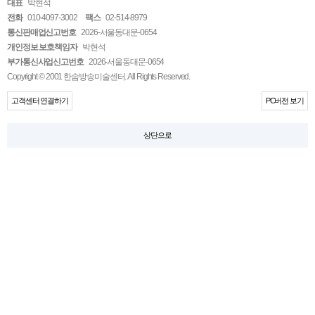
대표
박현석
전화
010-4097-3002
팩스
02-514-8979
통신판매업신고번호
2026-서울동대문-0654
개인정보 보호책임자
박현석
부가통신사업신고번호
2026-서울동대문-0654
Copyright © 2001 한솜방송미술센터. All Rights Reserved.
고객센터 연결하기
PC버전 보기
상단으로