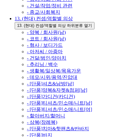
- 건설/작업/정비 관련
- 종교/사회복지
13. (현대) 컨셉/역할별 의상
13. (현대) 컨셉/역할별 의상 하위분류 열기
- 양복 / 회사원(남)
- 코트 / 회사원(남)
- 형사 / 보디가드
- 아저씨 / 아줌마
- 건달/범인/양아치
- 추리닝 / 백수
- 생활복/일상복/목욕가운
- 데모/시위/용역/진압대
- [단품]셔츠&남방[남]
- [단품]양복&자켓&점퍼[남]
- [단품]가디건(카디건)
- [단품]티셔츠/민소매/니트[남]
- [단품]티셔츠/민소매/니트[여]
- 할아버지/할머니
- 상복(장례복)
- [단품]치마&핫팬츠&반바지
- [단품]바지