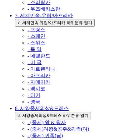
- 스리랑카
- 우즈베키스탄
7. 세계민속-유럽/아프리카
7. 세계민속-유럽/아프리카 하위분류 열기
- 프랑스
- 스페인
- 스위스
- 독 일
- 네델란드
- 미 국
- 아르헨티나
- 아프리카
- 자메이카
- 멕시코
- 터키
- 영국
8. 서양중세의상&드레스
8. 서양중세의상&드레스 하위분류 열기
- (중세) 왕 & 왕자
- (중세)여왕&공주&귀족(여)
- (중세) 귀족(남)