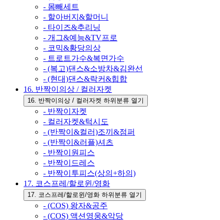
- 몸빼세트
- 할아버지&할머니
- 타이즈&추리닝
- 개그&예능&TV프로
- 코믹&황당의상
- 트로트가수&복면가수
- (복고)댄스&소방차&김완선
- (현대)댄스&락커&힙합
16. 반짝이의상 / 컬러자켓
16. 반짝이의상 / 컬러자켓 하위분류 열기
- 반짝이자켓
- 컬러자켓&턱시도
- (반짝이&컬러)조끼&점퍼
- (반짝이&러플)셔츠
- 반짝이원피스
- 반짝이드레스
- 반짝이투피스(상의+하의)
17. 코스프레/할로윈/영화
17. 코스프레/할로윈/영화 하위분류 열기
- (COS) 왕자&공주
- (COS) 액션영웅&악당