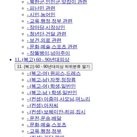
- 북한군,인민군,앞잡이 관련
- 피난민 관련
- 시민,농어민
- 교육,행정,정부 관련
- 장마당,시장상인
- 청년단,건달 관련
- 보건,의료 관련
- 문화,예술,스포츠 관련
- 장똘뱅이,넝마주이
11. (복고) 60 - 90년대의상
11. (복고) 60 - 90년대의상 하위분류 열기
- (복고-여) 원피스,드레스
- (복고-남) 자켓,정장류
- (복고-여) 학생,일반인
- (복고-남 ) 학생,일반인
- (컨셉) 아줌마,사모님,며느리
- (컨셉) 아저씨
- (컨셉) 보헤미안-히피,집시
- 운전,운송,배달
- 문화,예술,스포츠
- 교육,행정,정부