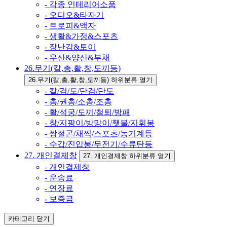
- 각종 인테리어소품
- 오디오&타자기
- 트로피&액자
- 생활&가정&스포츠
- 장난감&토이
- 우산&양산&부채
26.무기(칼,총,활,창,도끼등)
26.무기(칼,총,활,창,도끼등) 하위분류 열기
- 칼/검/도/단검/단도
- 총/권총/소총/조총
- 활/석궁/도끼/철퇴/방패
- 창/지팡이/방망이/횃불/지휘봉
- 쌍절곤/채찍/스포츠/농기계등
- 수갑/진압봉/무전기/수류탄등
27. 개인결제창
27. 개인결제창 하위분류 열기
- 개인결제창
- 운송료
- 연장료
- 보증금
카테고리
닫기