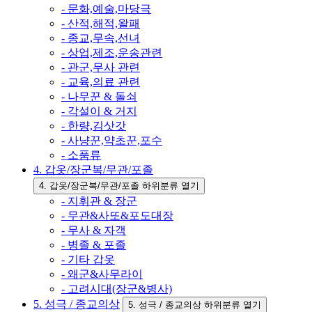
- 문화,예술,마당극
- 산적,해적,왈패
- 종교,무속,선녀
- 상업,제조,운송관련
- 관군,무사 관련
- 교육,의료 관련
- 나무꾼 & 돌쇠
- 각설이 & 거지
- 한량,김삿갓
- 사냥꾼,약초꾼,포수
- 소품류
4. 갑옷/장군복/무관/포졸
4. 갑옷/장군복/무관/포졸 하위분류 열기
- 지휘관 & 장군
- 무관&사또&포도대장
- 무사 & 자객
- 병졸 & 포졸
- 기타 갑옷
- 왜군&사무라이
- 고려시대(장군&병사)
5. 성극 / 종교의상
5. 성극 / 종교의상 하위분류 열기