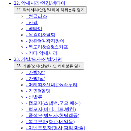
22. 악세서리/안경/넥타이
22. 악세서리/안경/넥타이 하위분류 열기
- 썬글라스
- 안경
- 넥타이
- 목걸이&팔찌
- 왕관&여왕지팡이
- 목도리&숄&스카프
- 기타 악세서리
23. 가발/모자/신발/가면
23. 가발/모자/신발/가면 하위분류 열기
- 가발(여)
- 가발(남)
- 머리띠&선녀관&족두리
- 가면&헬멧
- 신발류
- 캡모자(스냅백,군모,패션)
- 털모자(비니,니트,방한)
- 중절모(빵모자,헌팅캡등)
- 복고모자(화관,베일등)
- 이벤트모자(행사,파티,마술)