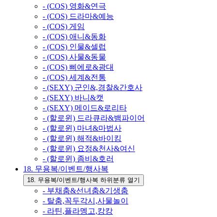
- (COS) 영화&연극
- (COS) 드라마&예능
- (COS) 게임
- (COS) 애니&동화
- (COS) 인물&셀럽
- (COS) 사물&동물
- (COS) 삐에로&광대
- (COS) 세계&전통
- (SEXY) 군인&,경찰&간호사
- (SEXY) 바니&캣
- (SEXY) 메이드&로리타
- (할로윈) 드라큐라&뱀파이어
- (할로윈) 마녀&마법사
- (할로윈) 해적&바이킹
- (할로윈) 요정&천사&여신
- (할로윈) 좀비&호러
18. 무용복/이벤트/행사복
18. 무용복/이벤트/행사복 하위분류 열기
- 부채춤&선녀춤&기생춤
- 탈춤,꼭두각시,사물놀이
- 라틴,플라멩고,캉캉