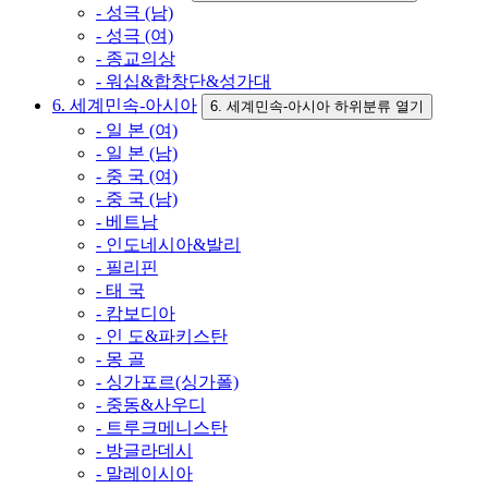
- 성극 (남)
- 성극 (여)
- 종교의상
- 워십&합창단&성가대
6. 세계민속-아시아
6. 세계민속-아시아 하위분류 열기
- 일 본 (여)
- 일 본 (남)
- 중 국 (여)
- 중 국 (남)
- 베트남
- 인도네시아&발리
- 필리핀
- 태 국
- 캄보디아
- 인 도&파키스탄
- 몽 골
- 싱가포르(싱가폴)
- 중동&사우디
- 트루크메니스탄
- 방글라데시
- 말레이시아