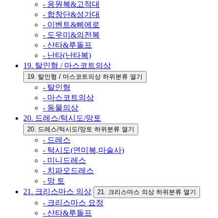
- 응원복&고적대
- 합창단&성가대
- 이벤트&삐에로
- 도우미&의전복
- 산타&루돌프
- 난타(난타복)
19. 탈인형 / 마스코트의상
19. 탈인형 / 마스코트의상 하위분류 열기
- 탈인형
- 마스코트의상
- 동물의상
20. 드레스/턱시도/망토
20. 드레스/턱시도/망토 하위분류 열기
- 드레스
- 턱시도(연미복,마술사)
- 미니드레스
- 치파오드레스
- 망 토
21. 크리스마스 의상
21. 크리스마스 의상 하위분류 열기
- 크리스마스 요정
- 산타&루돌프