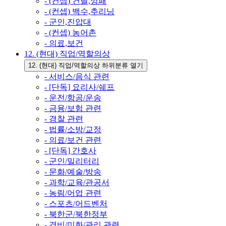
- (컨셉) 건달,깡패
- (컨셉) 백수,추리닝
- 군인,진압대
- (컨셉) 농어촌
- 의료,보건
12. (현대) 직업/역할의상
12. (현대) 직업/역할의상 하위분류 열기
- 서비스/음식 관련
- [단독] 요리사/쉐프
- 운전/항공/운송
- 금융/보험 관련
- 경찰 관련
- 법률/소방/교정
- 의료/보건 관련
- [단독] 간호사
- 군인/밀리터리
- 문화/예술/방송
- 과학/교육/관공서
- 농림/어업 관련
- 스포츠/어드벤처
- 북한군/북한정부
- 경비/미화/관리 관련