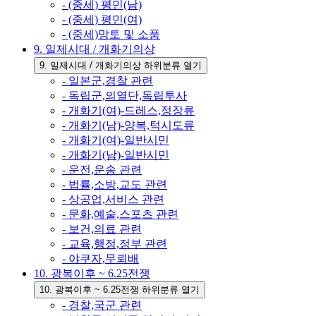
- (중세) 평민(남)
- (중세) 평민(여)
- (중세)망토 및 소품
9. 일제시대 / 개화기의상
9. 일제시대 / 개화기의상 하위분류 열기
- 일본군,경찰 관련
- 독립군,의열단,독립투사
- 개화기(여)-드레스,정장류
- 개화기(남)-양복,턱시도류
- 개화기(여)-일반시민
- 개화기(남)-일반시민
- 운전,운송 관련
- 법률,소방,교도 관련
- 상공업,서비스 관련
- 문화,예술,스포츠 관련
- 보건,의료 관련
- 교육,행정,정부 관련
- 야쿠자,무뢰배
10. 광복이후 ~ 6.25전쟁
10. 광복이후 ~ 6.25전쟁 하위분류 열기
- 경찰,국군 관련