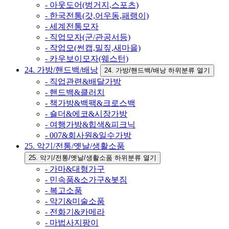
- 아웃도어(벙거지,스포츠)
- 한국전통(갓,어우동,패랭이)
- 세계전통모자
- 직업모자(군/관공서등)
- 작업모(썬캡,밀짚,새마을)
- 카우보이모자(웨스턴)
24. 가방/핸드백/배낭
24. 가방/핸드백/배낭 하위분류 열기
- 직업관련&배달가방
- 핸드백&클러치
- 책가방&백팩&크로스백
- 숄더&에코&시장가방
- 여행가방&힙색&피크닉
- 007&회사원&일수가방
25. 악기/전통/옛날/생활소품
25. 악기/전통/옛날/생활소품 하위분류 열기
- 가마&대형가구
- 민속품&소가구&봇짐
- 복고소품
- 악기&미술소품
- 전화기&카메라
- 마법사지팡이