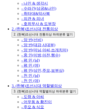
- 나인 & 생각시
- 수라간(상궁&나인)
- 취타대&악사복
- 의관 & 의녀
- 호위무사 & 도부장
2. (한복)조선시대 전통의상
2. (한복)조선시대 전통의상 하위분류 열기
- 양 반(선비)
- 양 반(대감,사대부)
- 양 반(마님,아씨,쓰개치마)
- 중 인(이방,아전,행수)
- 평 민 (남)
- 평 민 (여)
- 평 민(상인,주모,보부상)
- 천 민 (남)
- 천 민 (여)
3. (한복)조선시대 역할별의상
3. (한복)조선시대 역할별의상 하위분류 열기
- 도령 & 아씨
- 어우동 & 황진이
- 주모 & 식모