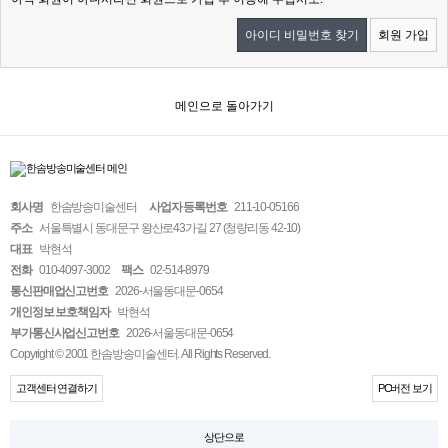
아이디 비밀번호 찾기
회원 가입
메인으로 돌아가기
회사명
한솜방송미술센터
사업자 등록번호
211-10-05166
주소
서울특별시 동대문구 왕산로43가길 27 (청량리동 42-10)
대표
박현석
전화
010-4097-3002
팩스
02-514-8979
통신판매업신고번호
2026-서울동대문-0654
개인정보 보호책임자
박현석
부가통신사업신고번호
2026-서울동대문-0654
Copyright © 2001 한솜방송미술센터. All Rights Reserved.
고객센터 연결하기
PC버전 보기
상단으로