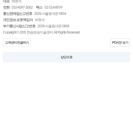
대표
박현석
전화
010-4097-3002
팩스
02-514-8979
통신판매업신고번호
2026-서울동대문-0654
개인정보 보호책임자
박현석
부가통신사업신고번호
2026-서울동대문-0654
Copyright © 2001 한솜방송미술센터. All Rights Reserved.
고객센터 연결하기
PC버전 보기
상단으로