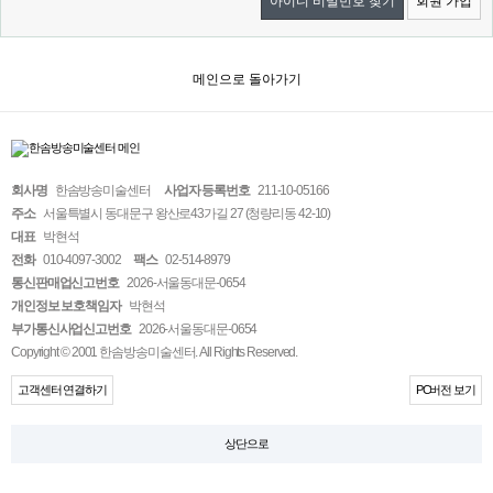
아이디 비밀번호 찾기
회원 가입
메인으로 돌아가기
회사명
한솜방송미술센터
사업자 등록번호
211-10-05166
주소
서울특별시 동대문구 왕산로43가길 27 (청량리동 42-10)
대표
박현석
전화
010-4097-3002
팩스
02-514-8979
통신판매업신고번호
2026-서울동대문-0654
개인정보 보호책임자
박현석
부가통신사업신고번호
2026-서울동대문-0654
Copyright © 2001 한솜방송미술센터. All Rights Reserved.
고객센터 연결하기
PC버전 보기
상단으로