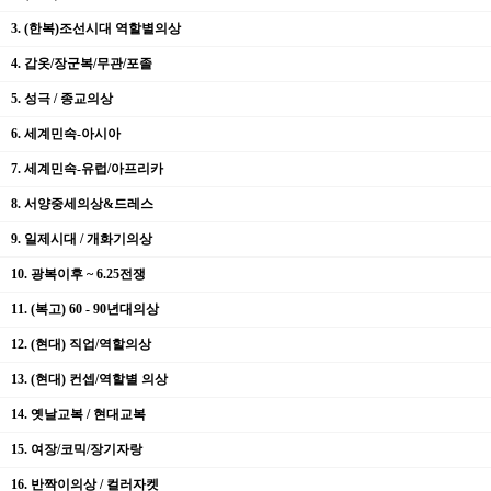
3. (한복)조선시대 역할별의상
4. 갑옷/장군복/무관/포졸
5. 성극 / 종교의상
6. 세계민속-아시아
7. 세계민속-유럽/아프리카
8. 서양중세의상&드레스
9. 일제시대 / 개화기의상
10. 광복이후 ~ 6.25전쟁
11. (복고) 60 - 90년대의상
12. (현대) 직업/역할의상
13. (현대) 컨셉/역할별 의상
14. 옛날교복 / 현대교복
15. 여장/코믹/장기자랑
16. 반짝이의상 / 컬러자켓