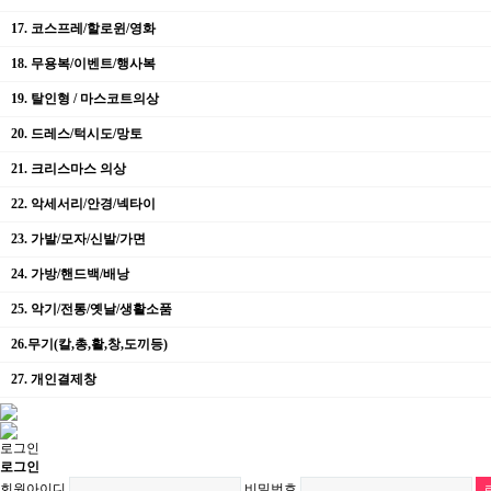
17. 코스프레/할로윈/영화
18. 무용복/이벤트/행사복
19. 탈인형 / 마스코트의상
20. 드레스/턱시도/망토
21. 크리스마스 의상
22. 악세서리/안경/넥타이
23. 가발/모자/신발/가면
24. 가방/핸드백/배낭
25. 악기/전통/옛날/생활소품
26.무기(칼,총,활,창,도끼등)
27. 개인결제창
로그인
로그인
회원아이디
비밀번호