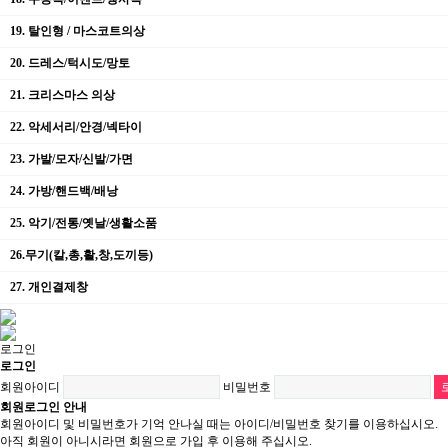
19. 탈인형 / 마스코트의상
20. 드레스/턱시도/망토
21. 크리스마스 의상
22. 악세서리/안경/넥타이
23. 가발/모자/신발/가면
24. 가방/핸드백/배낭
25. 악기/전통/옛날/생활소품
26.무기(칼,총,활,창,도끼등)
27. 개인결제창
로그인
로그인
회원아이디
비밀번호
회원로그인 안내
회원아이디 및 비밀번호가 기억 안나실 때는 아이디/비밀번호 찾기를 이용하십시오.
아직 회원이 아니시라면 회원으로 가입 후 이용해 주십시오.