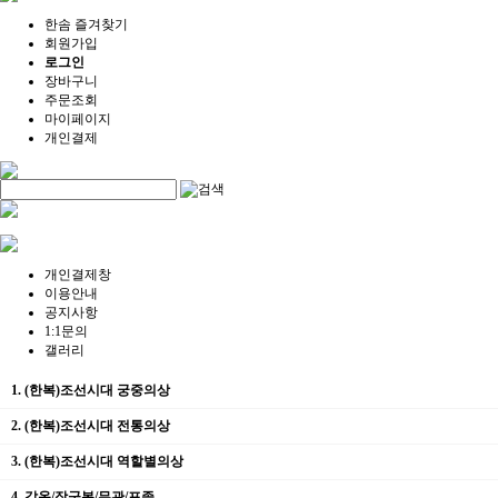
한솜 즐겨찾기
회원가입
로그인
장바구니
주문조회
마이페이지
개인결제
개인결제창
이용안내
공지사항
1:1문의
갤러리
1. (한복)조선시대 궁중의상
2. (한복)조선시대 전통의상
3. (한복)조선시대 역할별의상
4. 갑옷/장군복/무관/포졸