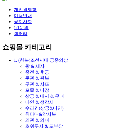
개인결제창
이용안내
공지사항
1:1문의
갤러리
쇼핑몰 카테고리
1. (한복)조선시대 궁중의상
왕 & 세자
중전 & 후궁
문관 & 관복
무관 & 사또
포졸 & 나장
상궁 & 내시 & 무녀
나인 & 생각시
수라간(상궁&나인)
취타대&악사복
의관 & 의녀
호위무사 & 도부장