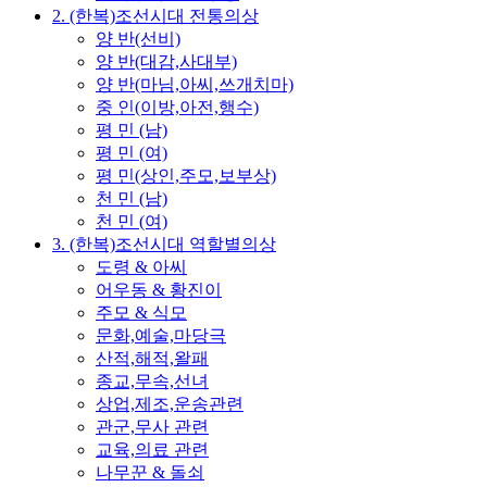
2. (한복)조선시대 전통의상
양 반(선비)
양 반(대감,사대부)
양 반(마님,아씨,쓰개치마)
중 인(이방,아전,행수)
평 민 (남)
평 민 (여)
평 민(상인,주모,보부상)
천 민 (남)
천 민 (여)
3. (한복)조선시대 역할별의상
도령 & 아씨
어우동 & 황진이
주모 & 식모
문화,예술,마당극
산적,해적,왈패
종교,무속,선녀
상업,제조,운송관련
관군,무사 관련
교육,의료 관련
나무꾼 & 돌쇠