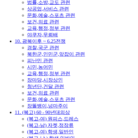
법률,소방,교도 관련
상공업,서비스 관련
문화,예술,스포츠 관련
보건,의료 관련
교육,행정,정부 관련
야쿠자,무뢰배
10. 광복이후 ~ 6.25전쟁
경찰,국군 관련
북한군,인민군,앞잡이 관련
피난민 관련
시민,농어민
교육,행정,정부 관련
장마당,시장상인
청년단,건달 관련
보건,의료 관련
문화,예술,스포츠 관련
장똘뱅이,넝마주이
11. (복고) 60 - 90년대의상
(복고-여) 원피스,드레스
(복고-남) 자켓,정장류
(복고-여) 학생,일반인