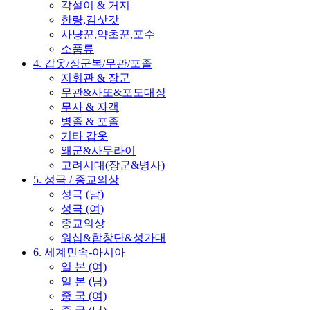
각설이 & 거지
한량,김삿갓
사냥꾼,약초꾼,포수
소품류
4. 갑옷/장군복/무관/포졸
지휘관 & 장군
무관&사또&포도대장
무사 & 자객
병졸 & 포졸
기타 갑옷
왜군&사무라이
고려시대(장군&병사)
5. 성극 / 종교의상
성극 (남)
성극 (여)
종교의상
워십&합창단&성가대
6. 세계민속-아시아
일 본 (여)
일 본 (남)
중 국 (여)