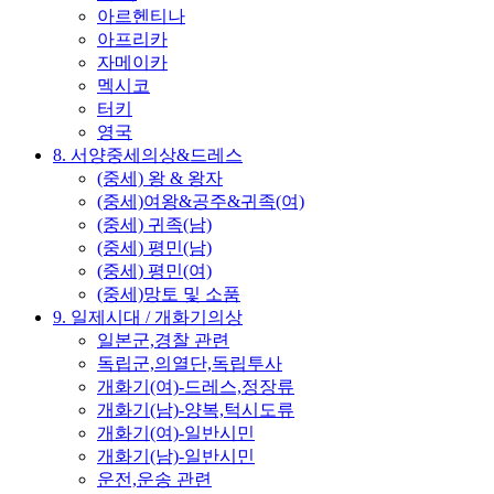
아르헨티나
아프리카
자메이카
멕시코
터키
영국
8. 서양중세의상&드레스
(중세) 왕 & 왕자
(중세)여왕&공주&귀족(여)
(중세) 귀족(남)
(중세) 평민(남)
(중세) 평민(여)
(중세)망토 및 소품
9. 일제시대 / 개화기의상
일본군,경찰 관련
독립군,의열단,독립투사
개화기(여)-드레스,정장류
개화기(남)-양복,턱시도류
개화기(여)-일반시민
개화기(남)-일반시민
운전,운송 관련