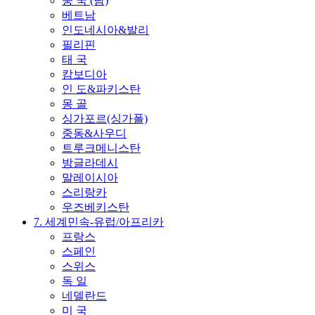
중 국 (남)
베트남
인도네시아&발리
필리핀
태 국
캄보디아
인 도&파키스탄
몽 골
싱가포르(싱가폴)
중동&사우디
트루크메니스탄
방글라데시
말레이시아
스리랑카
우즈베키스탄
7. 세계민속-유럽/아프리카
프랑스
스페인
스위스
독 일
네델란드
미 국