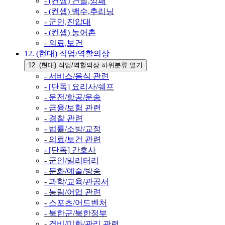
- (컨셉) 건달,깡패
- (컨셉) 백수,추리닝
- 군인,진압대
- (컨셉) 농어촌
- 의료,보건
12. (현대) 직업/역할의상
12. (현대) 직업/역할의상 하위분류 열기
- 서비스/음식 관련
- [단독] 요리사/쉐프
- 운전/항공/운송
- 금융/보험 관련
- 경찰 관련
- 법률/소방/교정
- 의료/보건 관련
- [단독] 간호사
- 군인/밀리터리
- 문화/예술/방송
- 과학/교육/관공서
- 농림/어업 관련
- 스포츠/어드벤처
- 북한군/북한정부
- 경비/미화/관리 관련