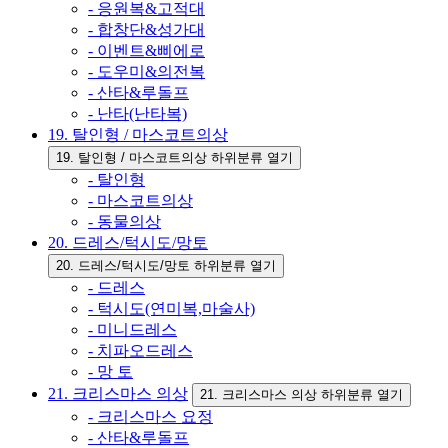
- 응원복&고적대
- 합창단&성가대
- 이벤트&삐에로
- 도우미&의전복
- 산타&루돌프
- 난타(난타복)
19. 탈인형 / 마스코트의상
19. 탈인형 / 마스코트의상 하위분류 열기
- 탈인형
- 마스코트의상
- 동물의상
20. 드레스/턱시도/망토
20. 드레스/턱시도/망토 하위분류 열기
- 드레스
- 턱시도(연미복,마술사)
- 미니드레스
- 치파오드레스
- 망 토
21. 크리스마스 의상
21. 크리스마스 의상 하위분류 열기
- 크리스마스 요정
- 산타&루돌프