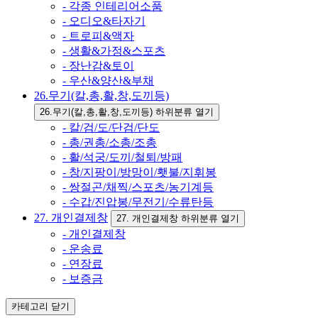
- 각종 인테리어소품
- 오디오&타자기
- 트로피&액자
- 생활&가정&스포츠
- 장난감&토이
- 우산&양산&부채
26.무기(칼,총,활,창,도끼등)
26.무기(칼,총,활,창,도끼등) 하위분류 열기
- 칼/검/도/단검/단도
- 총/권총/소총/조총
- 활/석궁/도끼/철퇴/방패
- 창/지팡이/방망이/횃불/지휘봉
- 쌍절곤/채찍/스포츠/농기계등
- 수갑/진압봉/무전기/수류탄등
27. 개인결제창
27. 개인결제창 하위분류 열기
- 개인결제창
- 운송료
- 연장료
- 보증금
카테고리
닫기