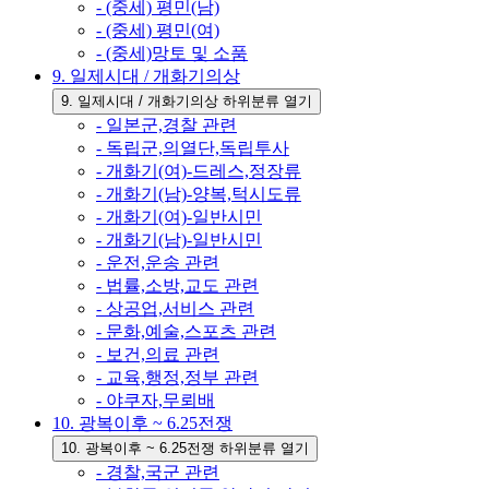
- (중세) 평민(남)
- (중세) 평민(여)
- (중세)망토 및 소품
9. 일제시대 / 개화기의상
9. 일제시대 / 개화기의상 하위분류 열기
- 일본군,경찰 관련
- 독립군,의열단,독립투사
- 개화기(여)-드레스,정장류
- 개화기(남)-양복,턱시도류
- 개화기(여)-일반시민
- 개화기(남)-일반시민
- 운전,운송 관련
- 법률,소방,교도 관련
- 상공업,서비스 관련
- 문화,예술,스포츠 관련
- 보건,의료 관련
- 교육,행정,정부 관련
- 야쿠자,무뢰배
10. 광복이후 ~ 6.25전쟁
10. 광복이후 ~ 6.25전쟁 하위분류 열기
- 경찰,국군 관련