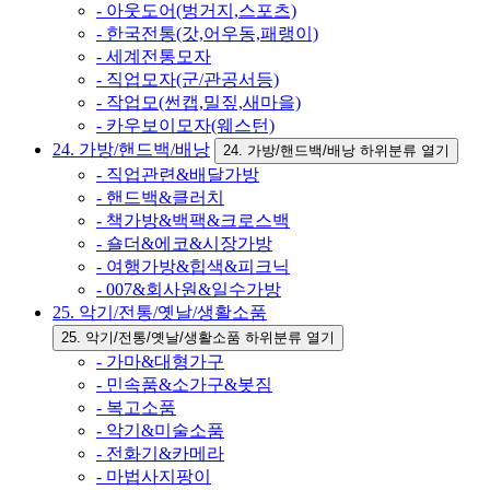
- 아웃도어(벙거지,스포츠)
- 한국전통(갓,어우동,패랭이)
- 세계전통모자
- 직업모자(군/관공서등)
- 작업모(썬캡,밀짚,새마을)
- 카우보이모자(웨스턴)
24. 가방/핸드백/배낭
24. 가방/핸드백/배낭 하위분류 열기
- 직업관련&배달가방
- 핸드백&클러치
- 책가방&백팩&크로스백
- 숄더&에코&시장가방
- 여행가방&힙색&피크닉
- 007&회사원&일수가방
25. 악기/전통/옛날/생활소품
25. 악기/전통/옛날/생활소품 하위분류 열기
- 가마&대형가구
- 민속품&소가구&봇짐
- 복고소품
- 악기&미술소품
- 전화기&카메라
- 마법사지팡이