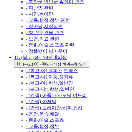
- 북한군,인민군,앞잡이 관련
- 피난민 관련
- 시민,농어민
- 교육,행정,정부 관련
- 장마당,시장상인
- 청년단,건달 관련
- 보건,의료 관련
- 문화,예술,스포츠 관련
- 장똘뱅이,넝마주이
11. (복고) 60 - 90년대의상
11. (복고) 60 - 90년대의상 하위분류 열기
- (복고-여) 원피스,드레스
- (복고-남) 자켓,정장류
- (복고-여) 학생,일반인
- (복고-남 ) 학생,일반인
- (컨셉) 아줌마,사모님,며느리
- (컨셉) 아저씨
- (컨셉) 보헤미안-히피,집시
- 운전,운송,배달
- 문화,예술,스포츠
- 교육,행정,정부