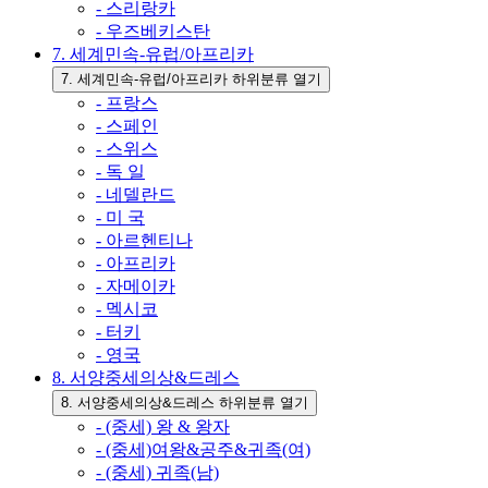
- 스리랑카
- 우즈베키스탄
7. 세계민속-유럽/아프리카
7. 세계민속-유럽/아프리카 하위분류 열기
- 프랑스
- 스페인
- 스위스
- 독 일
- 네델란드
- 미 국
- 아르헨티나
- 아프리카
- 자메이카
- 멕시코
- 터키
- 영국
8. 서양중세의상&드레스
8. 서양중세의상&드레스 하위분류 열기
- (중세) 왕 & 왕자
- (중세)여왕&공주&귀족(여)
- (중세) 귀족(남)