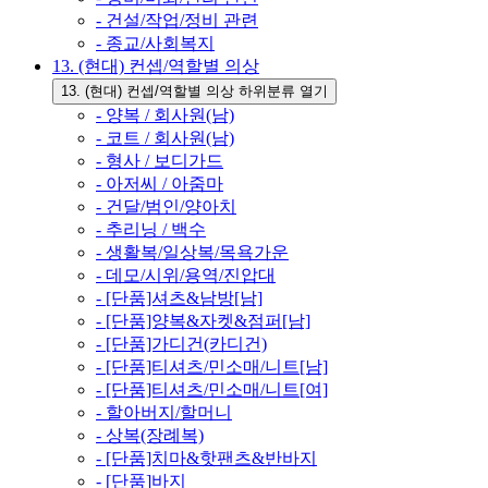
- 건설/작업/정비 관련
- 종교/사회복지
13. (현대) 컨셉/역할별 의상
13. (현대) 컨셉/역할별 의상 하위분류 열기
- 양복 / 회사원(남)
- 코트 / 회사원(남)
- 형사 / 보디가드
- 아저씨 / 아줌마
- 건달/범인/양아치
- 추리닝 / 백수
- 생활복/일상복/목욕가운
- 데모/시위/용역/진압대
- [단품]셔츠&남방[남]
- [단품]양복&자켓&점퍼[남]
- [단품]가디건(카디건)
- [단품]티셔츠/민소매/니트[남]
- [단품]티셔츠/민소매/니트[여]
- 할아버지/할머니
- 상복(장례복)
- [단품]치마&핫팬츠&반바지
- [단품]바지