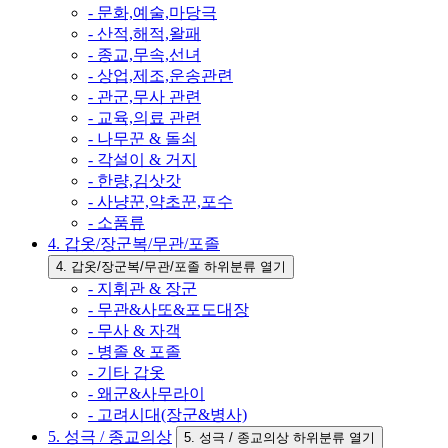
- 문화,예술,마당극
- 산적,해적,왈패
- 종교,무속,선녀
- 상업,제조,운송관련
- 관군,무사 관련
- 교육,의료 관련
- 나무꾼 & 돌쇠
- 각설이 & 거지
- 한량,김삿갓
- 사냥꾼,약초꾼,포수
- 소품류
4. 갑옷/장군복/무관/포졸
4. 갑옷/장군복/무관/포졸 하위분류 열기
- 지휘관 & 장군
- 무관&사또&포도대장
- 무사 & 자객
- 병졸 & 포졸
- 기타 갑옷
- 왜군&사무라이
- 고려시대(장군&병사)
5. 성극 / 종교의상
5. 성극 / 종교의상 하위분류 열기