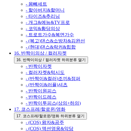
- 몸빼세트
- 할아버지&할머니
- 타이즈&추리닝
- 개그&예능&TV프로
- 코믹&황당의상
- 트로트가수&복면가수
- (복고)댄스&소방차&김완선
- (현대)댄스&락커&힙합
16. 반짝이의상 / 컬러자켓
16. 반짝이의상 / 컬러자켓 하위분류 열기
- 반짝이자켓
- 컬러자켓&턱시도
- (반짝이&컬러)조끼&점퍼
- (반짝이&러플)셔츠
- 반짝이원피스
- 반짝이드레스
- 반짝이투피스(상의+하의)
17. 코스프레/할로윈/영화
17. 코스프레/할로윈/영화 하위분류 열기
- (COS) 왕자&공주
- (COS) 액션영웅&악당