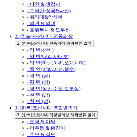
- 나인 & 생각시
- 수라간(상궁&나인)
- 취타대&악사복
- 의관 & 의녀
- 호위무사 & 도부장
2. (한복)조선시대 전통의상
2. (한복)조선시대 전통의상 하위분류 열기
- 양 반(선비)
- 양 반(대감,사대부)
- 양 반(마님,아씨,쓰개치마)
- 중 인(이방,아전,행수)
- 평 민 (남)
- 평 민 (여)
- 평 민(상인,주모,보부상)
- 천 민 (남)
- 천 민 (여)
3. (한복)조선시대 역할별의상
3. (한복)조선시대 역할별의상 하위분류 열기
- 도령 & 아씨
- 어우동 & 황진이
- 주모 & 식모