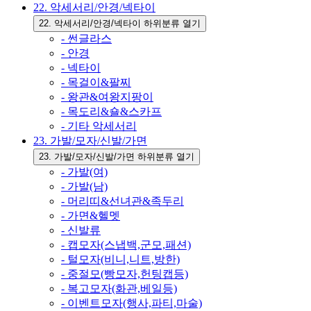
22. 악세서리/안경/넥타이
22. 악세서리/안경/넥타이 하위분류 열기
- 썬글라스
- 안경
- 넥타이
- 목걸이&팔찌
- 왕관&여왕지팡이
- 목도리&숄&스카프
- 기타 악세서리
23. 가발/모자/신발/가면
23. 가발/모자/신발/가면 하위분류 열기
- 가발(여)
- 가발(남)
- 머리띠&선녀관&족두리
- 가면&헬멧
- 신발류
- 캡모자(스냅백,군모,패션)
- 털모자(비니,니트,방한)
- 중절모(빵모자,헌팅캡등)
- 복고모자(화관,베일등)
- 이벤트모자(행사,파티,마술)