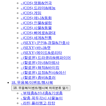
- (COS) 영화&연극
- (COS) 드라마&예능
- (COS) 게임
- (COS) 애니&동화
- (COS) 인물&셀럽
- (COS) 사물&동물
- (COS) 삐에로&광대
- (COS) 세계&전통
- (SEXY) 군인&,경찰&간호사
- (SEXY) 바니&캣
- (SEXY) 메이드&로리타
- (할로윈) 드라큐라&뱀파이어
- (할로윈) 마녀&마법사
- (할로윈) 해적&바이킹
- (할로윈) 요정&천사&여신
- (할로윈) 좀비&호러
18. 무용복/이벤트/행사복
18. 무용복/이벤트/행사복 하위분류 열기
- 부채춤&선녀춤&기생춤
- 탈춤,꼭두각시,사물놀이
- 라틴,플라멩고,캉캉