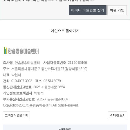
아이디 비밀번호 찾기
회원 가입
메인으로 돌아가기
회사명
한솜방송미술센터
사업자 등록번호
211-10-05166
주소
서울특별시 동대문구 왕산로43가길 27 (청량리동 42-10)
대표
박현석
전화
010-4097-3002
팩스
02-514-8979
통신판매업신고번호
2026-서울동대문-0654
개인정보 보호책임자
박현석
부가통신사업신고번호
2026-서울동대문-0654
Copyright © 2001 한솜방송미술센터. All Rights Reserved.
고객센터 연결하기
PC버전 보기
상단으로