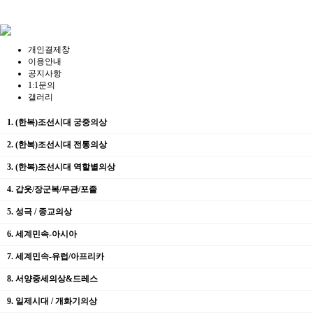
개인결제창
이용안내
공지사항
1:1문의
갤러리
1. (한복)조선시대 궁중의상
2. (한복)조선시대 전통의상
3. (한복)조선시대 역할별의상
4. 갑옷/장군복/무관/포졸
5. 성극 / 종교의상
6. 세계민속-아시아
7. 세계민속-유럽/아프리카
8. 서양중세의상&드레스
9. 일제시대 / 개화기의상