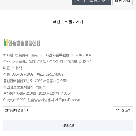
아이디 비밀번호 찾기
회원 가입
메인으로 돌아가기
회사명
한솜방송미술센터
사업자 등록번호
211-10-05166
주소
서울특별시 동대문구 왕산로43가길 27 (청량리동 42-10)
대표
박현석
전화
010-4097-3002
팩스
02-514-8979
통신판매업신고번호
2026-서울동대문-0654
개인정보 보호책임자
박현석
부가통신사업신고번호
2026-서울동대문-0654
Copyright © 2001 한솜방송미술센터. All Rights Reserved.
고객센터 연결하기
PC버전 보기
상단으로