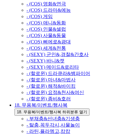
- (COS) 영화&연극
- (COS) 드라마&예능
- (COS) 게임
- (COS) 애니&동화
- (COS) 인물&셀럽
- (COS) 사물&동물
- (COS) 삐에로&광대
- (COS) 세계&전통
- (SEXY) 군인&,경찰&간호사
- (SEXY) 바니&캣
- (SEXY) 메이드&로리타
- (할로윈) 드라큐라&뱀파이어
- (할로윈) 마녀&마법사
- (할로윈) 해적&바이킹
- (할로윈) 요정&천사&여신
- (할로윈) 좀비&호러
18. 무용복/이벤트/행사복
18. 무용복/이벤트/행사복 하위분류 열기
- 부채춤&선녀춤&기생춤
- 탈춤,꼭두각시,사물놀이
- 라틴,플라멩고,캉캉