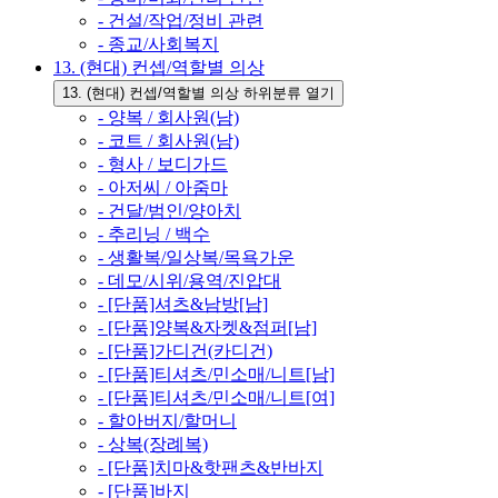
- 건설/작업/정비 관련
- 종교/사회복지
13. (현대) 컨셉/역할별 의상
13. (현대) 컨셉/역할별 의상 하위분류 열기
- 양복 / 회사원(남)
- 코트 / 회사원(남)
- 형사 / 보디가드
- 아저씨 / 아줌마
- 건달/범인/양아치
- 추리닝 / 백수
- 생활복/일상복/목욕가운
- 데모/시위/용역/진압대
- [단품]셔츠&남방[남]
- [단품]양복&자켓&점퍼[남]
- [단품]가디건(카디건)
- [단품]티셔츠/민소매/니트[남]
- [단품]티셔츠/민소매/니트[여]
- 할아버지/할머니
- 상복(장례복)
- [단품]치마&핫팬츠&반바지
- [단품]바지