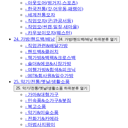
- 아웃도어(벙거지,스포츠)
- 한국전통(갓,어우동,패랭이)
- 세계전통모자
- 직업모자(군/관공서등)
- 작업모(썬캡,밀짚,새마을)
- 카우보이모자(웨스턴)
24. 가방/핸드백/배낭
24. 가방/핸드백/배낭 하위분류 열기
- 직업관련&배달가방
- 핸드백&클러치
- 책가방&백팩&크로스백
- 숄더&에코&시장가방
- 여행가방&힙색&피크닉
- 007&회사원&일수가방
25. 악기/전통/옛날/생활소품
25. 악기/전통/옛날/생활소품 하위분류 열기
- 가마&대형가구
- 민속품&소가구&봇짐
- 복고소품
- 악기&미술소품
- 전화기&카메라
- 마법사지팡이