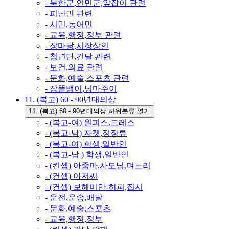
- 북한군,인민군,앞잡이 관련
- 피난민 관련
- 시민,농어민
- 교육,행정,정부 관련
- 장마당,시장상인
- 청년단,건달 관련
- 보건,의료 관련
- 문화,예술,스포츠 관련
- 장똘뱅이,넝마주이
11. (복고) 60 - 90년대의상
11. (복고) 60 - 90년대의상 하위분류 열기
- (복고-여) 원피스,드레스
- (복고-남) 자켓,정장류
- (복고-여) 학생,일반인
- (복고-남 ) 학생,일반인
- (컨셉) 아줌마,사모님,며느리
- (컨셉) 아저씨
- (컨셉) 보헤미안-히피,집시
- 운전,운송,배달
- 문화,예술,스포츠
- 교육,행정,정부