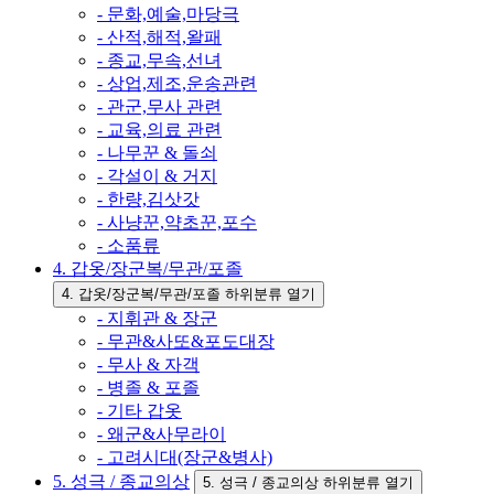
- 문화,예술,마당극
- 산적,해적,왈패
- 종교,무속,선녀
- 상업,제조,운송관련
- 관군,무사 관련
- 교육,의료 관련
- 나무꾼 & 돌쇠
- 각설이 & 거지
- 한량,김삿갓
- 사냥꾼,약초꾼,포수
- 소품류
4. 갑옷/장군복/무관/포졸
4. 갑옷/장군복/무관/포졸 하위분류 열기
- 지휘관 & 장군
- 무관&사또&포도대장
- 무사 & 자객
- 병졸 & 포졸
- 기타 갑옷
- 왜군&사무라이
- 고려시대(장군&병사)
5. 성극 / 종교의상
5. 성극 / 종교의상 하위분류 열기