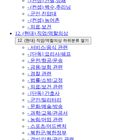
- (컨셉) 건달,깡패
- (컨셉) 백수,추리닝
- 군인,진압대
- (컨셉) 농어촌
- 의료,보건
12. (현대) 직업/역할의상
12. (현대) 직업/역할의상 하위분류 열기
- 서비스/음식 관련
- [단독] 요리사/쉐프
- 운전/항공/운송
- 금융/보험 관련
- 경찰 관련
- 법률/소방/교정
- 의료/보건 관련
- [단독] 간호사
- 군인/밀리터리
- 문화/예술/방송
- 과학/교육/관공서
- 농림/어업 관련
- 스포츠/어드벤처
- 북한군/북한정부
- 경비/미화/관리 관련