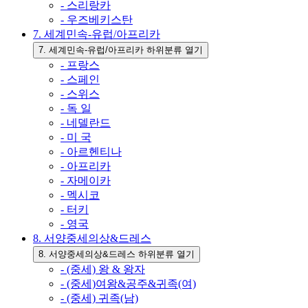
- 스리랑카
- 우즈베키스탄
7. 세계민속-유럽/아프리카
7. 세계민속-유럽/아프리카 하위분류 열기
- 프랑스
- 스페인
- 스위스
- 독 일
- 네델란드
- 미 국
- 아르헨티나
- 아프리카
- 자메이카
- 멕시코
- 터키
- 영국
8. 서양중세의상&드레스
8. 서양중세의상&드레스 하위분류 열기
- (중세) 왕 & 왕자
- (중세)여왕&공주&귀족(여)
- (중세) 귀족(남)