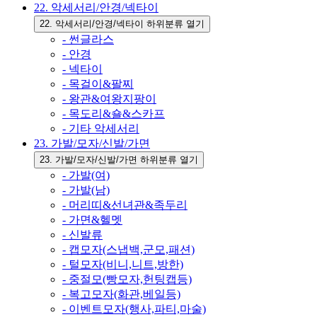
22. 악세서리/안경/넥타이
22. 악세서리/안경/넥타이 하위분류 열기
- 썬글라스
- 안경
- 넥타이
- 목걸이&팔찌
- 왕관&여왕지팡이
- 목도리&숄&스카프
- 기타 악세서리
23. 가발/모자/신발/가면
23. 가발/모자/신발/가면 하위분류 열기
- 가발(여)
- 가발(남)
- 머리띠&선녀관&족두리
- 가면&헬멧
- 신발류
- 캡모자(스냅백,군모,패션)
- 털모자(비니,니트,방한)
- 중절모(빵모자,헌팅캡등)
- 복고모자(화관,베일등)
- 이벤트모자(행사,파티,마술)