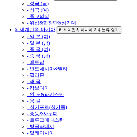
- 성극 (남)
- 성극 (여)
- 종교의상
- 워십&합창단&성가대
6. 세계민속-아시아
6. 세계민속-아시아 하위분류 열기
- 일 본 (여)
- 일 본 (남)
- 중 국 (여)
- 중 국 (남)
- 베트남
- 인도네시아&발리
- 필리핀
- 태 국
- 캄보디아
- 인 도&파키스탄
- 몽 골
- 싱가포르(싱가폴)
- 중동&사우디
- 트루크메니스탄
- 방글라데시
- 말레이시아