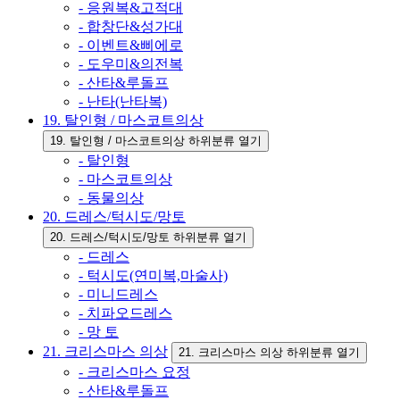
- 응원복&고적대
- 합창단&성가대
- 이벤트&삐에로
- 도우미&의전복
- 산타&루돌프
- 난타(난타복)
19. 탈인형 / 마스코트의상
19. 탈인형 / 마스코트의상 하위분류 열기
- 탈인형
- 마스코트의상
- 동물의상
20. 드레스/턱시도/망토
20. 드레스/턱시도/망토 하위분류 열기
- 드레스
- 턱시도(연미복,마술사)
- 미니드레스
- 치파오드레스
- 망 토
21. 크리스마스 의상
21. 크리스마스 의상 하위분류 열기
- 크리스마스 요정
- 산타&루돌프