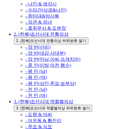
- 나인 & 생각시
- 수라간(상궁&나인)
- 취타대&악사복
- 의관 & 의녀
- 호위무사 & 도부장
2. (한복)조선시대 전통의상
2. (한복)조선시대 전통의상 하위분류 열기
- 양 반(선비)
- 양 반(대감,사대부)
- 양 반(마님,아씨,쓰개치마)
- 중 인(이방,아전,행수)
- 평 민 (남)
- 평 민 (여)
- 평 민(상인,주모,보부상)
- 천 민 (남)
- 천 민 (여)
3. (한복)조선시대 역할별의상
3. (한복)조선시대 역할별의상 하위분류 열기
- 도령 & 아씨
- 어우동 & 황진이
- 주모 & 식모