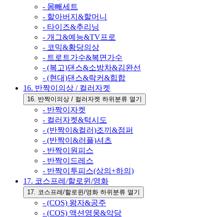
- 몸빼세트
- 할아버지&할머니
- 타이즈&추리닝
- 개그&예능&TV프로
- 코믹&황당의상
- 트로트가수&복면가수
- (복고)댄스&소방차&김완선
- (현대)댄스&락커&힙합
16. 반짝이의상 / 컬러자켓
16. 반짝이의상 / 컬러자켓 하위분류 열기
- 반짝이자켓
- 컬러자켓&턱시도
- (반짝이&컬러)조끼&점퍼
- (반짝이&러플)셔츠
- 반짝이원피스
- 반짝이드레스
- 반짝이투피스(상의+하의)
17. 코스프레/할로윈/영화
17. 코스프레/할로윈/영화 하위분류 열기
- (COS) 왕자&공주
- (COS) 액션영웅&악당