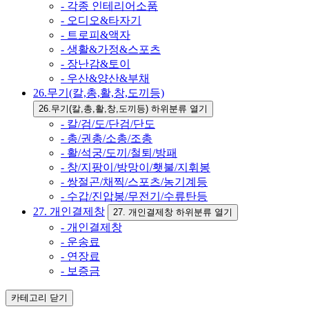
- 각종 인테리어소품
- 오디오&타자기
- 트로피&액자
- 생활&가정&스포츠
- 장난감&토이
- 우산&양산&부채
26.무기(칼,총,활,창,도끼등)
26.무기(칼,총,활,창,도끼등) 하위분류 열기
- 칼/검/도/단검/단도
- 총/권총/소총/조총
- 활/석궁/도끼/철퇴/방패
- 창/지팡이/방망이/횃불/지휘봉
- 쌍절곤/채찍/스포츠/농기계등
- 수갑/진압봉/무전기/수류탄등
27. 개인결제창
27. 개인결제창 하위분류 열기
- 개인결제창
- 운송료
- 연장료
- 보증금
카테고리
닫기