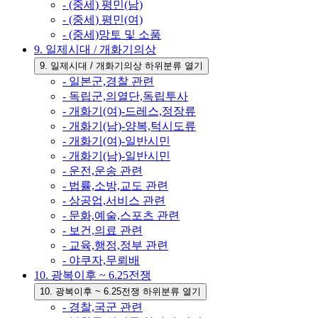
- (중세) 평민(남)
- (중세) 평민(여)
- (중세)망토 및 소품
9. 일제시대 / 개화기의상
9. 일제시대 / 개화기의상 하위분류 열기
- 일본군,경찰 관련
- 독립군,의열단,독립투사
- 개화기(여)-드레스,정장류
- 개화기(남)-양복,턱시도류
- 개화기(여)-일반시민
- 개화기(남)-일반시민
- 운전,운송 관련
- 법률,소방,교도 관련
- 상공업,서비스 관련
- 문화,예술,스포츠 관련
- 보건,의료 관련
- 교육,행정,정부 관련
- 야쿠자,무뢰배
10. 광복이후 ~ 6.25전쟁
10. 광복이후 ~ 6.25전쟁 하위분류 열기
- 경찰,국군 관련