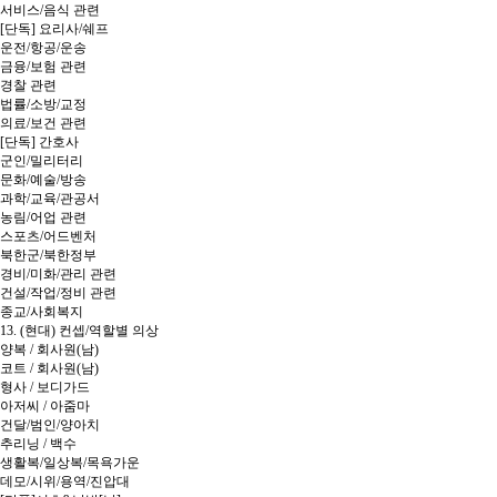
서비스/음식 관련
[단독] 요리사/쉐프
운전/항공/운송
금융/보험 관련
경찰 관련
법률/소방/교정
의료/보건 관련
[단독] 간호사
군인/밀리터리
문화/예술/방송
과학/교육/관공서
농림/어업 관련
스포츠/어드벤처
북한군/북한정부
경비/미화/관리 관련
건설/작업/정비 관련
종교/사회복지
13. (현대) 컨셉/역할별 의상
양복 / 회사원(남)
코트 / 회사원(남)
형사 / 보디가드
아저씨 / 아줌마
건달/범인/양아치
추리닝 / 백수
생활복/일상복/목욕가운
데모/시위/용역/진압대