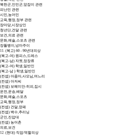
북한군,인민군,앞잡이 관련
피난민 관련
시민,농어민
교육,행정,정부 관련
장마당,시장상인
청년단,건달 관련
보건,의료 관련
문화,예술,스포츠 관련
장똘뱅이,넝마주이
11. (복고) 60 - 90년대의상
(복고-여) 원피스,드레스
(복고-남) 자켓,정장류
(복고-여) 학생,일반인
(복고-남 ) 학생,일반인
(컨셉) 아줌마,사모님,며느리
(컨셉) 아저씨
(컨셉) 보헤미안-히피,집시
운전,운송,배달
문화,예술,스포츠
교육,행정,정부
(컨셉) 건달,깡패
(컨셉) 백수,추리닝
군인,진압대
(컨셉) 농어촌
의료,보건
12. (현대) 직업/역할의상