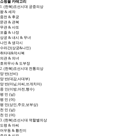
쇼핑몰 카테고리
1. (한복)조선시대 궁중의상
왕 & 세자
중전 & 후궁
문관 & 관복
무관 & 사또
포졸 & 나장
상궁 & 내시 & 무녀
나인 & 생각시
수라간(상궁&나인)
취타대&악사복
의관 & 의녀
호위무사 & 도부장
2. (한복)조선시대 전통의상
양 반(선비)
양 반(대감,사대부)
양 반(마님,아씨,쓰개치마)
중 인(이방,아전,행수)
평 민 (남)
평 민 (여)
평 민(상인,주모,보부상)
천 민 (남)
천 민 (여)
3. (한복)조선시대 역할별의상
도령 & 아씨
어우동 & 황진이
주모 & 식모