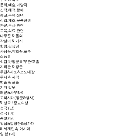
문화,예술,마당극
산적,해적,왈패
종교,무속,선녀
상업,제조,운송관련
관군,무사 관련
교육,의료 관련
나무꾼 & 돌쇠
각설이 & 거지
한량,김삿갓
사냥꾼,약초꾼,포수
소품류
4. 갑옷/장군복/무관/포졸
지휘관 & 장군
무관&사또&포도대장
무사 & 자객
병졸 & 포졸
기타 갑옷
왜군&사무라이
고려시대(장군&병사)
5. 성극 / 종교의상
성극 (남)
성극 (여)
종교의상
워십&합창단&성가대
6. 세계민속-아시아
일 본 (여)