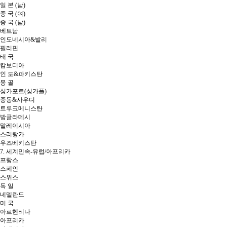
일 본 (남)
중 국 (여)
중 국 (남)
베트남
인도네시아&발리
필리핀
태 국
캄보디아
인 도&파키스탄
몽 골
싱가포르(싱가폴)
중동&사우디
트루크메니스탄
방글라데시
말레이시아
스리랑카
우즈베키스탄
7. 세계민속-유럽/아프리카
프랑스
스페인
스위스
독 일
네델란드
미 국
아르헨티나
아프리카