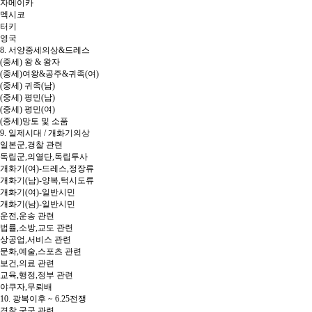
자메이카
멕시코
터키
영국
8. 서양중세의상&드레스
(중세) 왕 & 왕자
(중세)여왕&공주&귀족(여)
(중세) 귀족(남)
(중세) 평민(남)
(중세) 평민(여)
(중세)망토 및 소품
9. 일제시대 / 개화기의상
일본군,경찰 관련
독립군,의열단,독립투사
개화기(여)-드레스,정장류
개화기(남)-양복,턱시도류
개화기(여)-일반시민
개화기(남)-일반시민
운전,운송 관련
법률,소방,교도 관련
상공업,서비스 관련
문화,예술,스포츠 관련
보건,의료 관련
교육,행정,정부 관련
야쿠자,무뢰배
10. 광복이후 ~ 6.25전쟁
경찰,국군 관련