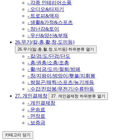
- 각종 인테리어소품
- 오디오&타자기
- 트로피&액자
- 생활&가정&스포츠
- 장난감&토이
- 우산&양산&부채
26.무기(칼,총,활,창,도끼등)
26.무기(칼,총,활,창,도끼등) 하위분류 열기
- 칼/검/도/단검/단도
- 총/권총/소총/조총
- 활/석궁/도끼/철퇴/방패
- 창/지팡이/방망이/횃불/지휘봉
- 쌍절곤/채찍/스포츠/농기계등
- 수갑/진압봉/무전기/수류탄등
27. 개인결제창
27. 개인결제창 하위분류 열기
- 개인결제창
- 운송료
- 연장료
- 보증금
카테고리
닫기