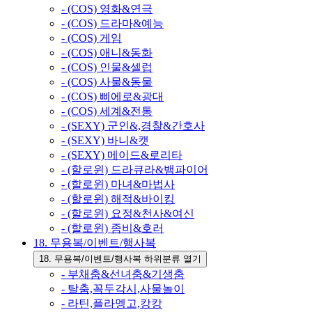
- (COS) 영화&연극
- (COS) 드라마&예능
- (COS) 게임
- (COS) 애니&동화
- (COS) 인물&셀럽
- (COS) 사물&동물
- (COS) 삐에로&광대
- (COS) 세계&전통
- (SEXY) 군인&,경찰&간호사
- (SEXY) 바니&캣
- (SEXY) 메이드&로리타
- (할로윈) 드라큐라&뱀파이어
- (할로윈) 마녀&마법사
- (할로윈) 해적&바이킹
- (할로윈) 요정&천사&여신
- (할로윈) 좀비&호러
18. 무용복/이벤트/행사복
18. 무용복/이벤트/행사복 하위분류 열기
- 부채춤&선녀춤&기생춤
- 탈춤,꼭두각시,사물놀이
- 라틴,플라멩고,캉캉