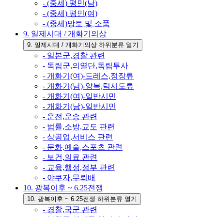
- (중세) 평민(남)
- (중세) 평민(여)
- (중세)망토 및 소품
9. 일제시대 / 개화기의상
9. 일제시대 / 개화기의상 하위분류 열기
- 일본군,경찰 관련
- 독립군,의열단,독립투사
- 개화기(여)-드레스,정장류
- 개화기(남)-양복,턱시도류
- 개화기(여)-일반시민
- 개화기(남)-일반시민
- 운전,운송 관련
- 법률,소방,교도 관련
- 상공업,서비스 관련
- 문화,예술,스포츠 관련
- 보건,의료 관련
- 교육,행정,정부 관련
- 야쿠자,무뢰배
10. 광복이후 ~ 6.25전쟁
10. 광복이후 ~ 6.25전쟁 하위분류 열기
- 경찰,국군 관련