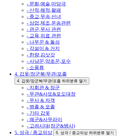
- 문화,예술,마당극
- 산적,해적,왈패
- 종교,무속,선녀
- 상업,제조,운송관련
- 관군,무사 관련
- 교육,의료 관련
- 나무꾼 & 돌쇠
- 각설이 & 거지
- 한량,김삿갓
- 사냥꾼,약초꾼,포수
- 소품류
4. 갑옷/장군복/무관/포졸
4. 갑옷/장군복/무관/포졸 하위분류 열기
- 지휘관 & 장군
- 무관&사또&포도대장
- 무사 & 자객
- 병졸 & 포졸
- 기타 갑옷
- 왜군&사무라이
- 고려시대(장군&병사)
5. 성극 / 종교의상
5. 성극 / 종교의상 하위분류 열기