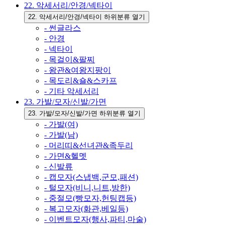
22. 악세서리/안경/넥타이
22. 악세서리/안경/넥타이 하위분류 열기
- 썬글라스
- 안경
- 넥타이
- 목걸이&팔찌
- 왕관&여왕지팡이
- 목도리&숄&스카프
- 기타 악세서리
23. 가발/모자/신발/가면
23. 가발/모자/신발/가면 하위분류 열기
- 가발(여)
- 가발(남)
- 머리띠&선녀관&족두리
- 가면&헬멧
- 신발류
- 캡모자(스냅백,군모,패션)
- 털모자(비니,니트,방한)
- 중절모(빵모자,헌팅캡등)
- 복고모자(화관,베일등)
- 이벤트모자(행사,파티,마술)