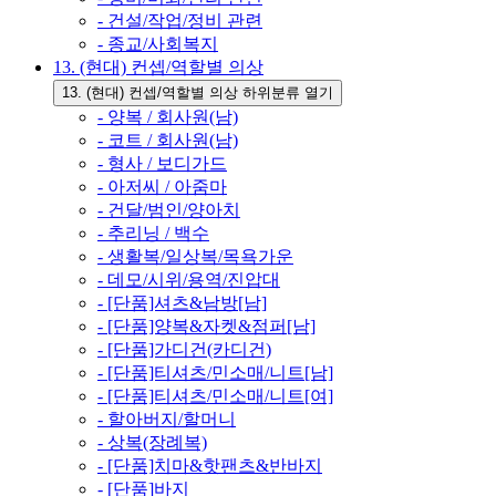
- 건설/작업/정비 관련
- 종교/사회복지
13. (현대) 컨셉/역할별 의상
13. (현대) 컨셉/역할별 의상 하위분류 열기
- 양복 / 회사원(남)
- 코트 / 회사원(남)
- 형사 / 보디가드
- 아저씨 / 아줌마
- 건달/범인/양아치
- 추리닝 / 백수
- 생활복/일상복/목욕가운
- 데모/시위/용역/진압대
- [단품]셔츠&남방[남]
- [단품]양복&자켓&점퍼[남]
- [단품]가디건(카디건)
- [단품]티셔츠/민소매/니트[남]
- [단품]티셔츠/민소매/니트[여]
- 할아버지/할머니
- 상복(장례복)
- [단품]치마&핫팬츠&반바지
- [단품]바지