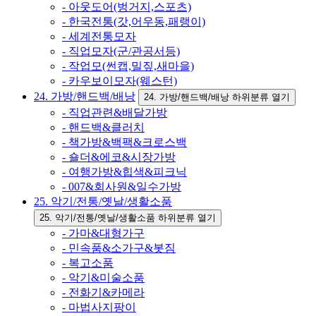
- 아웃도어(벙거지,스포츠)
- 한국전통(갓,어우동,패랭이)
- 세계전통모자
- 직업모자(군/관공서등)
- 작업모(썬캡,밀짚,새마을)
- 카우보이모자(웨스턴)
24. 가방/핸드백/배낭
24. 가방/핸드백/배낭 하위분류 열기
- 직업관련&배달가방
- 핸드백&클러치
- 책가방&백팩&크로스백
- 숄더&에코&시장가방
- 여행가방&힙색&피크닉
- 007&회사원&일수가방
25. 악기/전통/옛날/생활소품
25. 악기/전통/옛날/생활소품 하위분류 열기
- 가마&대형가구
- 민속품&소가구&봇짐
- 복고소품
- 악기&미술소품
- 전화기&카메라
- 마법사지팡이