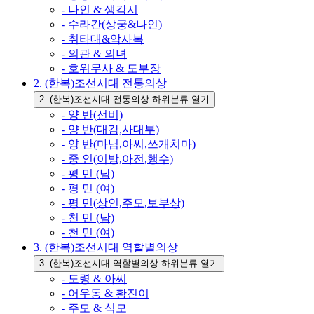
- 나인 & 생각시
- 수라간(상궁&나인)
- 취타대&악사복
- 의관 & 의녀
- 호위무사 & 도부장
2. (한복)조선시대 전통의상
2. (한복)조선시대 전통의상 하위분류 열기
- 양 반(선비)
- 양 반(대감,사대부)
- 양 반(마님,아씨,쓰개치마)
- 중 인(이방,아전,행수)
- 평 민 (남)
- 평 민 (여)
- 평 민(상인,주모,보부상)
- 천 민 (남)
- 천 민 (여)
3. (한복)조선시대 역할별의상
3. (한복)조선시대 역할별의상 하위분류 열기
- 도령 & 아씨
- 어우동 & 황진이
- 주모 & 식모