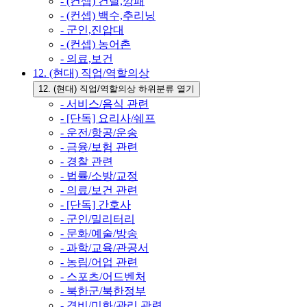
- (컨셉) 건달,깡패
- (컨셉) 백수,추리닝
- 군인,진압대
- (컨셉) 농어촌
- 의료,보건
12. (현대) 직업/역할의상
12. (현대) 직업/역할의상 하위분류 열기
- 서비스/음식 관련
- [단독] 요리사/쉐프
- 운전/항공/운송
- 금융/보험 관련
- 경찰 관련
- 법률/소방/교정
- 의료/보건 관련
- [단독] 간호사
- 군인/밀리터리
- 문화/예술/방송
- 과학/교육/관공서
- 농림/어업 관련
- 스포츠/어드벤처
- 북한군/북한정부
- 경비/미화/관리 관련