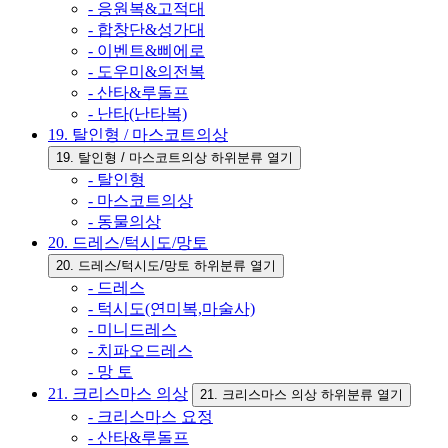
- 응원복&고적대
- 합창단&성가대
- 이벤트&삐에로
- 도우미&의전복
- 산타&루돌프
- 난타(난타복)
19. 탈인형 / 마스코트의상
19. 탈인형 / 마스코트의상 하위분류 열기
- 탈인형
- 마스코트의상
- 동물의상
20. 드레스/턱시도/망토
20. 드레스/턱시도/망토 하위분류 열기
- 드레스
- 턱시도(연미복,마술사)
- 미니드레스
- 치파오드레스
- 망 토
21. 크리스마스 의상
21. 크리스마스 의상 하위분류 열기
- 크리스마스 요정
- 산타&루돌프