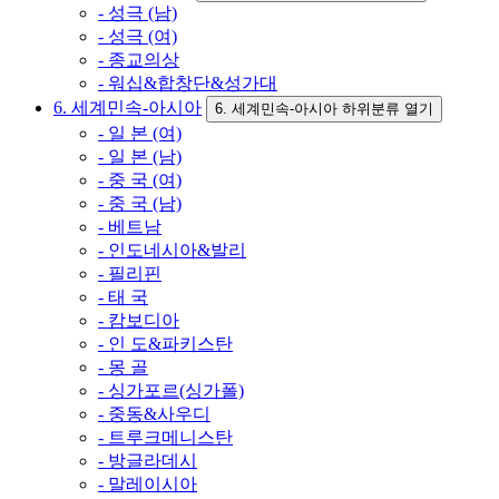
- 성극 (남)
- 성극 (여)
- 종교의상
- 워십&합창단&성가대
6. 세계민속-아시아
6. 세계민속-아시아 하위분류 열기
- 일 본 (여)
- 일 본 (남)
- 중 국 (여)
- 중 국 (남)
- 베트남
- 인도네시아&발리
- 필리핀
- 태 국
- 캄보디아
- 인 도&파키스탄
- 몽 골
- 싱가포르(싱가폴)
- 중동&사우디
- 트루크메니스탄
- 방글라데시
- 말레이시아