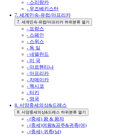
- 스리랑카
- 우즈베키스탄
7. 세계민속-유럽/아프리카
7. 세계민속-유럽/아프리카 하위분류 열기
- 프랑스
- 스페인
- 스위스
- 독 일
- 네델란드
- 미 국
- 아르헨티나
- 아프리카
- 자메이카
- 멕시코
- 터키
- 영국
8. 서양중세의상&드레스
8. 서양중세의상&드레스 하위분류 열기
- (중세) 왕 & 왕자
- (중세)여왕&공주&귀족(여)
- (중세) 귀족(남)