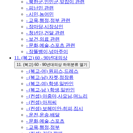
- 북한군,인민군,앞잡이 관련
- 피난민 관련
- 시민,농어민
- 교육,행정,정부 관련
- 장마당,시장상인
- 청년단,건달 관련
- 보건,의료 관련
- 문화,예술,스포츠 관련
- 장똘뱅이,넝마주이
11. (복고) 60 - 90년대의상
11. (복고) 60 - 90년대의상 하위분류 열기
- (복고-여) 원피스,드레스
- (복고-남) 자켓,정장류
- (복고-여) 학생,일반인
- (복고-남 ) 학생,일반인
- (컨셉) 아줌마,사모님,며느리
- (컨셉) 아저씨
- (컨셉) 보헤미안-히피,집시
- 운전,운송,배달
- 문화,예술,스포츠
- 교육,행정,정부