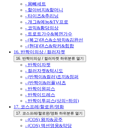
- 몸빼세트
- 할아버지&할머니
- 타이즈&추리닝
- 개그&예능&TV프로
- 코믹&황당의상
- 트로트가수&복면가수
- (복고)댄스&소방차&김완선
- (현대)댄스&락커&힙합
16. 반짝이의상 / 컬러자켓
16. 반짝이의상 / 컬러자켓 하위분류 열기
- 반짝이자켓
- 컬러자켓&턱시도
- (반짝이&컬러)조끼&점퍼
- (반짝이&러플)셔츠
- 반짝이원피스
- 반짝이드레스
- 반짝이투피스(상의+하의)
17. 코스프레/할로윈/영화
17. 코스프레/할로윈/영화 하위분류 열기
- (COS) 왕자&공주
- (COS) 액션영웅&악당