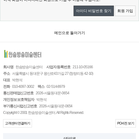
아이디 비밀번호 찾기
회원 가입
메인으로 돌아가기
회사명
한솜방송미술센터
사업자 등록번호
211-10-05166
주소
서울특별시 동대문구 왕산로43가길 27 (청량리동 42-10)
대표
박현석
전화
010-4097-3002
팩스
02-514-8979
통신판매업신고번호
2026-서울동대문-0654
개인정보 보호책임자
박현석
부가통신사업신고번호
2026-서울동대문-0654
Copyright © 2001 한솜방송미술센터. All Rights Reserved.
고객센터 연결하기
PC버전 보기
상단으로