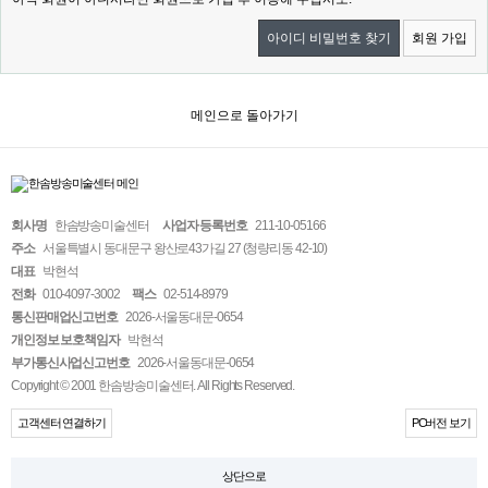
아이디 비밀번호 찾기
회원 가입
메인으로 돌아가기
회사명
한솜방송미술센터
사업자 등록번호
211-10-05166
주소
서울특별시 동대문구 왕산로43가길 27 (청량리동 42-10)
대표
박현석
전화
010-4097-3002
팩스
02-514-8979
통신판매업신고번호
2026-서울동대문-0654
개인정보 보호책임자
박현석
부가통신사업신고번호
2026-서울동대문-0654
Copyright © 2001 한솜방송미술센터. All Rights Reserved.
고객센터 연결하기
PC버전 보기
상단으로