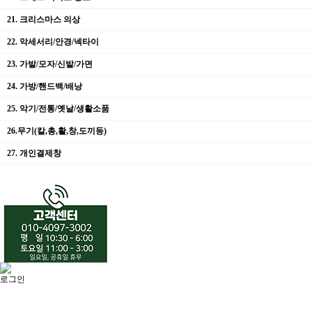
21. 크리스마스 의상
22. 악세서리/안경/넥타이
23. 가발/모자/신발/가면
24. 가방/핸드백/배낭
25. 악기/전통/옛날/생활소품
26.무기(칼,총,활,창,도끼등)
27. 개인결제창
로그인