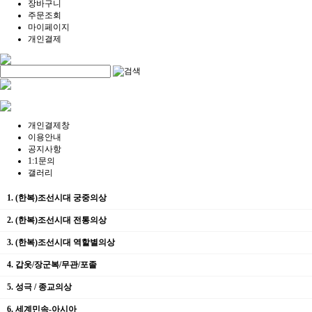
장바구니
주문조회
마이페이지
개인결제
개인결제창
이용안내
공지사항
1:1문의
갤러리
1. (한복)조선시대 궁중의상
2. (한복)조선시대 전통의상
3. (한복)조선시대 역할별의상
4. 갑옷/장군복/무관/포졸
5. 성극 / 종교의상
6. 세계민속-아시아