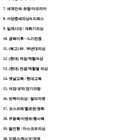
7. 세계민속-유럽/아프리카
8. 서양중세의상&드레스
9. 일제시대 / 개화기의상
10. 광복이후 ~ 6.25전쟁
11. (복고) 60 - 90년대의상
12. (현대) 직업/역할의상
13. (현대) 컨셉/역할별 의상
14. 옛날교복 / 현대교복
15. 여장/코믹/장기자랑
16. 반짝이의상 / 컬러자켓
17. 코스프레/할로윈/영화
18. 무용복/이벤트/행사복
19. 탈인형 / 마스코트의상
20. 드레스/턱시도/망토