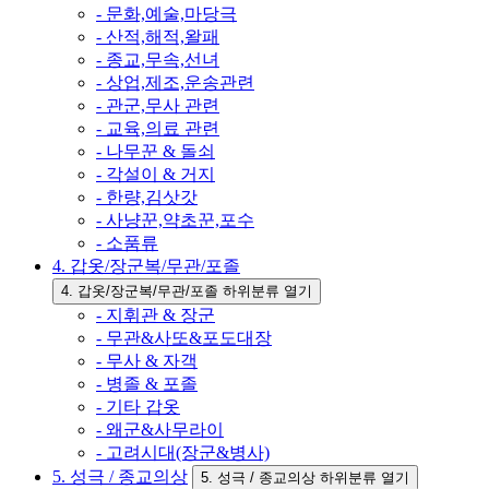
- 문화,예술,마당극
- 산적,해적,왈패
- 종교,무속,선녀
- 상업,제조,운송관련
- 관군,무사 관련
- 교육,의료 관련
- 나무꾼 & 돌쇠
- 각설이 & 거지
- 한량,김삿갓
- 사냥꾼,약초꾼,포수
- 소품류
4. 갑옷/장군복/무관/포졸
4. 갑옷/장군복/무관/포졸 하위분류 열기
- 지휘관 & 장군
- 무관&사또&포도대장
- 무사 & 자객
- 병졸 & 포졸
- 기타 갑옷
- 왜군&사무라이
- 고려시대(장군&병사)
5. 성극 / 종교의상
5. 성극 / 종교의상 하위분류 열기