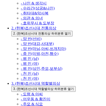
- 나인 & 생각시
- 수라간(상궁&나인)
- 취타대&악사복
- 의관 & 의녀
- 호위무사 & 도부장
2. (한복)조선시대 전통의상
2. (한복)조선시대 전통의상 하위분류 열기
- 양 반(선비)
- 양 반(대감,사대부)
- 양 반(마님,아씨,쓰개치마)
- 중 인(이방,아전,행수)
- 평 민 (남)
- 평 민 (여)
- 평 민(상인,주모,보부상)
- 천 민 (남)
- 천 민 (여)
3. (한복)조선시대 역할별의상
3. (한복)조선시대 역할별의상 하위분류 열기
- 도령 & 아씨
- 어우동 & 황진이
- 주모 & 식모