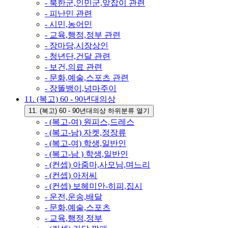
- 북한군,인민군,앞잡이 관련
- 피난민 관련
- 시민,농어민
- 교육,행정,정부 관련
- 장마당,시장상인
- 청년단,건달 관련
- 보건,의료 관련
- 문화,예술,스포츠 관련
- 장똘뱅이,넝마주이
11. (복고) 60 - 90년대의상
11. (복고) 60 - 90년대의상 하위분류 열기
- (복고-여) 원피스,드레스
- (복고-남) 자켓,정장류
- (복고-여) 학생,일반인
- (복고-남 ) 학생,일반인
- (컨셉) 아줌마,사모님,며느리
- (컨셉) 아저씨
- (컨셉) 보헤미안-히피,집시
- 운전,운송,배달
- 문화,예술,스포츠
- 교육,행정,정부