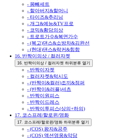
- 몸빼세트
- 할아버지&할머니
- 타이즈&추리닝
- 개그&예능&TV프로
- 코믹&황당의상
- 트로트가수&복면가수
- (복고)댄스&소방차&김완선
- (현대)댄스&락커&힙합
16. 반짝이의상 / 컬러자켓
16. 반짝이의상 / 컬러자켓 하위분류 열기
- 반짝이자켓
- 컬러자켓&턱시도
- (반짝이&컬러)조끼&점퍼
- (반짝이&러플)셔츠
- 반짝이원피스
- 반짝이드레스
- 반짝이투피스(상의+하의)
17. 코스프레/할로윈/영화
17. 코스프레/할로윈/영화 하위분류 열기
- (COS) 왕자&공주
- (COS) 액션영웅&악당