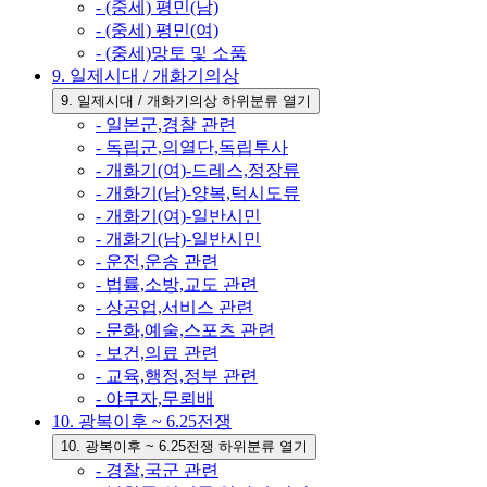
- (중세) 평민(남)
- (중세) 평민(여)
- (중세)망토 및 소품
9. 일제시대 / 개화기의상
9. 일제시대 / 개화기의상 하위분류 열기
- 일본군,경찰 관련
- 독립군,의열단,독립투사
- 개화기(여)-드레스,정장류
- 개화기(남)-양복,턱시도류
- 개화기(여)-일반시민
- 개화기(남)-일반시민
- 운전,운송 관련
- 법률,소방,교도 관련
- 상공업,서비스 관련
- 문화,예술,스포츠 관련
- 보건,의료 관련
- 교육,행정,정부 관련
- 야쿠자,무뢰배
10. 광복이후 ~ 6.25전쟁
10. 광복이후 ~ 6.25전쟁 하위분류 열기
- 경찰,국군 관련