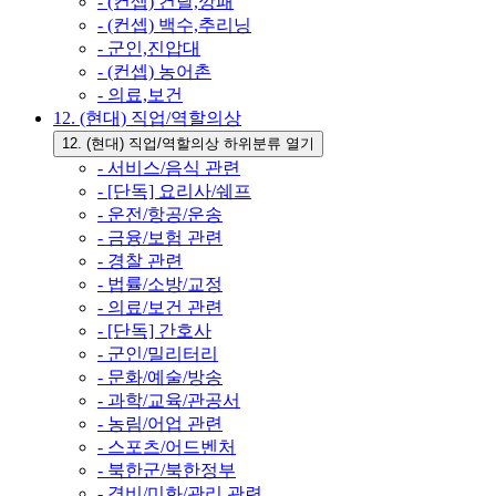
- (컨셉) 건달,깡패
- (컨셉) 백수,추리닝
- 군인,진압대
- (컨셉) 농어촌
- 의료,보건
12. (현대) 직업/역할의상
12. (현대) 직업/역할의상 하위분류 열기
- 서비스/음식 관련
- [단독] 요리사/쉐프
- 운전/항공/운송
- 금융/보험 관련
- 경찰 관련
- 법률/소방/교정
- 의료/보건 관련
- [단독] 간호사
- 군인/밀리터리
- 문화/예술/방송
- 과학/교육/관공서
- 농림/어업 관련
- 스포츠/어드벤처
- 북한군/북한정부
- 경비/미화/관리 관련