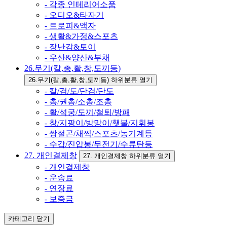
- 각종 인테리어소품
- 오디오&타자기
- 트로피&액자
- 생활&가정&스포츠
- 장난감&토이
- 우산&양산&부채
26.무기(칼,총,활,창,도끼등)
26.무기(칼,총,활,창,도끼등) 하위분류 열기
- 칼/검/도/단검/단도
- 총/권총/소총/조총
- 활/석궁/도끼/철퇴/방패
- 창/지팡이/방망이/횃불/지휘봉
- 쌍절곤/채찍/스포츠/농기계등
- 수갑/진압봉/무전기/수류탄등
27. 개인결제창
27. 개인결제창 하위분류 열기
- 개인결제창
- 운송료
- 연장료
- 보증금
카테고리
닫기