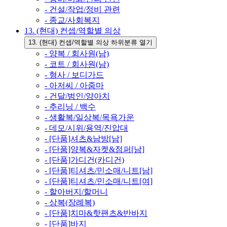
- 건설/작업/정비 관련
- 종교/사회복지
13. (현대) 컨셉/역할별 의상
13. (현대) 컨셉/역할별 의상 하위분류 열기
- 양복 / 회사원(남)
- 코트 / 회사원(남)
- 형사 / 보디가드
- 아저씨 / 아줌마
- 건달/범인/양아치
- 추리닝 / 백수
- 생활복/일상복/목욕가운
- 데모/시위/용역/진압대
- [단품]셔츠&남방[남]
- [단품]양복&자켓&점퍼[남]
- [단품]가디건(카디건)
- [단품]티셔츠/민소매/니트[남]
- [단품]티셔츠/민소매/니트[여]
- 할아버지/할머니
- 상복(장례복)
- [단품]치마&핫팬츠&반바지
- [단품]바지