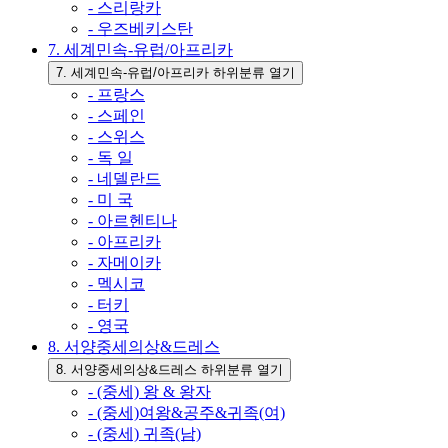
- 스리랑카
- 우즈베키스탄
7. 세계민속-유럽/아프리카
7. 세계민속-유럽/아프리카 하위분류 열기
- 프랑스
- 스페인
- 스위스
- 독 일
- 네델란드
- 미 국
- 아르헨티나
- 아프리카
- 자메이카
- 멕시코
- 터키
- 영국
8. 서양중세의상&드레스
8. 서양중세의상&드레스 하위분류 열기
- (중세) 왕 & 왕자
- (중세)여왕&공주&귀족(여)
- (중세) 귀족(남)