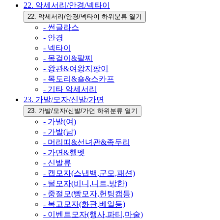
22. 악세서리/안경/넥타이
22. 악세서리/안경/넥타이 하위분류 열기
- 썬글라스
- 안경
- 넥타이
- 목걸이&팔찌
- 왕관&여왕지팡이
- 목도리&숄&스카프
- 기타 악세서리
23. 가발/모자/신발/가면
23. 가발/모자/신발/가면 하위분류 열기
- 가발(여)
- 가발(남)
- 머리띠&선녀관&족두리
- 가면&헬멧
- 신발류
- 캡모자(스냅백,군모,패션)
- 털모자(비니,니트,방한)
- 중절모(빵모자,헌팅캡등)
- 복고모자(화관,베일등)
- 이벤트모자(행사,파티,마술)