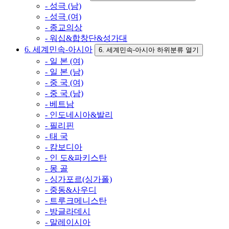
- 성극 (남)
- 성극 (여)
- 종교의상
- 워십&합창단&성가대
6. 세계민속-아시아
6. 세계민속-아시아 하위분류 열기
- 일 본 (여)
- 일 본 (남)
- 중 국 (여)
- 중 국 (남)
- 베트남
- 인도네시아&발리
- 필리핀
- 태 국
- 캄보디아
- 인 도&파키스탄
- 몽 골
- 싱가포르(싱가폴)
- 중동&사우디
- 트루크메니스탄
- 방글라데시
- 말레이시아