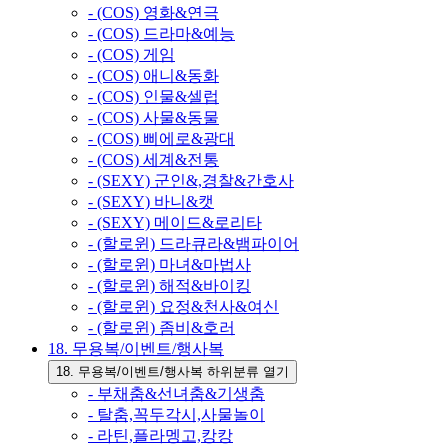
- (COS) 영화&연극
- (COS) 드라마&예능
- (COS) 게임
- (COS) 애니&동화
- (COS) 인물&셀럽
- (COS) 사물&동물
- (COS) 삐에로&광대
- (COS) 세계&전통
- (SEXY) 군인&,경찰&간호사
- (SEXY) 바니&캣
- (SEXY) 메이드&로리타
- (할로윈) 드라큐라&뱀파이어
- (할로윈) 마녀&마법사
- (할로윈) 해적&바이킹
- (할로윈) 요정&천사&여신
- (할로윈) 좀비&호러
18. 무용복/이벤트/행사복
18. 무용복/이벤트/행사복 하위분류 열기
- 부채춤&선녀춤&기생춤
- 탈춤,꼭두각시,사물놀이
- 라틴,플라멩고,캉캉