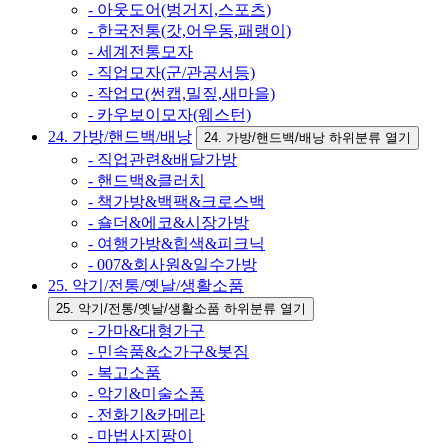
- 아웃도어(벙거지,스포츠)
- 한국전통(갓,어우동,패랭이)
- 세계전통모자
- 직업모자(군/관공서등)
- 작업모(썬캡,밀짚,새마을)
- 카우보이모자(웨스턴)
24. 가방/핸드백/배낭
24. 가방/핸드백/배낭 하위분류 열기
- 직업관련&배달가방
- 핸드백&클러치
- 책가방&백팩&크로스백
- 숄더&에코&시장가방
- 여행가방&힙색&피크닉
- 007&회사원&일수가방
25. 악기/전통/옛날/생활소품
25. 악기/전통/옛날/생활소품 하위분류 열기
- 가마&대형가구
- 민속품&소가구&봇짐
- 복고소품
- 악기&미술소품
- 전화기&카메라
- 마법사지팡이