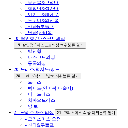
- 응원복&고적대
- 합창단&성가대
- 이벤트&삐에로
- 도우미&의전복
- 산타&루돌프
- 난타(난타복)
19. 탈인형 / 마스코트의상
19. 탈인형 / 마스코트의상 하위분류 열기
- 탈인형
- 마스코트의상
- 동물의상
20. 드레스/턱시도/망토
20. 드레스/턱시도/망토 하위분류 열기
- 드레스
- 턱시도(연미복,마술사)
- 미니드레스
- 치파오드레스
- 망 토
21. 크리스마스 의상
21. 크리스마스 의상 하위분류 열기
- 크리스마스 요정
- 산타&루돌프