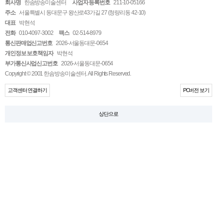
회사명
한솜방송미술센터
사업자 등록번호
211-10-05166
주소
서울특별시 동대문구 왕산로43가길 27 (청량리동 42-10)
대표
박현석
전화
010-4097-3002
팩스
02-514-8979
통신판매업신고번호
2026-서울동대문-0654
개인정보 보호책임자
박현석
부가통신사업신고번호
2026-서울동대문-0654
Copyright © 2001 한솜방송미술센터. All Rights Reserved.
고객센터 연결하기
PC버전 보기
상단으로