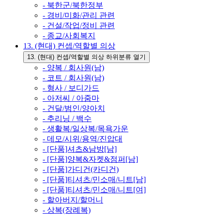
- 북한군/북한정부
- 경비/미화/관리 관련
- 건설/작업/정비 관련
- 종교/사회복지
13. (현대) 컨셉/역할별 의상
13. (현대) 컨셉/역할별 의상 하위분류 열기
- 양복 / 회사원(남)
- 코트 / 회사원(남)
- 형사 / 보디가드
- 아저씨 / 아줌마
- 건달/범인/양아치
- 추리닝 / 백수
- 생활복/일상복/목욕가운
- 데모/시위/용역/진압대
- [단품]셔츠&남방[남]
- [단품]양복&자켓&점퍼[남]
- [단품]가디건(카디건)
- [단품]티셔츠/민소매/니트[남]
- [단품]티셔츠/민소매/니트[여]
- 할아버지/할머니
- 상복(장례복)