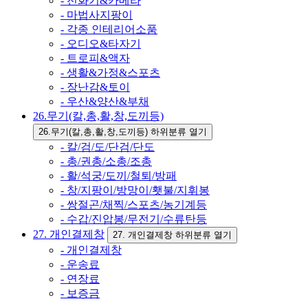
- 전화기&카메라
- 마법사지팡이
- 각종 인테리어소품
- 오디오&타자기
- 트로피&액자
- 생활&가정&스포츠
- 장난감&토이
- 우산&양산&부채
26.무기(칼,총,활,창,도끼등)
26.무기(칼,총,활,창,도끼등) 하위분류 열기
- 칼/검/도/단검/단도
- 총/권총/소총/조총
- 활/석궁/도끼/철퇴/방패
- 창/지팡이/방망이/횃불/지휘봉
- 쌍절곤/채찍/스포츠/농기계등
- 수갑/진압봉/무전기/수류탄등
27. 개인결제창
27. 개인결제창 하위분류 열기
- 개인결제창
- 운송료
- 연장료
- 보증금