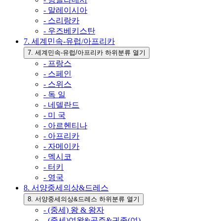
- 말레이시아
- 스리랑카
- 우즈베키스탄
7. 세계민속-유럽/아프리카
7. 세계민속-유럽/아프리카 하위분류 열기
- 프랑스
- 스페인
- 스위스
- 독 일
- 네델란드
- 미 국
- 아르헨티나
- 아프리카
- 자메이카
- 멕시코
- 터키
- 영국
8. 서양중세의상&드레스
8. 서양중세의상&드레스 하위분류 열기
- (중세) 왕 & 왕자
- (중세)여왕&공주&귀족(여)