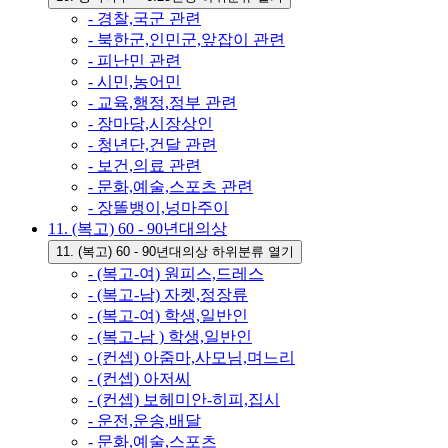
- 경찰,국군 관련
- 북한군,인민군,앞잡이 관련
- 피난민 관련
- 시민,농어민
- 교육,행정,정부 관련
- 장마당,시장상인
- 청년단,건달 관련
- 보건,의료 관련
- 문화,예술,스포츠 관련
- 장똘뱅이,넝마주이
11. (복고) 60 - 90년대의상
11. (복고) 60 - 90년대의상 하위분류 열기
- (복고-여) 원피스,드레스
- (복고-남) 자켓,정장류
- (복고-여) 학생,일반인
- (복고-남 ) 학생,일반인
- (컨셉) 아줌마,사모님,며느리
- (컨셉) 아저씨
- (컨셉) 보헤미안-히피,집시
- 운전,운송,배달
- 문화,예술,스포츠