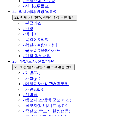
- 크리스마스 요정
- 산타&루돌프
22. 악세서리/안경/넥타이
22. 악세서리/안경/넥타이 하위분류 열기
- 썬글라스
- 안경
- 넥타이
- 목걸이&팔찌
- 왕관&여왕지팡이
- 목도리&숄&스카프
- 기타 악세서리
23. 가발/모자/신발/가면
23. 가발/모자/신발/가면 하위분류 열기
- 가발(여)
- 가발(남)
- 머리띠&선녀관&족두리
- 가면&헬멧
- 신발류
- 캡모자(스냅백,군모,패션)
- 털모자(비니,니트,방한)
- 중절모(빵모자,헌팅캡등)