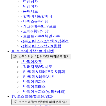
- 여장남자
- 남장여자
- 몸빼세트
- 할아버지&할머니
- 타이즈&추리닝
- 개그&예능&TV프로
- 코믹&황당의상
- 트로트가수&복면가수
- (복고)댄스&소방차&김완선
- (현대)댄스&락커&힙합
16. 반짝이의상 / 컬러자켓
16. 반짝이의상 / 컬러자켓 하위분류 열기
- 반짝이자켓
- 컬러자켓&턱시도
- (반짝이&컬러)조끼&점퍼
- (반짝이&러플)셔츠
- 반짝이원피스
- 반짝이드레스
- 반짝이투피스(상의+하의)
17. 코스프레/할로윈/영화
17. 코스프레/할로윈/영화 하위분류 열기