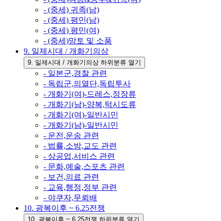
- (중세) 귀족(남)
- (중세) 평민(남)
- (중세) 평민(여)
- (중세)망토 및 소품
9. 일제시대 / 개화기의상
9. 일제시대 / 개화기의상 하위분류 열기
- 일본군,경찰 관련
- 독립군,의열단,독립투사
- 개화기(여)-드레스,정장류
- 개화기(남)-양복,턱시도류
- 개화기(여)-일반시민
- 개화기(남)-일반시민
- 운전,운송 관련
- 법률,소방,교도 관련
- 상공업,서비스 관련
- 문화,예술,스포츠 관련
- 보건,의료 관련
- 교육,행정,정부 관련
- 야쿠자,무뢰배
10. 광복이후 ~ 6.25전쟁
10. 광복이후 ~ 6.25전쟁 하위분류 열기