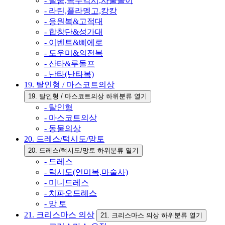
- 탈춤,꼭두각시,사물놀이
- 라틴,플라멩고,캉캉
- 응원복&고적대
- 합창단&성가대
- 이벤트&삐에로
- 도우미&의전복
- 산타&루돌프
- 난타(난타복)
19. 탈인형 / 마스코트의상
19. 탈인형 / 마스코트의상 하위분류 열기
- 탈인형
- 마스코트의상
- 동물의상
20. 드레스/턱시도/망토
20. 드레스/턱시도/망토 하위분류 열기
- 드레스
- 턱시도(연미복,마술사)
- 미니드레스
- 치파오드레스
- 망 토
21. 크리스마스 의상
21. 크리스마스 의상 하위분류 열기