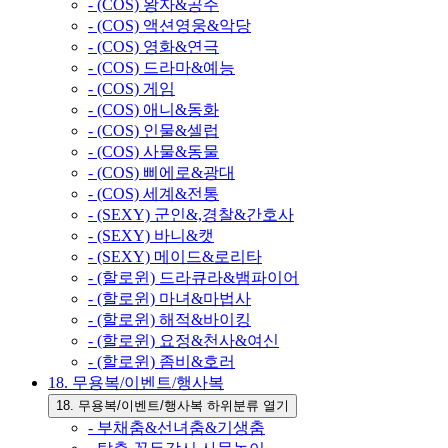
- (COS) 왕자&공주
- (COS) 액션영웅&악당
- (COS) 영화&연극
- (COS) 드라마&예능
- (COS) 게임
- (COS) 애니&동화
- (COS) 인물&셀럽
- (COS) 사물&동물
- (COS) 삐에로&광대
- (COS) 세계&전통
- (SEXY) 군인&,경찰&간호사
- (SEXY) 바니&캣
- (SEXY) 메이드&로리타
- (할로윈) 드라큐라&뱀파이어
- (할로윈) 마녀&마법사
- (할로윈) 해적&바이킹
- (할로윈) 요정&천사&여신
- (할로윈) 좀비&호러
18. 무용복/이벤트/행사복
18. 무용복/이벤트/행사복 하위분류 열기
- 부채춤&선녀춤&기생춤