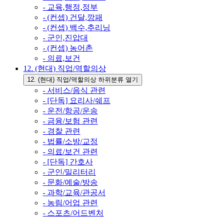
- 교육,행정,정부
- (컨셉) 건달,깡패
- (컨셉) 백수,추리닝
- 군인,진압대
- (컨셉) 농어촌
- 의료,보건
12. (현대) 직업/역할의상
12. (현대) 직업/역할의상 하위분류 열기
- 서비스/음식 관련
- [단독] 요리사/쉐프
- 운전/항공/운송
- 금융/보험 관련
- 경찰 관련
- 법률/소방/교정
- 의료/보건 관련
- [단독] 간호사
- 군인/밀리터리
- 문화/예술/방송
- 과학/교육/관공서
- 농림/어업 관련
- 스포츠/어드벤처