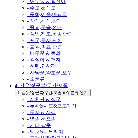
- 어우동 & 황진이
- 주모 & 식모
- 문화,예술,마당극
- 산적,해적,왈패
- 종교,무속,선녀
- 상업,제조,운송관련
- 관군,무사 관련
- 교육,의료 관련
- 나무꾼 & 돌쇠
- 각설이 & 거지
- 한량,김삿갓
- 사냥꾼,약초꾼,포수
- 소품류
4. 갑옷/장군복/무관/포졸
4. 갑옷/장군복/무관/포졸 하위분류 열기
- 지휘관 & 장군
- 무관&사또&포도대장
- 무사 & 자객
- 병졸 & 포졸
- 기타 갑옷
- 왜군&사무라이