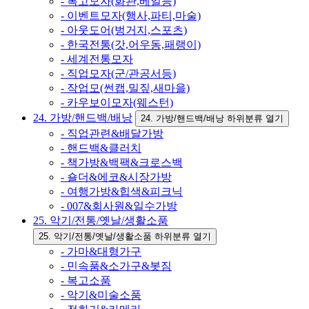
- 복고모자(화관,베일등)
- 이벤트모자(행사,파티,마술)
- 아웃도어(벙거지,스포츠)
- 한국전통(갓,어우동,패랭이)
- 세계전통모자
- 직업모자(군/관공서등)
- 작업모(썬캡,밀짚,새마을)
- 카우보이모자(웨스턴)
24. 가방/핸드백/배낭
24. 가방/핸드백/배낭 하위분류 열기
- 직업관련&배달가방
- 핸드백&클러치
- 책가방&백팩&크로스백
- 숄더&에코&시장가방
- 여행가방&힙색&피크닉
- 007&회사원&일수가방
25. 악기/전통/옛날/생활소품
25. 악기/전통/옛날/생활소품 하위분류 열기
- 가마&대형가구
- 민속품&소가구&봇짐
- 복고소품
- 악기&미술소품