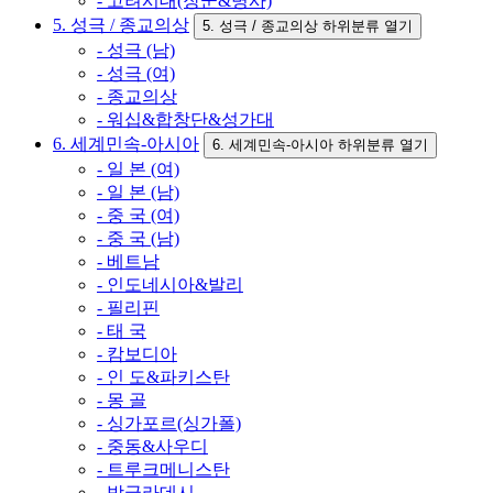
- 고려시대(장군&병사)
5. 성극 / 종교의상
5. 성극 / 종교의상 하위분류 열기
- 성극 (남)
- 성극 (여)
- 종교의상
- 워십&합창단&성가대
6. 세계민속-아시아
6. 세계민속-아시아 하위분류 열기
- 일 본 (여)
- 일 본 (남)
- 중 국 (여)
- 중 국 (남)
- 베트남
- 인도네시아&발리
- 필리핀
- 태 국
- 캄보디아
- 인 도&파키스탄
- 몽 골
- 싱가포르(싱가폴)
- 중동&사우디
- 트루크메니스탄
- 방글라데시