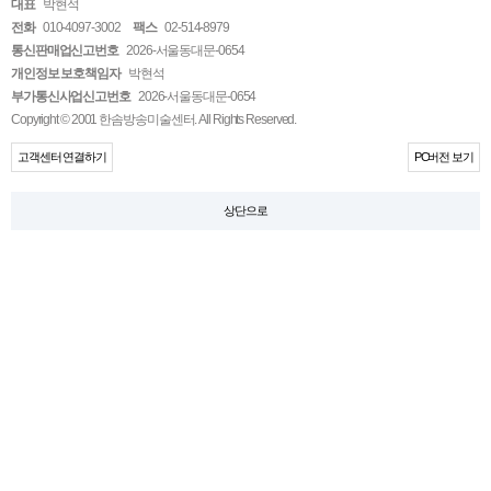
대표
박현석
전화
010-4097-3002
팩스
02-514-8979
통신판매업신고번호
2026-서울동대문-0654
개인정보 보호책임자
박현석
부가통신사업신고번호
2026-서울동대문-0654
Copyright © 2001 한솜방송미술센터. All Rights Reserved.
고객센터 연결하기
PC버전 보기
상단으로