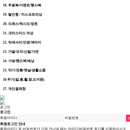
18. 무용복/이벤트/행사복
19. 탈인형 / 마스코트의상
20. 드레스/턱시도/망토
21. 크리스마스 의상
22. 악세서리/안경/넥타이
23. 가발/모자/신발/가면
24. 가방/핸드백/배낭
25. 악기/전통/옛날/생활소품
26.무기(칼,총,활,창,도끼등)
27. 개인결제창
로그인
로그인
회원아이디
비밀번호
회원로그인 안내
회원아이디 및 비밀번호가 기억 안나실 때는 아이디/비밀번호 찾기를 이용하십시오.