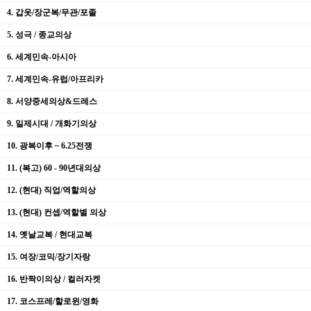
4. 갑옷/장군복/무관/포졸
5. 성극 / 종교의상
6. 세계민속-아시아
7. 세계민속-유럽/아프리카
8. 서양중세의상&드레스
9. 일제시대 / 개화기의상
10. 광복이후 ~ 6.25전쟁
11. (복고) 60 - 90년대의상
12. (현대) 직업/역할의상
13. (현대) 컨셉/역할별 의상
14. 옛날교복 / 현대교복
15. 여장/코믹/장기자랑
16. 반짝이의상 / 컬러자켓
17. 코스프레/할로윈/영화