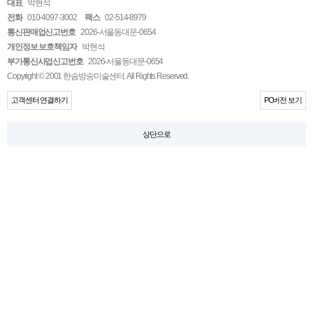
대표
박현석
전화
010-4097-3002
팩스
02-514-8979
통신판매업신고번호
2026-서울동대문-0654
개인정보 보호책임자
박현석
부가통신사업신고번호
2026-서울동대문-0654
Copyright © 2001 한솜방송미술센터. All Rights Reserved.
고객센터 연결하기
PC버전 보기
상단으로