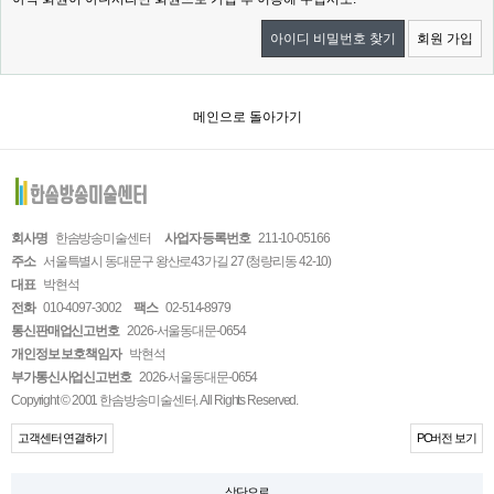
아이디 비밀번호 찾기
회원 가입
메인으로 돌아가기
회사명
한솜방송미술센터
사업자 등록번호
211-10-05166
주소
서울특별시 동대문구 왕산로43가길 27 (청량리동 42-10)
대표
박현석
전화
010-4097-3002
팩스
02-514-8979
통신판매업신고번호
2026-서울동대문-0654
개인정보 보호책임자
박현석
부가통신사업신고번호
2026-서울동대문-0654
Copyright © 2001 한솜방송미술센터. All Rights Reserved.
고객센터 연결하기
PC버전 보기
상단으로