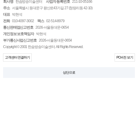
회사명
한솜방송미술센터
사업자 등록번호
211-10-05166
주소
서울특별시 동대문구 왕산로43가길 27 (청량리동 42-10)
대표
박현석
전화
010-4097-3002
팩스
02-514-8979
통신판매업신고번호
2026-서울동대문-0654
개인정보 보호책임자
박현석
부가통신사업신고번호
2026-서울동대문-0654
Copyright © 2001 한솜방송미술센터. All Rights Reserved.
고객센터 연결하기
PC버전 보기
상단으로