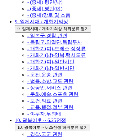
- (중세) 평민(남)
- (중세) 평민(여)
- (중세)망토 및 소품
9. 일제시대 / 개화기의상
9. 일제시대 / 개화기의상 하위분류 열기
- 일본군,경찰 관련
- 독립군,의열단,독립투사
- 개화기(여)-드레스,정장류
- 개화기(남)-양복,턱시도류
- 개화기(여)-일반시민
- 개화기(남)-일반시민
- 운전,운송 관련
- 법률,소방,교도 관련
- 상공업,서비스 관련
- 문화,예술,스포츠 관련
- 보건,의료 관련
- 교육,행정,정부 관련
- 야쿠자,무뢰배
10. 광복이후 ~ 6.25전쟁
10. 광복이후 ~ 6.25전쟁 하위분류 열기
- 경찰,국군 관련