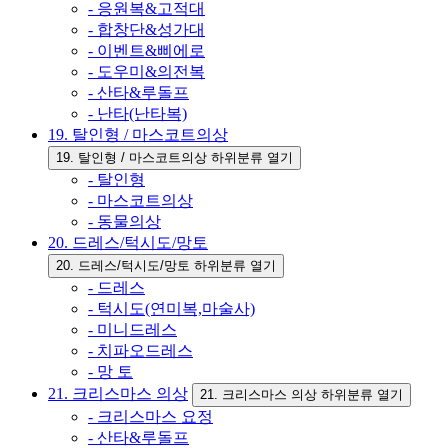
- 응원복&고적대
- 합창단&성가대
- 이벤트&삐에로
- 도우미&의전복
- 산타&루돌프
- 난타(난타복)
19. 탈인형 / 마스코트의상
19. 탈인형 / 마스코트의상 하위분류 열기
- 탈인형
- 마스코트의상
- 동물의상
20. 드레스/턱시도/망토
20. 드레스/턱시도/망토 하위분류 열기
- 드레스
- 턱시도(연미복,마술사)
- 미니드레스
- 치파오드레스
- 망 토
21. 크리스마스 의상
21. 크리스마스 의상 하위분류 열기
- 크리스마스 요정
- 산타&루돌프