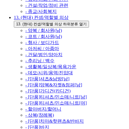
- 건설/작업/정비 관련
- 종교/사회복지
13. (현대) 컨셉/역할별 의상
13. (현대) 컨셉/역할별 의상 하위분류 열기
- 양복 / 회사원(남)
- 코트 / 회사원(남)
- 형사 / 보디가드
- 아저씨 / 아줌마
- 건달/범인/양아치
- 추리닝 / 백수
- 생활복/일상복/목욕가운
- 데모/시위/용역/진압대
- [단품]셔츠&남방[남]
- [단품]양복&자켓&점퍼[남]
- [단품]가디건(카디건)
- [단품]티셔츠/민소매/니트[남]
- [단품]티셔츠/민소매/니트[여]
- 할아버지/할머니
- 상복(장례복)
- [단품]치마&핫팬츠&반바지
- [단품]바지