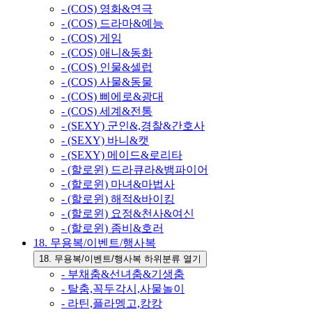
- (COS) 영화&연극
- (COS) 드라마&예능
- (COS) 게임
- (COS) 애니&동화
- (COS) 인물&셀럽
- (COS) 사물&동물
- (COS) 삐에로&광대
- (COS) 세계&전통
- (SEXY) 군인&,경찰&간호사
- (SEXY) 바니&캣
- (SEXY) 메이드&로리타
- (할로윈) 드라큐라&뱀파이어
- (할로윈) 마녀&마법사
- (할로윈) 해적&바이킹
- (할로윈) 요정&천사&여신
- (할로윈) 좀비&호러
18. 무용복/이벤트/행사복
18. 무용복/이벤트/행사복 하위분류 열기
- 부채춤&선녀춤&기생춤
- 탈춤,꼭두각시,사물놀이
- 라틴,플라멩고,캉캉