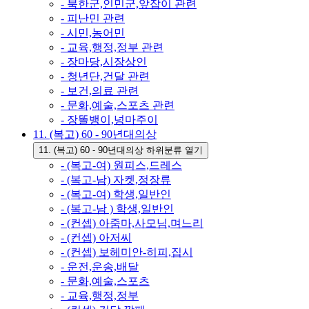
- 북한군,인민군,앞잡이 관련
- 피난민 관련
- 시민,농어민
- 교육,행정,정부 관련
- 장마당,시장상인
- 청년단,건달 관련
- 보건,의료 관련
- 문화,예술,스포츠 관련
- 장똘뱅이,넝마주이
11. (복고) 60 - 90년대의상
11. (복고) 60 - 90년대의상 하위분류 열기
- (복고-여) 원피스,드레스
- (복고-남) 자켓,정장류
- (복고-여) 학생,일반인
- (복고-남 ) 학생,일반인
- (컨셉) 아줌마,사모님,며느리
- (컨셉) 아저씨
- (컨셉) 보헤미안-히피,집시
- 운전,운송,배달
- 문화,예술,스포츠
- 교육,행정,정부