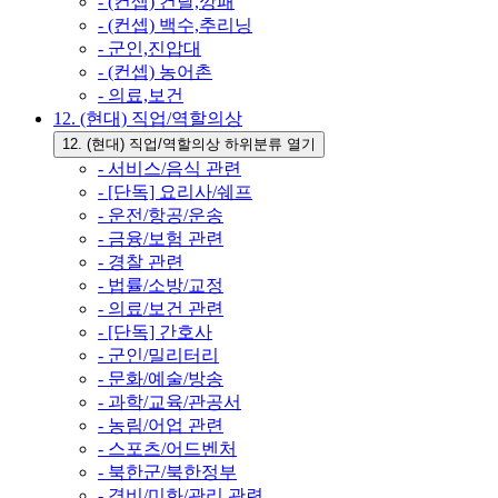
- (컨셉) 건달,깡패
- (컨셉) 백수,추리닝
- 군인,진압대
- (컨셉) 농어촌
- 의료,보건
12. (현대) 직업/역할의상
12. (현대) 직업/역할의상 하위분류 열기
- 서비스/음식 관련
- [단독] 요리사/쉐프
- 운전/항공/운송
- 금융/보험 관련
- 경찰 관련
- 법률/소방/교정
- 의료/보건 관련
- [단독] 간호사
- 군인/밀리터리
- 문화/예술/방송
- 과학/교육/관공서
- 농림/어업 관련
- 스포츠/어드벤처
- 북한군/북한정부
- 경비/미화/관리 관련