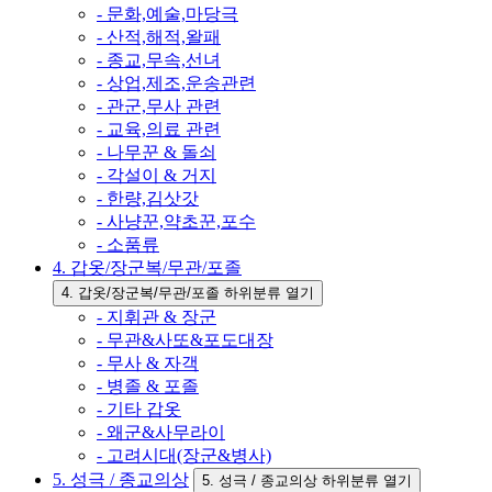
- 문화,예술,마당극
- 산적,해적,왈패
- 종교,무속,선녀
- 상업,제조,운송관련
- 관군,무사 관련
- 교육,의료 관련
- 나무꾼 & 돌쇠
- 각설이 & 거지
- 한량,김삿갓
- 사냥꾼,약초꾼,포수
- 소품류
4. 갑옷/장군복/무관/포졸
4. 갑옷/장군복/무관/포졸 하위분류 열기
- 지휘관 & 장군
- 무관&사또&포도대장
- 무사 & 자객
- 병졸 & 포졸
- 기타 갑옷
- 왜군&사무라이
- 고려시대(장군&병사)
5. 성극 / 종교의상
5. 성극 / 종교의상 하위분류 열기