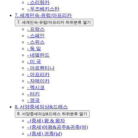
- 스리랑카
- 우즈베키스탄
7. 세계민속-유럽/아프리카
7. 세계민속-유럽/아프리카 하위분류 열기
- 프랑스
- 스페인
- 스위스
- 독 일
- 네델란드
- 미 국
- 아르헨티나
- 아프리카
- 자메이카
- 멕시코
- 터키
- 영국
8. 서양중세의상&드레스
8. 서양중세의상&드레스 하위분류 열기
- (중세) 왕 & 왕자
- (중세)여왕&공주&귀족(여)
- (중세) 귀족(남)