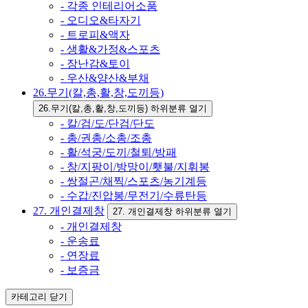
- 각종 인테리어소품
- 오디오&타자기
- 트로피&액자
- 생활&가정&스포츠
- 장난감&토이
- 우산&양산&부채
26.무기(칼,총,활,창,도끼등)
26.무기(칼,총,활,창,도끼등) 하위분류 열기
- 칼/검/도/단검/단도
- 총/권총/소총/조총
- 활/석궁/도끼/철퇴/방패
- 창/지팡이/방망이/횃불/지휘봉
- 쌍절곤/채찍/스포츠/농기계등
- 수갑/진압봉/무전기/수류탄등
27. 개인결제창
27. 개인결제창 하위분류 열기
- 개인결제창
- 운송료
- 연장료
- 보증금
카테고리
닫기