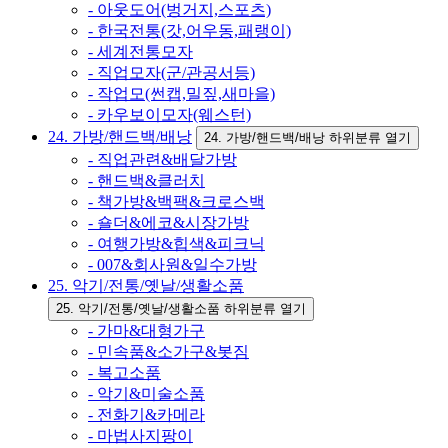
- 아웃도어(벙거지,스포츠)
- 한국전통(갓,어우동,패랭이)
- 세계전통모자
- 직업모자(군/관공서등)
- 작업모(썬캡,밀짚,새마을)
- 카우보이모자(웨스턴)
24. 가방/핸드백/배낭
24. 가방/핸드백/배낭 하위분류 열기
- 직업관련&배달가방
- 핸드백&클러치
- 책가방&백팩&크로스백
- 숄더&에코&시장가방
- 여행가방&힙색&피크닉
- 007&회사원&일수가방
25. 악기/전통/옛날/생활소품
25. 악기/전통/옛날/생활소품 하위분류 열기
- 가마&대형가구
- 민속품&소가구&봇짐
- 복고소품
- 악기&미술소품
- 전화기&카메라
- 마법사지팡이