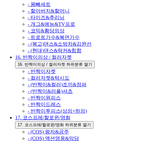
- 몸빼세트
- 할아버지&할머니
- 타이즈&추리닝
- 개그&예능&TV프로
- 코믹&황당의상
- 트로트가수&복면가수
- (복고)댄스&소방차&김완선
- (현대)댄스&락커&힙합
16. 반짝이의상 / 컬러자켓
16. 반짝이의상 / 컬러자켓 하위분류 열기
- 반짝이자켓
- 컬러자켓&턱시도
- (반짝이&컬러)조끼&점퍼
- (반짝이&러플)셔츠
- 반짝이원피스
- 반짝이드레스
- 반짝이투피스(상의+하의)
17. 코스프레/할로윈/영화
17. 코스프레/할로윈/영화 하위분류 열기
- (COS) 왕자&공주
- (COS) 액션영웅&악당