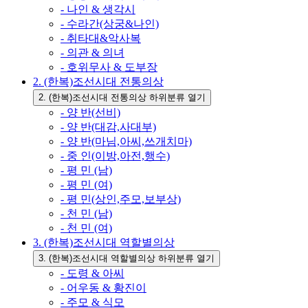
- 나인 & 생각시
- 수라간(상궁&나인)
- 취타대&악사복
- 의관 & 의녀
- 호위무사 & 도부장
2. (한복)조선시대 전통의상
2. (한복)조선시대 전통의상 하위분류 열기
- 양 반(선비)
- 양 반(대감,사대부)
- 양 반(마님,아씨,쓰개치마)
- 중 인(이방,아전,행수)
- 평 민 (남)
- 평 민 (여)
- 평 민(상인,주모,보부상)
- 천 민 (남)
- 천 민 (여)
3. (한복)조선시대 역할별의상
3. (한복)조선시대 역할별의상 하위분류 열기
- 도령 & 아씨
- 어우동 & 황진이
- 주모 & 식모