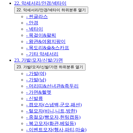
22. 악세서리/안경/넥타이
22. 악세서리/안경/넥타이 하위분류 열기
- 썬글라스
- 안경
- 넥타이
- 목걸이&팔찌
- 왕관&여왕지팡이
- 목도리&숄&스카프
- 기타 악세서리
23. 가발/모자/신발/가면
23. 가발/모자/신발/가면 하위분류 열기
- 가발(여)
- 가발(남)
- 머리띠&선녀관&족두리
- 가면&헬멧
- 신발류
- 캡모자(스냅백,군모,패션)
- 털모자(비니,니트,방한)
- 중절모(빵모자,헌팅캡등)
- 복고모자(화관,베일등)
- 이벤트모자(행사,파티,마술)