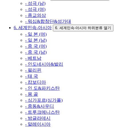
- 성극 (남)
- 성극 (여)
- 종교의상
- 워십&합창단&성가대
6. 세계민속-아시아
6. 세계민속-아시아 하위분류 열기
- 일 본 (여)
- 일 본 (남)
- 중 국 (여)
- 중 국 (남)
- 베트남
- 인도네시아&발리
- 필리핀
- 태 국
- 캄보디아
- 인 도&파키스탄
- 몽 골
- 싱가포르(싱가폴)
- 중동&사우디
- 트루크메니스탄
- 방글라데시
- 말레이시아