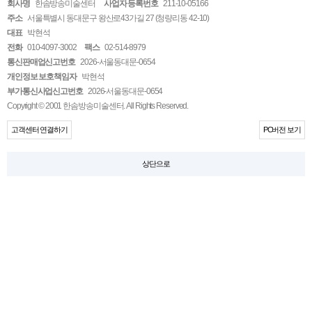
회사명
한솜방송미술센터
사업자 등록번호
211-10-05166
주소
서울특별시 동대문구 왕산로43가길 27 (청량리동 42-10)
대표
박현석
전화
010-4097-3002
팩스
02-514-8979
통신판매업신고번호
2026-서울동대문-0654
개인정보 보호책임자
박현석
부가통신사업신고번호
2026-서울동대문-0654
Copyright © 2001 한솜방송미술센터. All Rights Reserved.
고객센터 연결하기
PC버전 보기
상단으로