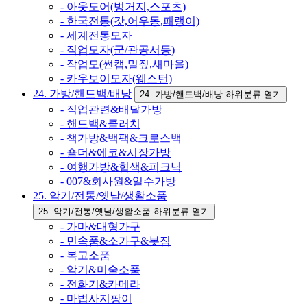
- 아웃도어(벙거지,스포츠)
- 한국전통(갓,어우동,패랭이)
- 세계전통모자
- 직업모자(군/관공서등)
- 작업모(썬캡,밀짚,새마을)
- 카우보이모자(웨스턴)
24. 가방/핸드백/배낭
24. 가방/핸드백/배낭 하위분류 열기
- 직업관련&배달가방
- 핸드백&클러치
- 책가방&백팩&크로스백
- 숄더&에코&시장가방
- 여행가방&힙색&피크닉
- 007&회사원&일수가방
25. 악기/전통/옛날/생활소품
25. 악기/전통/옛날/생활소품 하위분류 열기
- 가마&대형가구
- 민속품&소가구&봇짐
- 복고소품
- 악기&미술소품
- 전화기&카메라
- 마법사지팡이