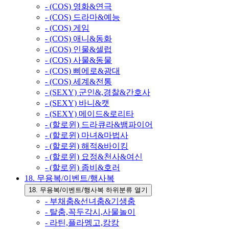
- (COS) 영화&연극
- (COS) 드라마&예능
- (COS) 게임
- (COS) 애니&동화
- (COS) 인물&셀럽
- (COS) 사물&동물
- (COS) 삐에로&광대
- (COS) 세계&전통
- (SEXY) 군인&,경찰&간호사
- (SEXY) 바니&캣
- (SEXY) 메이드&로리타
- (할로윈) 드라큐라&뱀파이어
- (할로윈) 마녀&마법사
- (할로윈) 해적&바이킹
- (할로윈) 요정&천사&여신
- (할로윈) 좀비&호러
18. 무용복/이벤트/행사복
18. 무용복/이벤트/행사복 하위분류 열기
- 부채춤&선녀춤&기생춤
- 탈춤,꼭두각시,사물놀이
- 라틴,플라멩고,캉캉