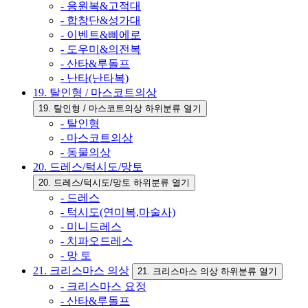
- 응원복&고적대
- 합창단&성가대
- 이벤트&삐에로
- 도우미&의전복
- 산타&루돌프
- 난타(난타복)
19. 탈인형 / 마스코트의상
19. 탈인형 / 마스코트의상 하위분류 열기
- 탈인형
- 마스코트의상
- 동물의상
20. 드레스/턱시도/망토
20. 드레스/턱시도/망토 하위분류 열기
- 드레스
- 턱시도(연미복,마술사)
- 미니드레스
- 치파오드레스
- 망 토
21. 크리스마스 의상
21. 크리스마스 의상 하위분류 열기
- 크리스마스 요정
- 산타&루돌프