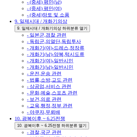
- (중세) 평민(남)
- (중세) 평민(여)
- (중세)망토 및 소품
9. 일제시대 / 개화기의상
9. 일제시대 / 개화기의상 하위분류 열기
- 일본군,경찰 관련
- 독립군,의열단,독립투사
- 개화기(여)-드레스,정장류
- 개화기(남)-양복,턱시도류
- 개화기(여)-일반시민
- 개화기(남)-일반시민
- 운전,운송 관련
- 법률,소방,교도 관련
- 상공업,서비스 관련
- 문화,예술,스포츠 관련
- 보건,의료 관련
- 교육,행정,정부 관련
- 야쿠자,무뢰배
10. 광복이후 ~ 6.25전쟁
10. 광복이후 ~ 6.25전쟁 하위분류 열기
- 경찰,국군 관련