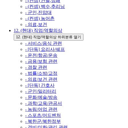
- (컨셉) 건달,깡패
- (컨셉) 백수,추리닝
- 군인,진압대
- (컨셉) 농어촌
- 의료,보건
12. (현대) 직업/역할의상
12. (현대) 직업/역할의상 하위분류 열기
- 서비스/음식 관련
- [단독] 요리사/쉐프
- 운전/항공/운송
- 금융/보험 관련
- 경찰 관련
- 법률/소방/교정
- 의료/보건 관련
- [단독] 간호사
- 군인/밀리터리
- 문화/예술/방송
- 과학/교육/관공서
- 농림/어업 관련
- 스포츠/어드벤처
- 북한군/북한정부
- 경비/미화/관리 관련