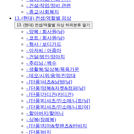
- 건설/작업/정비 관련
- 종교/사회복지
13. (현대) 컨셉/역할별 의상
13. (현대) 컨셉/역할별 의상 하위분류 열기
- 양복 / 회사원(남)
- 코트 / 회사원(남)
- 형사 / 보디가드
- 아저씨 / 아줌마
- 건달/범인/양아치
- 추리닝 / 백수
- 생활복/일상복/목욕가운
- 데모/시위/용역/진압대
- [단품]셔츠&남방[남]
- [단품]양복&자켓&점퍼[남]
- [단품]가디건(카디건)
- [단품]티셔츠/민소매/니트[남]
- [단품]티셔츠/민소매/니트[여]
- 할아버지/할머니
- 상복(장례복)
- [단품]치마&핫팬츠&반바지
- [단품]바지