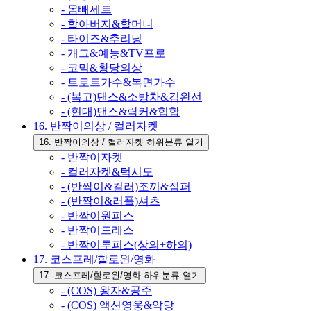
- 몸빼세트
- 할아버지&할머니
- 타이즈&추리닝
- 개그&예능&TV프로
- 코믹&황당의상
- 트로트가수&복면가수
- (복고)댄스&소방차&김완선
- (현대)댄스&락커&힙합
16. 반짝이의상 / 컬러자켓
16. 반짝이의상 / 컬러자켓 하위분류 열기
- 반짝이자켓
- 컬러자켓&턱시도
- (반짝이&컬러)조끼&점퍼
- (반짝이&러플)셔츠
- 반짝이원피스
- 반짝이드레스
- 반짝이투피스(상의+하의)
17. 코스프레/할로윈/영화
17. 코스프레/할로윈/영화 하위분류 열기
- (COS) 왕자&공주
- (COS) 액션영웅&악당