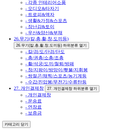
- 각종 인테리어소품
- 오디오&타자기
- 트로피&액자
- 생활&가정&스포츠
- 장난감&토이
- 우산&양산&부채
26.무기(칼,총,활,창,도끼등)
26.무기(칼,총,활,창,도끼등) 하위분류 열기
- 칼/검/도/단검/단도
- 총/권총/소총/조총
- 활/석궁/도끼/철퇴/방패
- 창/지팡이/방망이/횃불/지휘봉
- 쌍절곤/채찍/스포츠/농기계등
- 수갑/진압봉/무전기/수류탄등
27. 개인결제창
27. 개인결제창 하위분류 열기
- 개인결제창
- 운송료
- 연장료
- 보증금
카테고리
닫기