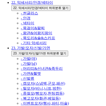
22. 악세서리/안경/넥타이
22. 악세서리/안경/넥타이 하위분류 열기
- 썬글라스
- 안경
- 넥타이
- 목걸이&팔찌
- 왕관&여왕지팡이
- 목도리&숄&스카프
- 기타 악세서리
23. 가발/모자/신발/가면
23. 가발/모자/신발/가면 하위분류 열기
- 가발(여)
- 가발(남)
- 머리띠&선녀관&족두리
- 가면&헬멧
- 신발류
- 캡모자(스냅백,군모,패션)
- 털모자(비니,니트,방한)
- 중절모(빵모자,헌팅캡등)
- 복고모자(화관,베일등)
- 이벤트모자(행사,파티,마술)