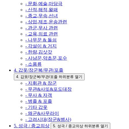
- 문화,예술,마당극
- 산적,해적,왈패
- 종교,무속,선녀
- 상업,제조,운송관련
- 관군,무사 관련
- 교육,의료 관련
- 나무꾼 & 돌쇠
- 각설이 & 거지
- 한량,김삿갓
- 사냥꾼,약초꾼,포수
- 소품류
4. 갑옷/장군복/무관/포졸
4. 갑옷/장군복/무관/포졸 하위분류 열기
- 지휘관 & 장군
- 무관&사또&포도대장
- 무사 & 자객
- 병졸 & 포졸
- 기타 갑옷
- 왜군&사무라이
- 고려시대(장군&병사)
5. 성극 / 종교의상
5. 성극 / 종교의상 하위분류 열기