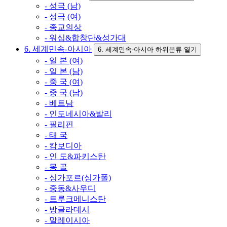
- 성극 (남)
- 성극 (여)
- 종교의상
- 워십&합창단&성가대
6. 세계민속-아시아
6. 세계민속-아시아 하위분류 열기
- 일 본 (여)
- 일 본 (남)
- 중 국 (여)
- 중 국 (남)
- 베트남
- 인도네시아&발리
- 필리핀
- 태 국
- 캄보디아
- 인 도&파키스탄
- 몽 골
- 싱가포르(싱가폴)
- 중동&사우디
- 트루크메니스탄
- 방글라데시
- 말레이시아