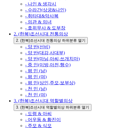
- 나인 & 생각시
- 수라간(상궁&나인)
- 취타대&악사복
- 의관 & 의녀
- 호위무사 & 도부장
2. (한복)조선시대 전통의상
2. (한복)조선시대 전통의상 하위분류 열기
- 양 반(선비)
- 양 반(대감,사대부)
- 양 반(마님,아씨,쓰개치마)
- 중 인(이방,아전,행수)
- 평 민 (남)
- 평 민 (여)
- 평 민(상인,주모,보부상)
- 천 민 (남)
- 천 민 (여)
3. (한복)조선시대 역할별의상
3. (한복)조선시대 역할별의상 하위분류 열기
- 도령 & 아씨
- 어우동 & 황진이
- 주모 & 식모