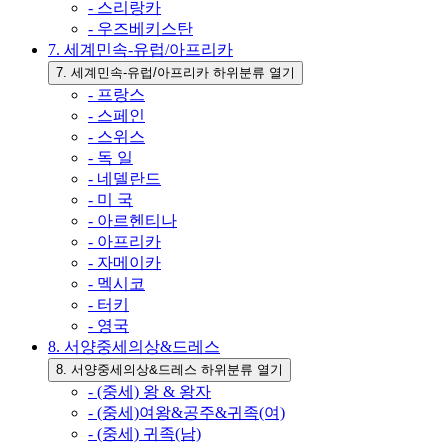
- 스리랑카
- 우즈베키스탄
7. 세계민속-유럽/아프리카
7. 세계민속-유럽/아프리카 하위분류 열기
- 프랑스
- 스페인
- 스위스
- 독 일
- 네델란드
- 미 국
- 아르헨티나
- 아프리카
- 자메이카
- 멕시코
- 터키
- 영국
8. 서양중세의상&드레스
8. 서양중세의상&드레스 하위분류 열기
- (중세) 왕 & 왕자
- (중세)여왕&공주&귀족(여)
- (중세) 귀족(남)