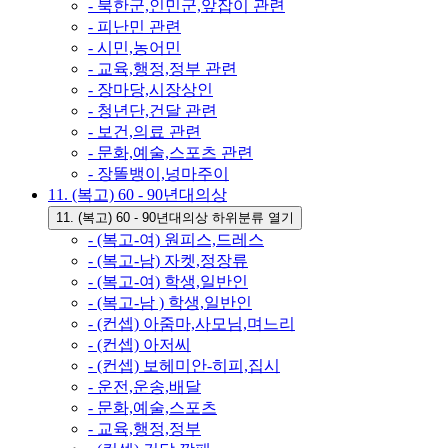
- 북한군,인민군,앞잡이 관련
- 피난민 관련
- 시민,농어민
- 교육,행정,정부 관련
- 장마당,시장상인
- 청년단,건달 관련
- 보건,의료 관련
- 문화,예술,스포츠 관련
- 장똘뱅이,넝마주이
11. (복고) 60 - 90년대의상
11. (복고) 60 - 90년대의상 하위분류 열기
- (복고-여) 원피스,드레스
- (복고-남) 자켓,정장류
- (복고-여) 학생,일반인
- (복고-남 ) 학생,일반인
- (컨셉) 아줌마,사모님,며느리
- (컨셉) 아저씨
- (컨셉) 보헤미안-히피,집시
- 운전,운송,배달
- 문화,예술,스포츠
- 교육,행정,정부