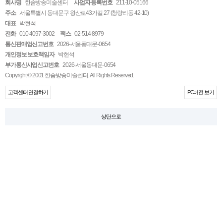
회사명
한솜방송미술센터
사업자 등록번호
211-10-05166
주소
서울특별시 동대문구 왕산로43가길 27 (청량리동 42-10)
대표
박현석
전화
010-4097-3002
팩스
02-514-8979
통신판매업신고번호
2026-서울동대문-0654
개인정보 보호책임자
박현석
부가통신사업신고번호
2026-서울동대문-0654
Copyright © 2001 한솜방송미술센터. All Rights Reserved.
고객센터 연결하기
PC버전 보기
상단으로