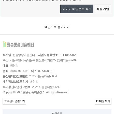
아이디 비밀번호 찾기
회원 가입
메인으로 돌아가기
회사명
한솜방송미술센터
사업자 등록번호
211-10-05166
주소
서울특별시 동대문구 왕산로43가길 27 (청량리동 42-10)
대표
박현석
전화
010-4097-3002
팩스
02-514-8979
통신판매업신고번호
2026-서울동대문-0654
개인정보 보호책임자
박현석
부가통신사업신고번호
2026-서울동대문-0654
Copyright © 2001 한솜방송미술센터. All Rights Reserved.
고객센터 연결하기
PC버전 보기
상단으로