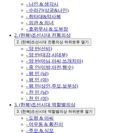
- 나인 & 생각시
- 수라간(상궁&나인)
- 취타대&악사복
- 의관 & 의녀
- 호위무사 & 도부장
2. (한복)조선시대 전통의상
2. (한복)조선시대 전통의상 하위분류 열기
- 양 반(선비)
- 양 반(대감,사대부)
- 양 반(마님,아씨,쓰개치마)
- 중 인(이방,아전,행수)
- 평 민 (남)
- 평 민 (여)
- 평 민(상인,주모,보부상)
- 천 민 (남)
- 천 민 (여)
3. (한복)조선시대 역할별의상
3. (한복)조선시대 역할별의상 하위분류 열기
- 도령 & 아씨
- 어우동 & 황진이
- 주모 & 식모