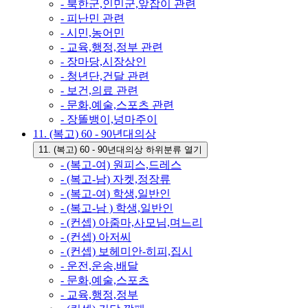
- 북한군,인민군,앞잡이 관련
- 피난민 관련
- 시민,농어민
- 교육,행정,정부 관련
- 장마당,시장상인
- 청년단,건달 관련
- 보건,의료 관련
- 문화,예술,스포츠 관련
- 장똘뱅이,넝마주이
11. (복고) 60 - 90년대의상
11. (복고) 60 - 90년대의상 하위분류 열기
- (복고-여) 원피스,드레스
- (복고-남) 자켓,정장류
- (복고-여) 학생,일반인
- (복고-남 ) 학생,일반인
- (컨셉) 아줌마,사모님,며느리
- (컨셉) 아저씨
- (컨셉) 보헤미안-히피,집시
- 운전,운송,배달
- 문화,예술,스포츠
- 교육,행정,정부