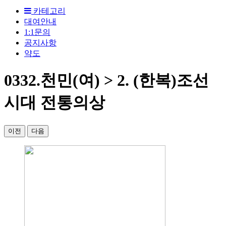
카테고리
대여안내
1:1문의
공지사항
약도
0332.천민(여) > 2. (한복)조선
시대 전통의상
이전
다음