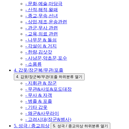
- 문화,예술,마당극
- 산적,해적,왈패
- 종교,무속,선녀
- 상업,제조,운송관련
- 관군,무사 관련
- 교육,의료 관련
- 나무꾼 & 돌쇠
- 각설이 & 거지
- 한량,김삿갓
- 사냥꾼,약초꾼,포수
- 소품류
4. 갑옷/장군복/무관/포졸
4. 갑옷/장군복/무관/포졸 하위분류 열기
- 지휘관 & 장군
- 무관&사또&포도대장
- 무사 & 자객
- 병졸 & 포졸
- 기타 갑옷
- 왜군&사무라이
- 고려시대(장군&병사)
5. 성극 / 종교의상
5. 성극 / 종교의상 하위분류 열기