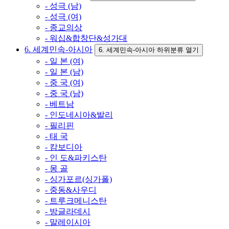
- 성극 (남)
- 성극 (여)
- 종교의상
- 워십&합창단&성가대
6. 세계민속-아시아
6. 세계민속-아시아 하위분류 열기
- 일 본 (여)
- 일 본 (남)
- 중 국 (여)
- 중 국 (남)
- 베트남
- 인도네시아&발리
- 필리핀
- 태 국
- 캄보디아
- 인 도&파키스탄
- 몽 골
- 싱가포르(싱가폴)
- 중동&사우디
- 트루크메니스탄
- 방글라데시
- 말레이시아