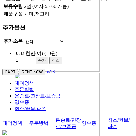
보유수량
2벌 (여자 55-66 가능)
제품구성
치마,저고리
추가옵션
추가소품
0332.천민(여)
(+0원)
증가
감소
WISH
대여정책
주문방법
운송료/연장료/보증금
영수증
취소/환불/파손
운송료/연장
취소/환불/
대여정책
주문방법
영수증
료/보증금
파손