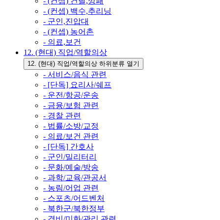
- (컨셉) 건달,깡패
- (컨셉) 백수,추리닝
- 군인,진압대
- (컨셉) 농어촌
- 의료,보건
12. (현대) 직업/역할의상
12. (현대) 직업/역할의상 하위분류 열기
- 서비스/음식 관련
- [단독] 요리사/쉐프
- 운전/항공/운송
- 금융/보험 관련
- 경찰 관련
- 법률/소방/교정
- 의료/보건 관련
- [단독] 간호사
- 군인/밀리터리
- 문화/예술/방송
- 과학/교육/관공서
- 농림/어업 관련
- 스포츠/어드벤처
- 북한군/북한정부
- 경비/미화/관리 관련