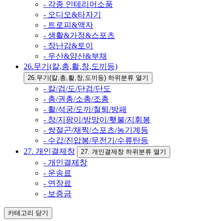
- 각종 인테리어소품
- 오디오&타자기
- 트로피&액자
- 생활&가정&스포츠
- 장난감&토이
- 우산&양산&부채
26.무기(칼,총,활,창,도끼등)
26.무기(칼,총,활,창,도끼등) 하위분류 열기
- 칼/검/도/단검/단도
- 총/권총/소총/조총
- 활/석궁/도끼/철퇴/방패
- 창/지팡이/방망이/횃불/지휘봉
- 쌍절곤/채찍/스포츠/농기계등
- 수갑/진압봉/무전기/수류탄등
27. 개인결제창
27. 개인결제창 하위분류 열기
- 개인결제창
- 운송료
- 연장료
- 보증금
카테고리
닫기