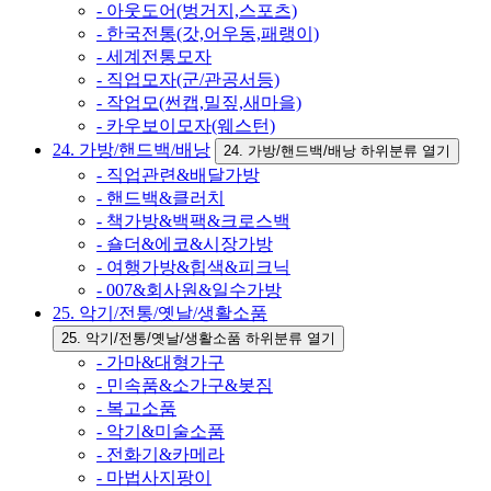
- 아웃도어(벙거지,스포츠)
- 한국전통(갓,어우동,패랭이)
- 세계전통모자
- 직업모자(군/관공서등)
- 작업모(썬캡,밀짚,새마을)
- 카우보이모자(웨스턴)
24. 가방/핸드백/배낭
24. 가방/핸드백/배낭 하위분류 열기
- 직업관련&배달가방
- 핸드백&클러치
- 책가방&백팩&크로스백
- 숄더&에코&시장가방
- 여행가방&힙색&피크닉
- 007&회사원&일수가방
25. 악기/전통/옛날/생활소품
25. 악기/전통/옛날/생활소품 하위분류 열기
- 가마&대형가구
- 민속품&소가구&봇짐
- 복고소품
- 악기&미술소품
- 전화기&카메라
- 마법사지팡이