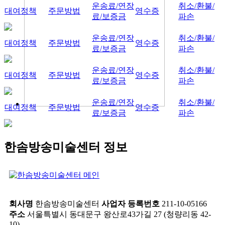
운송료/연장
취소/환불/
대여정책
주문방법
영수증
료/보증금
파손
운송료/연장
취소/환불/
대여정책
주문방법
영수증
료/보증금
파손
운송료/연장
취소/환불/
대여정책
주문방법
영수증
료/보증금
파손
운송료/연장
취소/환불/
대여정책
주문방법
영수증
료/보증금
파손
한솜방송미술센터 정보
회사명
한솜방송미술센터
사업자 등록번호
211-10-05166
주소
서울특별시 동대문구 왕산로43가길 27 (청량리동 42-
10)