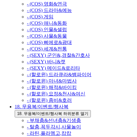
- (COS) 영화&연극
- (COS) 드라마&예능
- (COS) 게임
- (COS) 애니&동화
- (COS) 인물&셀럽
- (COS) 사물&동물
- (COS) 삐에로&광대
- (COS) 세계&전통
- (SEXY) 군인&,경찰&간호사
- (SEXY) 바니&캣
- (SEXY) 메이드&로리타
- (할로윈) 드라큐라&뱀파이어
- (할로윈) 마녀&마법사
- (할로윈) 해적&바이킹
- (할로윈) 요정&천사&여신
- (할로윈) 좀비&호러
18. 무용복/이벤트/행사복
18. 무용복/이벤트/행사복 하위분류 열기
- 부채춤&선녀춤&기생춤
- 탈춤,꼭두각시,사물놀이
- 라틴,플라멩고,캉캉