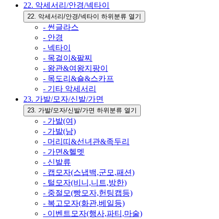
22. 악세서리/안경/넥타이
22. 악세서리/안경/넥타이 하위분류 열기
- 썬글라스
- 안경
- 넥타이
- 목걸이&팔찌
- 왕관&여왕지팡이
- 목도리&숄&스카프
- 기타 악세서리
23. 가발/모자/신발/가면
23. 가발/모자/신발/가면 하위분류 열기
- 가발(여)
- 가발(남)
- 머리띠&선녀관&족두리
- 가면&헬멧
- 신발류
- 캡모자(스냅백,군모,패션)
- 털모자(비니,니트,방한)
- 중절모(빵모자,헌팅캡등)
- 복고모자(화관,베일등)
- 이벤트모자(행사,파티,마술)