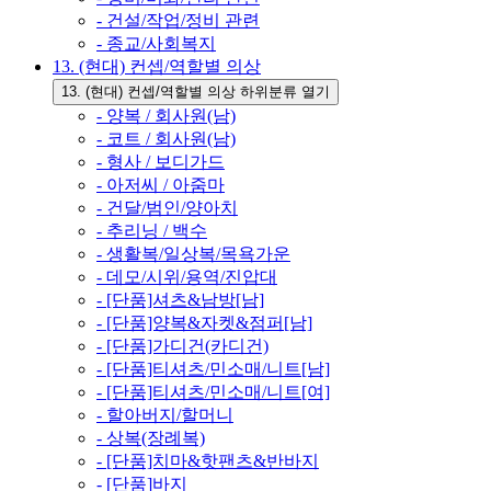
- 건설/작업/정비 관련
- 종교/사회복지
13. (현대) 컨셉/역할별 의상
13. (현대) 컨셉/역할별 의상 하위분류 열기
- 양복 / 회사원(남)
- 코트 / 회사원(남)
- 형사 / 보디가드
- 아저씨 / 아줌마
- 건달/범인/양아치
- 추리닝 / 백수
- 생활복/일상복/목욕가운
- 데모/시위/용역/진압대
- [단품]셔츠&남방[남]
- [단품]양복&자켓&점퍼[남]
- [단품]가디건(카디건)
- [단품]티셔츠/민소매/니트[남]
- [단품]티셔츠/민소매/니트[여]
- 할아버지/할머니
- 상복(장례복)
- [단품]치마&핫팬츠&반바지
- [단품]바지