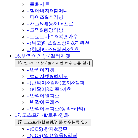
- 몸빼세트
- 할아버지&할머니
- 타이즈&추리닝
- 개그&예능&TV프로
- 코믹&황당의상
- 트로트가수&복면가수
- (복고)댄스&소방차&김완선
- (현대)댄스&락커&힙합
16. 반짝이의상 / 컬러자켓
16. 반짝이의상 / 컬러자켓 하위분류 열기
- 반짝이자켓
- 컬러자켓&턱시도
- (반짝이&컬러)조끼&점퍼
- (반짝이&러플)셔츠
- 반짝이원피스
- 반짝이드레스
- 반짝이투피스(상의+하의)
17. 코스프레/할로윈/영화
17. 코스프레/할로윈/영화 하위분류 열기
- (COS) 왕자&공주
- (COS) 액션영웅&악당