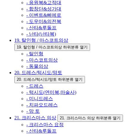
- 응원복&고적대
- 합창단&성가대
- 이벤트&삐에로
- 도우미&의전복
- 산타&루돌프
- 난타(난타복)
19. 탈인형 / 마스코트의상
19. 탈인형 / 마스코트의상 하위분류 열기
- 탈인형
- 마스코트의상
- 동물의상
20. 드레스/턱시도/망토
20. 드레스/턱시도/망토 하위분류 열기
- 드레스
- 턱시도(연미복,마술사)
- 미니드레스
- 치파오드레스
- 망 토
21. 크리스마스 의상
21. 크리스마스 의상 하위분류 열기
- 크리스마스 요정
- 산타&루돌프