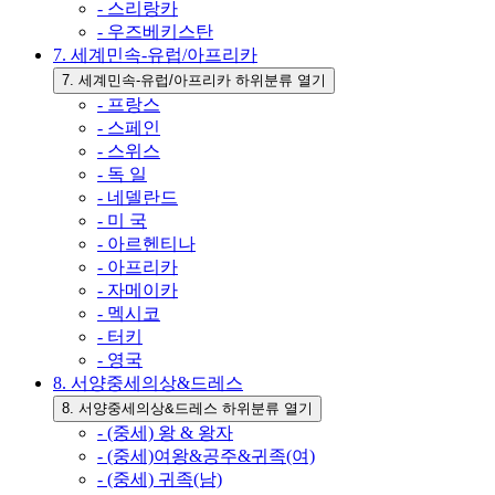
- 스리랑카
- 우즈베키스탄
7. 세계민속-유럽/아프리카
7. 세계민속-유럽/아프리카 하위분류 열기
- 프랑스
- 스페인
- 스위스
- 독 일
- 네델란드
- 미 국
- 아르헨티나
- 아프리카
- 자메이카
- 멕시코
- 터키
- 영국
8. 서양중세의상&드레스
8. 서양중세의상&드레스 하위분류 열기
- (중세) 왕 & 왕자
- (중세)여왕&공주&귀족(여)
- (중세) 귀족(남)