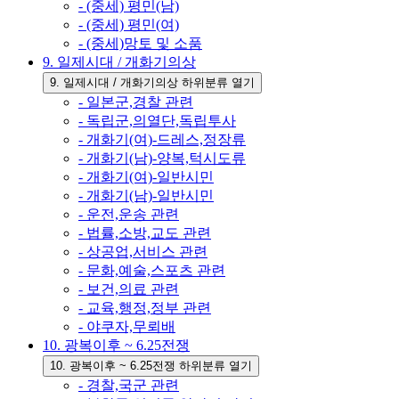
- (중세) 평민(남)
- (중세) 평민(여)
- (중세)망토 및 소품
9. 일제시대 / 개화기의상
9. 일제시대 / 개화기의상 하위분류 열기
- 일본군,경찰 관련
- 독립군,의열단,독립투사
- 개화기(여)-드레스,정장류
- 개화기(남)-양복,턱시도류
- 개화기(여)-일반시민
- 개화기(남)-일반시민
- 운전,운송 관련
- 법률,소방,교도 관련
- 상공업,서비스 관련
- 문화,예술,스포츠 관련
- 보건,의료 관련
- 교육,행정,정부 관련
- 야쿠자,무뢰배
10. 광복이후 ~ 6.25전쟁
10. 광복이후 ~ 6.25전쟁 하위분류 열기
- 경찰,국군 관련