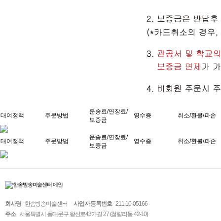
운송료/연장료/
대여정책
주문방법
영수증
취소/환불/파손
보증금
운송료/연장료/
대여정책
주문방법
영수증
취소/환불/파손
보증금
회사명
한솜방송미술센터
사업자 등록번호
211-10-05166
주소
서울특별시 동대문구 왕산로43가길 27 (청량리동 42-10)