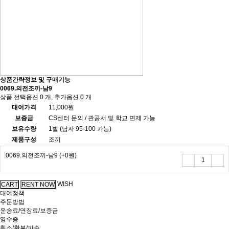
상품간략정보 및 구매기능
0069.의전조끼-남9
상품 선택옵션 0 개, 추가옵션 0 개
대여가격
11,000원
보증금
CS센터 문의 / 관공서 및 학교 면제 가능
보유수량
1벌 (남자 95-100 가능)
제품구성
조끼
0069.의전조끼-남9
(+0원)
WISH
대여정책
주문방법
운송료/연장료/보증금
영수증
취소/환불/파손