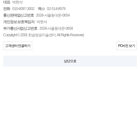
대표
박현석
전화
010-4097-3002
팩스
02-514-8979
통신판매업신고번호
2026-서울동대문-0654
개인정보 보호책임자
박현석
부가통신사업신고번호
2026-서울동대문-0654
Copyright © 2001 한솜방송미술센터. All Rights Reserved.
고객센터 연결하기
PC버전 보기
상단으로