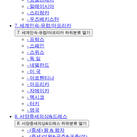
- 말레이시아
- 스리랑카
- 우즈베키스탄
7. 세계민속-유럽/아프리카
7. 세계민속-유럽/아프리카 하위분류 열기
- 프랑스
- 스페인
- 스위스
- 독 일
- 네델란드
- 미 국
- 아르헨티나
- 아프리카
- 자메이카
- 멕시코
- 터키
- 영국
8. 서양중세의상&드레스
8. 서양중세의상&드레스 하위분류 열기
- (중세) 왕 & 왕자
- (중세)여왕&공주&귀족(여)