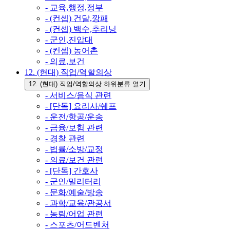
- 교육,행정,정부
- (컨셉) 건달,깡패
- (컨셉) 백수,추리닝
- 군인,진압대
- (컨셉) 농어촌
- 의료,보건
12. (현대) 직업/역할의상
12. (현대) 직업/역할의상 하위분류 열기
- 서비스/음식 관련
- [단독] 요리사/쉐프
- 운전/항공/운송
- 금융/보험 관련
- 경찰 관련
- 법률/소방/교정
- 의료/보건 관련
- [단독] 간호사
- 군인/밀리터리
- 문화/예술/방송
- 과학/교육/관공서
- 농림/어업 관련
- 스포츠/어드벤처