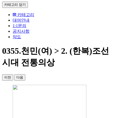
카테고리
닫기
카테고리
대여안내
1:1문의
공지사항
약도
0355.천민(여) > 2. (한복)조선
시대 전통의상
이전
다음