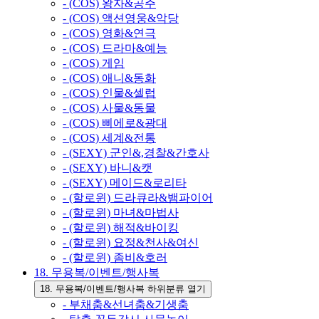
- (COS) 왕자&공주
- (COS) 액션영웅&악당
- (COS) 영화&연극
- (COS) 드라마&예능
- (COS) 게임
- (COS) 애니&동화
- (COS) 인물&셀럽
- (COS) 사물&동물
- (COS) 삐에로&광대
- (COS) 세계&전통
- (SEXY) 군인&,경찰&간호사
- (SEXY) 바니&캣
- (SEXY) 메이드&로리타
- (할로윈) 드라큐라&뱀파이어
- (할로윈) 마녀&마법사
- (할로윈) 해적&바이킹
- (할로윈) 요정&천사&여신
- (할로윈) 좀비&호러
18. 무용복/이벤트/행사복
18. 무용복/이벤트/행사복 하위분류 열기
- 부채춤&선녀춤&기생춤