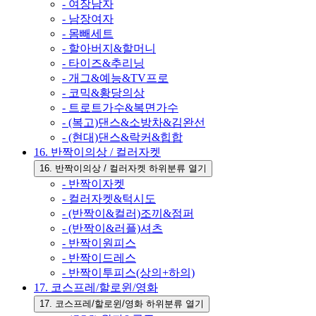
- 여장남자
- 남장여자
- 몸빼세트
- 할아버지&할머니
- 타이즈&추리닝
- 개그&예능&TV프로
- 코믹&황당의상
- 트로트가수&복면가수
- (복고)댄스&소방차&김완선
- (현대)댄스&락커&힙합
16. 반짝이의상 / 컬러자켓
16. 반짝이의상 / 컬러자켓 하위분류 열기
- 반짝이자켓
- 컬러자켓&턱시도
- (반짝이&컬러)조끼&점퍼
- (반짝이&러플)셔츠
- 반짝이원피스
- 반짝이드레스
- 반짝이투피스(상의+하의)
17. 코스프레/할로윈/영화
17. 코스프레/할로윈/영화 하위분류 열기