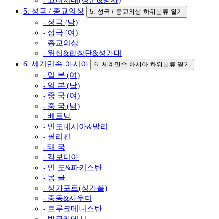
- 고려시대(장군&병사)
5. 성극 / 종교의상
5. 성극 / 종교의상 하위분류 열기
- 성극 (남)
- 성극 (여)
- 종교의상
- 워십&합창단&성가대
6. 세계민속-아시아
6. 세계민속-아시아 하위분류 열기
- 일 본 (여)
- 일 본 (남)
- 중 국 (여)
- 중 국 (남)
- 베트남
- 인도네시아&발리
- 필리핀
- 태 국
- 캄보디아
- 인 도&파키스탄
- 몽 골
- 싱가포르(싱가폴)
- 중동&사우디
- 트루크메니스탄
- 방글라데시