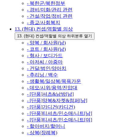
- 북한군/북한정부
- 경비/미화/관리 관련
- 건설/작업/정비 관련
- 종교/사회복지
13. (현대) 컨셉/역할별 의상
13. (현대) 컨셉/역할별 의상 하위분류 열기
- 양복 / 회사원(남)
- 코트 / 회사원(남)
- 형사 / 보디가드
- 아저씨 / 아줌마
- 건달/범인/양아치
- 추리닝 / 백수
- 생활복/일상복/목욕가운
- 데모/시위/용역/진압대
- [단품]셔츠&남방[남]
- [단품]양복&자켓&점퍼[남]
- [단품]가디건(카디건)
- [단품]티셔츠/민소매/니트[남]
- [단품]티셔츠/민소매/니트[여]
- 할아버지/할머니
- 상복(장례복)