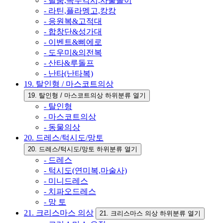
- 탈춤,꼭두각시,사물놀이
- 라틴,플라멩고,캉캉
- 응원복&고적대
- 합창단&성가대
- 이벤트&삐에로
- 도우미&의전복
- 산타&루돌프
- 난타(난타복)
19. 탈인형 / 마스코트의상
19. 탈인형 / 마스코트의상 하위분류 열기
- 탈인형
- 마스코트의상
- 동물의상
20. 드레스/턱시도/망토
20. 드레스/턱시도/망토 하위분류 열기
- 드레스
- 턱시도(연미복,마술사)
- 미니드레스
- 치파오드레스
- 망 토
21. 크리스마스 의상
21. 크리스마스 의상 하위분류 열기