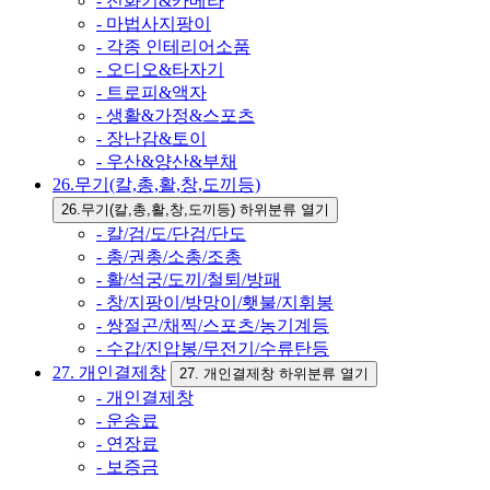
- 전화기&카메라
- 마법사지팡이
- 각종 인테리어소품
- 오디오&타자기
- 트로피&액자
- 생활&가정&스포츠
- 장난감&토이
- 우산&양산&부채
26.무기(칼,총,활,창,도끼등)
26.무기(칼,총,활,창,도끼등) 하위분류 열기
- 칼/검/도/단검/단도
- 총/권총/소총/조총
- 활/석궁/도끼/철퇴/방패
- 창/지팡이/방망이/횃불/지휘봉
- 쌍절곤/채찍/스포츠/농기계등
- 수갑/진압봉/무전기/수류탄등
27. 개인결제창
27. 개인결제창 하위분류 열기
- 개인결제창
- 운송료
- 연장료
- 보증금