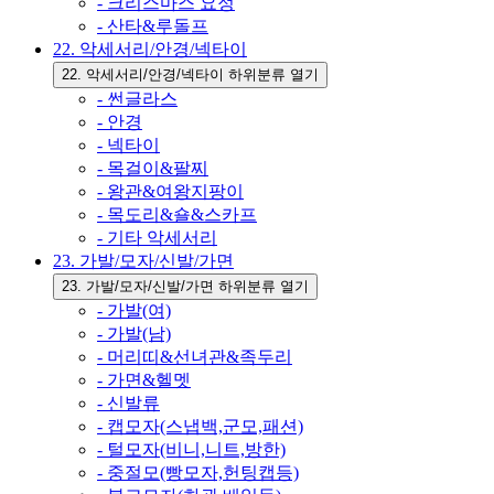
- 크리스마스 요정
- 산타&루돌프
22. 악세서리/안경/넥타이
22. 악세서리/안경/넥타이 하위분류 열기
- 썬글라스
- 안경
- 넥타이
- 목걸이&팔찌
- 왕관&여왕지팡이
- 목도리&숄&스카프
- 기타 악세서리
23. 가발/모자/신발/가면
23. 가발/모자/신발/가면 하위분류 열기
- 가발(여)
- 가발(남)
- 머리띠&선녀관&족두리
- 가면&헬멧
- 신발류
- 캡모자(스냅백,군모,패션)
- 털모자(비니,니트,방한)
- 중절모(빵모자,헌팅캡등)