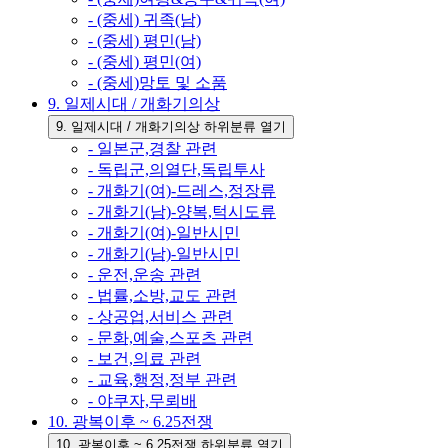
- (중세) 귀족(남)
- (중세) 평민(남)
- (중세) 평민(여)
- (중세)망토 및 소품
9. 일제시대 / 개화기의상
9. 일제시대 / 개화기의상 하위분류 열기
- 일본군,경찰 관련
- 독립군,의열단,독립투사
- 개화기(여)-드레스,정장류
- 개화기(남)-양복,턱시도류
- 개화기(여)-일반시민
- 개화기(남)-일반시민
- 운전,운송 관련
- 법률,소방,교도 관련
- 상공업,서비스 관련
- 문화,예술,스포츠 관련
- 보건,의료 관련
- 교육,행정,정부 관련
- 야쿠자,무뢰배
10. 광복이후 ~ 6.25전쟁
10. 광복이후 ~ 6.25전쟁 하위분류 열기