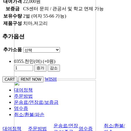
대여가격
22,000원
보증금
CS센터 문의 / 관공서 및 학교 면제 가능
보유수량
2벌 (여자 55-66 가능)
제품구성
치마,저고리
추가옵션
추가소품
0355.천민(여)
(+0원)
증가
감소
WISH
대여정책
주문방법
운송료/연장료/보증금
영수증
취소/환불/파손
운송료/연장
취소/환불/
대여정책
주문방법
영수증