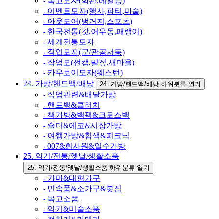
- 복고모자(화관,베일등)
- 이벤트모자(행사,파티,마술)
- 아웃도어(벙거지,스포츠)
- 한국전통(갓,어우동,패랭이)
- 세계전통모자
- 직업모자(군/관공서등)
- 작업모(썬캡,밀짚,새마을)
- 카우보이모자(웨스턴)
24. 가방/핸드백/배낭
24. 가방/핸드백/배낭 하위분류 열기
- 직업관련&배달가방
- 핸드백&클러치
- 책가방&백팩&크로스백
- 숄더&에코&시장가방
- 여행가방&힙색&피크닉
- 007&회사원&일수가방
25. 악기/전통/옛날/생활소품
25. 악기/전통/옛날/생활소품 하위분류 열기
- 가마&대형가구
- 민속품&소가구&봇짐
- 복고소품
- 악기&미술소품