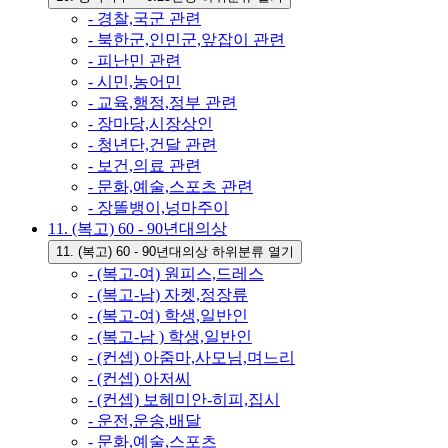
- 경찰,국군 관련
- 북한군,인민군,앞잡이 관련
- 피난민 관련
- 시민,농어민
- 교육,행정,정부 관련
- 장마당,시장상인
- 청년단,건달 관련
- 보건,의료 관련
- 문화,예술,스포츠 관련
- 장똘뱅이,넝마주이
11. (복고) 60 - 90년대의상
11. (복고) 60 - 90년대의상 하위분류 열기
- (복고-여) 원피스,드레스
- (복고-남) 자켓,정장류
- (복고-여) 학생,일반인
- (복고-남 ) 학생,일반인
- (컨셉) 아줌마,사모님,며느리
- (컨셉) 아저씨
- (컨셉) 보헤미안-히피,집시
- 운전,운송,배달
- 문화,예술,스포츠