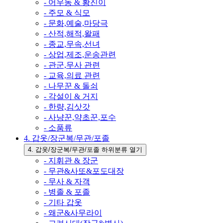
- 어우동 & 황진이
- 주모 & 식모
- 문화,예술,마당극
- 산적,해적,왈패
- 종교,무속,선녀
- 상업,제조,운송관련
- 관군,무사 관련
- 교육,의료 관련
- 나무꾼 & 돌쇠
- 각설이 & 거지
- 한량,김삿갓
- 사냥꾼,약초꾼,포수
- 소품류
4. 갑옷/장군복/무관/포졸
4. 갑옷/장군복/무관/포졸 하위분류 열기
- 지휘관 & 장군
- 무관&사또&포도대장
- 무사 & 자객
- 병졸 & 포졸
- 기타 갑옷
- 왜군&사무라이