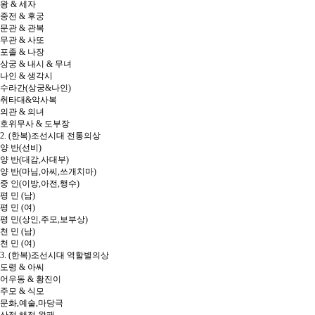
왕 & 세자
중전 & 후궁
문관 & 관복
무관 & 사또
포졸 & 나장
상궁 & 내시 & 무녀
나인 & 생각시
수라간(상궁&나인)
취타대&악사복
의관 & 의녀
호위무사 & 도부장
2. (한복)조선시대 전통의상
양 반(선비)
양 반(대감,사대부)
양 반(마님,아씨,쓰개치마)
중 인(이방,아전,행수)
평 민 (남)
평 민 (여)
평 민(상인,주모,보부상)
천 민 (남)
천 민 (여)
3. (한복)조선시대 역할별의상
도령 & 아씨
어우동 & 황진이
주모 & 식모
문화,예술,마당극
산적,해적,왈패