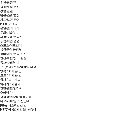
운전/항공/운송
금융/보험 관련
경찰 관련
법률/소방/교정
의료/보건 관련
[단독] 간호사
군인/밀리터리
문화/예술/방송
과학/교육/관공서
농림/어업 관련
스포츠/어드벤처
북한군/북한정부
경비/미화/관리 관련
건설/작업/정비 관련
종교/사회복지
13. (현대) 컨셉/역할별 의상
양복 / 회사원(남)
코트 / 회사원(남)
형사 / 보디가드
아저씨 / 아줌마
건달/범인/양아치
추리닝 / 백수
생활복/일상복/목욕가운
데모/시위/용역/진압대
[단품]셔츠&남방[남]
[단품]양복&자켓&점퍼[남]