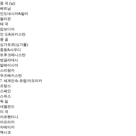
중 국 (남)
베트남
인도네시아&발리
필리핀
태 국
캄보디아
인 도&파키스탄
몽 골
싱가포르(싱가폴)
중동&사우디
트루크메니스탄
방글라데시
말레이시아
스리랑카
우즈베키스탄
7. 세계민속-유럽/아프리카
프랑스
스페인
스위스
독 일
네델란드
미 국
아르헨티나
아프리카
자메이카
멕시코