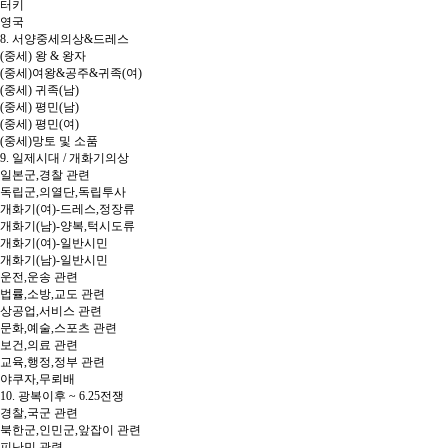
터키
영국
8. 서양중세의상&드레스
(중세) 왕 & 왕자
(중세)여왕&공주&귀족(여)
(중세) 귀족(남)
(중세) 평민(남)
(중세) 평민(여)
(중세)망토 및 소품
9. 일제시대 / 개화기의상
일본군,경찰 관련
독립군,의열단,독립투사
개화기(여)-드레스,정장류
개화기(남)-양복,턱시도류
개화기(여)-일반시민
개화기(남)-일반시민
운전,운송 관련
법률,소방,교도 관련
상공업,서비스 관련
문화,예술,스포츠 관련
보건,의료 관련
교육,행정,정부 관련
야쿠자,무뢰배
10. 광복이후 ~ 6.25전쟁
경찰,국군 관련
북한군,인민군,앞잡이 관련
피난민 관련