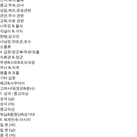
종교,무속,선녀
상업,제조,운송관련
관군,무사 관련
교육,의료 관련
나무꾼 & 돌쇠
각설이 & 거지
한량,김삿갓
사냥꾼,약초꾼,포수
소품류
4. 갑옷/장군복/무관/포졸
지휘관 & 장군
무관&사또&포도대장
무사 & 자객
병졸 & 포졸
기타 갑옷
왜군&사무라이
고려시대(장군&병사)
5. 성극 / 종교의상
성극 (남)
성극 (여)
종교의상
워십&합창단&성가대
6. 세계민속-아시아
일 본 (여)
일 본 (남)
중 국 (여)