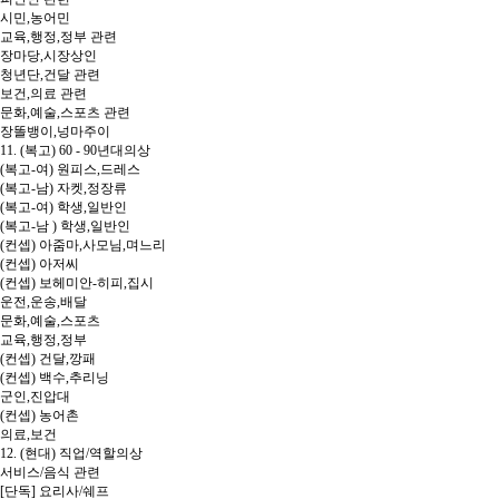
시민,농어민
교육,행정,정부 관련
장마당,시장상인
청년단,건달 관련
보건,의료 관련
문화,예술,스포츠 관련
장똘뱅이,넝마주이
11. (복고) 60 - 90년대의상
(복고-여) 원피스,드레스
(복고-남) 자켓,정장류
(복고-여) 학생,일반인
(복고-남 ) 학생,일반인
(컨셉) 아줌마,사모님,며느리
(컨셉) 아저씨
(컨셉) 보헤미안-히피,집시
운전,운송,배달
문화,예술,스포츠
교육,행정,정부
(컨셉) 건달,깡패
(컨셉) 백수,추리닝
군인,진압대
(컨셉) 농어촌
의료,보건
12. (현대) 직업/역할의상
서비스/음식 관련
[단독] 요리사/쉐프