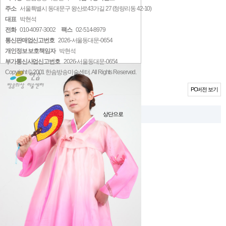
주소
서울특별시 동대문구 왕산로43가길 27 (청량리동 42-10)
대표
박현석
전화
010-4097-3002
팩스
02-514-8979
통신판매업신고번호
2026-서울동대문-0654
개인정보 보호책임자
박현석
부가통신사업신고번호
2026-서울동대문-0654
Copyright © 2001 한솜방송미술센터. All Rights Reserved.
고객센터 연결하기
PC버전 보기
상단으로