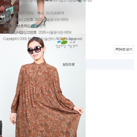
주소
서울특별시 동대문구 왕산로43가길 27 (청량리동 42-10)
대표
박현석
전화
010-4097-3002
팩스
02-514-8979
통신판매업신고번호
2026-서울동대문-0654
개인정보 보호책임자
박현석
부가통신사업신고번호
2026-서울동대문-0654
Copyright © 2001 한솜방송미술센터. All Rights Reserved.
고객센터 연결하기
PC버전 보기
상단으로