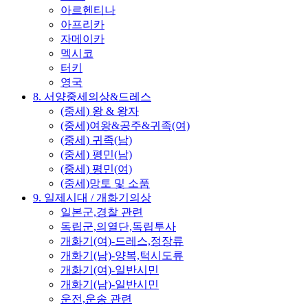
아르헨티나
아프리카
자메이카
멕시코
터키
영국
8. 서양중세의상&드레스
(중세) 왕 & 왕자
(중세)여왕&공주&귀족(여)
(중세) 귀족(남)
(중세) 평민(남)
(중세) 평민(여)
(중세)망토 및 소품
9. 일제시대 / 개화기의상
일본군,경찰 관련
독립군,의열단,독립투사
개화기(여)-드레스,정장류
개화기(남)-양복,턱시도류
개화기(여)-일반시민
개화기(남)-일반시민
운전,운송 관련