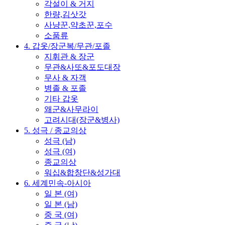
각설이 & 거지
한량,김삿갓
사냥꾼,약초꾼,포수
소품류
4. 갑옷/장군복/무관/포졸
지휘관 & 장군
무관&사또&포도대장
무사 & 자객
병졸 & 포졸
기타 갑옷
왜군&사무라이
고려시대(장군&병사)
5. 성극 / 종교의상
성극 (남)
성극 (여)
종교의상
워십&합창단&성가대
6. 세계민속-아시아
일 본 (여)
일 본 (남)
중 국 (여)