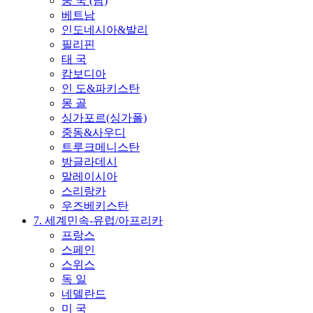
중 국 (남)
베트남
인도네시아&발리
필리핀
태 국
캄보디아
인 도&파키스탄
몽 골
싱가포르(싱가폴)
중동&사우디
트루크메니스탄
방글라데시
말레이시아
스리랑카
우즈베키스탄
7. 세계민속-유럽/아프리카
프랑스
스페인
스위스
독 일
네델란드
미 국