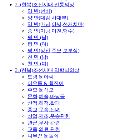
2. (한복)조선시대 전통의상
양 반(선비)
양 반(대감,사대부)
양 반(마님,아씨,쓰개치마)
중 인(이방,아전,행수)
평 민 (남)
평 민 (여)
평 민(상인,주모,보부상)
천 민 (남)
천 민 (여)
3. (한복)조선시대 역할별의상
도령 & 아씨
어우동 & 황진이
주모 & 식모
문화,예술,마당극
산적,해적,왈패
종교,무속,선녀
상업,제조,운송관련
관군,무사 관련
교육,의료 관련
나무꾼 & 돌쇠