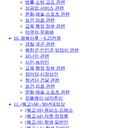
법률,소방,교도 관련
상공업,서비스 관련
문화,예술,스포츠 관련
보건,의료 관련
교육,행정,정부 관련
야쿠자,무뢰배
10. 광복이후 ~ 6.25전쟁
경찰,국군 관련
북한군,인민군,앞잡이 관련
피난민 관련
시민,농어민
교육,행정,정부 관련
장마당,시장상인
청년단,건달 관련
보건,의료 관련
문화,예술,스포츠 관련
장똘뱅이,넝마주이
11. (복고) 60 - 90년대의상
(복고-여) 원피스,드레스
(복고-남) 자켓,정장류
(복고-여) 학생,일반인