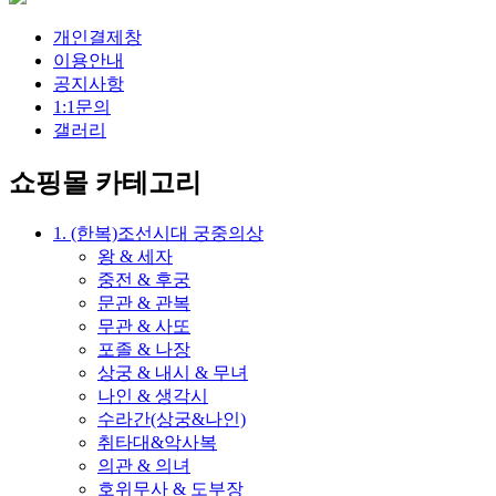
개인결제창
이용안내
공지사항
1:1문의
갤러리
쇼핑몰 카테고리
1. (한복)조선시대 궁중의상
왕 & 세자
중전 & 후궁
문관 & 관복
무관 & 사또
포졸 & 나장
상궁 & 내시 & 무녀
나인 & 생각시
수라간(상궁&나인)
취타대&악사복
의관 & 의녀
호위무사 & 도부장