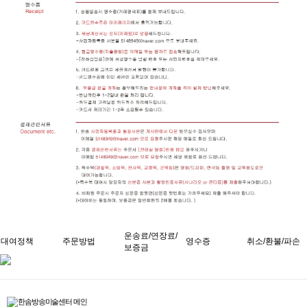
운송료/연장료/
대여정책
주문방법
영수증
취소/환불/파손
보증금