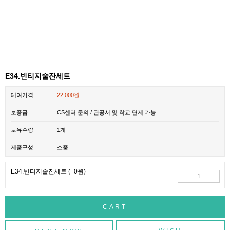
E34.빈티지술잔세트
대여가격
22,000원
보증금
CS센터 문의 / 관공서 및 학교 면제 가능
보유수량
1개
제품구성
소품
E34.빈티지술잔세트
(+0원)