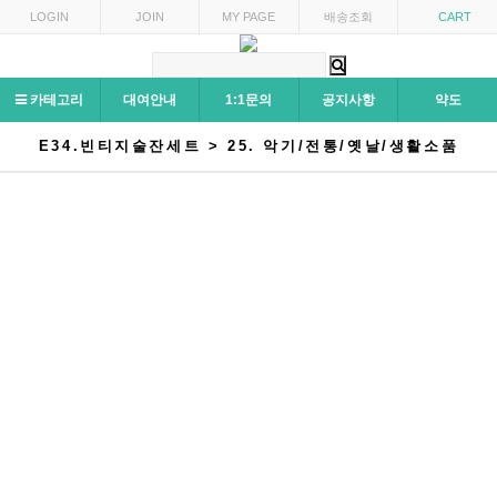
LOGIN
JOIN
MY PAGE
배송조회
CART
카테고리
대여안내
1:1문의
공지사항
약도
E34.빈티지술잔세트 > 25. 악기/전통/옛날/생활소품